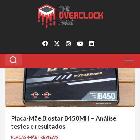
Pular
para
Tagged:
BIOSTAR B450MH TERABYTE
o
conteúdo
8
Placa-Mãe Biostar B450MH – Análise,
testes e resultados
PLACAS-MÃE
/
REVIEWS