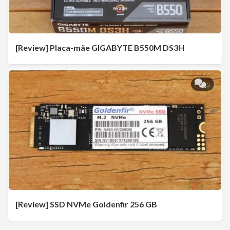
[Review] Placa-mãe GIGABYTE B550M DS3H
5
[Review] SSD NVMe Goldenfir 256 GB