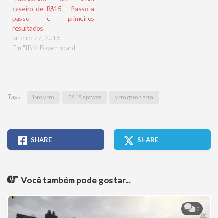
caseiro de R$15 – Passo a
passo e primeiros
resultados
janeiro 27, 2016
Em "IBM Powerboard"
Tags:
ibm vrm
R$15 epower
vrm gambiarra
SHARE
SHARE
Você também pode gostar...
2