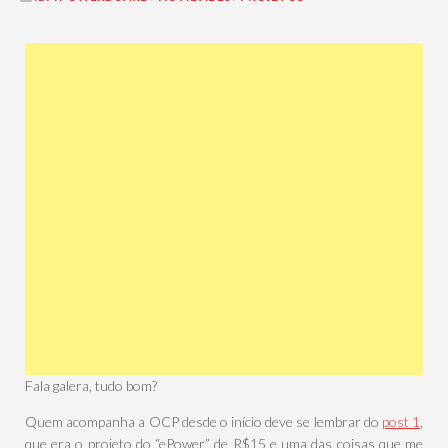
Fala galera, tudo bom?
Quem acompanha a OCP desde o início deve se lembrar do
post 1
,
que era o projeto do “ePower” de R$15 e uma das coisas que me