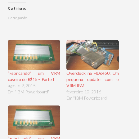
Curtir isso:
Carregando...
“Fabricando” um VRM
Overclock na HD6450: Um
caseiro de R$15 – Parte I
pequeno update com o
agosto 9, 2015
VRM IBM
Em "IBM Powerboard"
fevereiro 10, 2016
Em "IBM Powerboard"
“Fabricando” um VRM