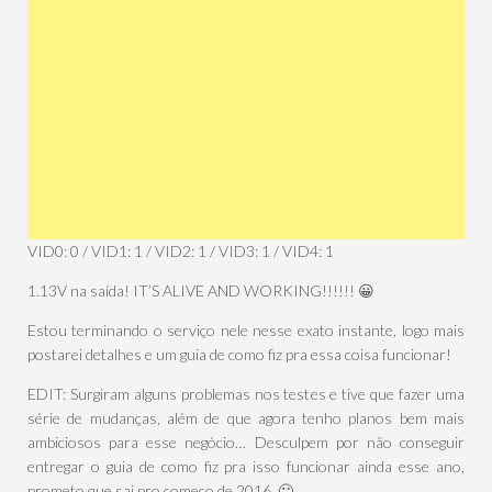
VID0: 0 / VID1: 1 / VID2: 1 / VID3: 1 / VID4: 1
1.13V na saída! IT’S ALIVE AND WORKING!!!!!! 😀
Estou terminando o serviço nele nesse exato instante, logo mais
postarei detalhes e um guia de como fiz pra essa coisa funcionar!
EDIT: Surgiram alguns problemas nos testes e tive que fazer uma
série de mudanças, além de que agora tenho planos bem mais
ambiciosos para esse negócio… Desculpem por não conseguir
entregar o guia de como fiz pra isso funcionar ainda esse ano,
prometo que sai pro começo de 2016. 🙂