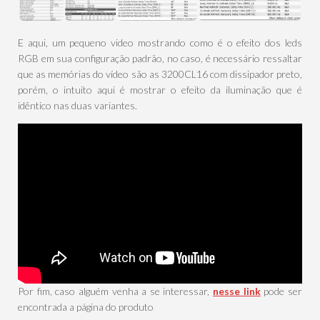
E aqui, um pequeno video mostrando como é o efeito dos leds
RGB em sua configuração padrão, no caso, é necessário ressaltar
que as memórias do vídeo são as 3200CL16 com dissipador preto,
porém, o intuito aqui é mostrar o efeito da iluminação que é
idêntico nas duas variantes.
Por fim, caso alguém venha a se interessar,
nesse link
pode ser
encontrada a página do produto