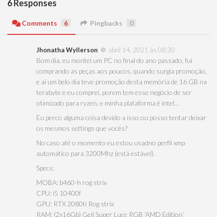
6 Responses
Comments
6
Pingbacks
0
Jhonatha Wyllerson
abril 14, 2021 às 08:30
Bom dia, eu montei um PC no final do ano passado, fui
comprando as peças aos poucos, quando surgia promoção,
e ai um belo dia teve promoção desta memória de 16 GB na
terabyte e eu comprei, porem tem esse negócio de ser
otimizado para ryzen, e minha plataforma é intel…
Eu perco alguma coisa devido a isso ou posso tentar deixar
os mesmos settings que vocês?
No caso até o momento eu estou usadno perfil xmp
automático para 3200Mhz (está estável).
Specs:
MOBA: b460-h rog strix
CPU: i5 10400f
GPU: RTX 2080ti Rog strix
RAM: (2x16Gb) Geil Super Luce RGB ‘AMD Edition’