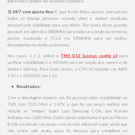
placa-mãe e podem ser bastante relaxados.
2) 24/7 com ajuste fino:
E aqui, foram feitos ajustes manuais em
todos os timings possíveis visando obter o melhor resultado
possível com viabilidade para uso diário. Por conta disso, quando
possível, irei além dos 3800MHz para explorar o limite da memória,
porém, mantendo o FCLK em 1900MHz para um melhor
desempenho no modo assíncrono.
Nos casos 1 e 2, utilizei o
TM5 0.12 1usmus config v3
para
verificar estabilidade e o AIDA64 para ter noção dos números de
banda e latência. Para esses testes, a CPU foi mantido em 4600
1.2V e o VDDSOC em 1.1V.
Resultados:
Com a abordagem número um, foi possível obter estabilidade no
TM5 com 3333 MHz e 1.47V, o que foi um pouco melhor em
relação as “antigas” Super Luce Samsung C-Die, que ficaram
limitadas nos 3200 MHz. Outro ponto importante é que as Micron
B-Die escalaram um pouco com tensão adicional e que ainda que
não tenha sido muita coisa foi decisivo para estabilizar os