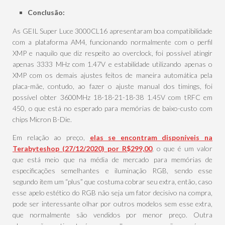
Conclusão:
As GEIL Super Luce 3000CL16 apresentaram boa compatibilidade
com a plataforma AM4, funcionando normalmente com o perfil
XMP e naquilo que diz respeito ao overclock, foi possível atingir
apenas 3333 MHz com 1.47V e estabilidade utilizando apenas o
XMP com os demais ajustes feitos de maneira automática pela
placa-mãe, contudo, ao fazer o ajuste manual dos timings, foi
possível obter 3600MHz 18-18-21-18-38 1.45V com tRFC em
450, o que está no esperado para memórias de baixo-custo com
chips Micron B-Die.
Em relação ao preço,
elas se encontram disponíveis na
Terabyteshop (27/12/2020) por R$299,00
, o que é um valor
que está meio que na média de mercado para memórias de
especificações semelhantes e iluminação RGB, sendo esse
segundo item um “plus” que costuma cobrar seu extra, então, caso
esse apelo estético do RGB não seja um fator decisivo na compra,
pode ser interessante olhar por outros modelos sem esse extra,
que normalmente são vendidos por menor preço. Outra