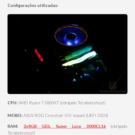
Configurações utilizadas:
CPU:
AMD Ryzen 7 5800XT
(obrigado Terabyteshop!)
MOBO:
ASUS ROG Crosshair VIII Impact (UEFI 3103)
RAM:
2x8GB GEIL Super Luce 3000CL16
(obrigado
Terabyteshop!)