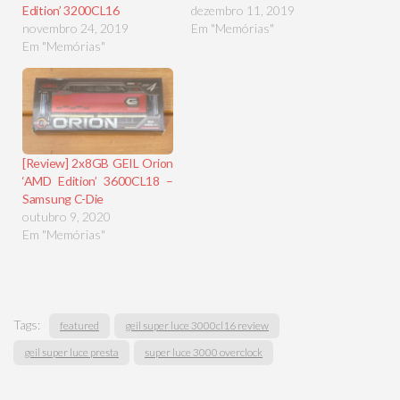
Edition’ 3200CL16
dezembro 11, 2019
novembro 24, 2019
Em "Memórias"
Em "Memórias"
[Review] 2x8GB GEIL Orion
‘AMD Edition’ 3600CL18 –
Samsung C-Die
outubro 9, 2020
Em "Memórias"
Tags:
featured
geil super luce 3000cl16 review
geil super luce presta
super luce 3000 overclock