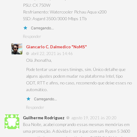
PSU: CX 750W
Resfriamento: Watercooler Pichau Aqua x200
SSD: Asgard 3500/3000 Mbps 1Tb
Carregando...
Responder
Giancarlo C. Dalmedico "NoMS"
abril 22, 2021 às 14:46
Olá Jhonatha,
Pode tentar usar esses timings, sim. Único detalhe que
alguns ajustes podem mudar na plataforma Intel, tipo
ODT, RTT e afins, no caso, recomendo que deixe esses no
automático.
Carregando...
Responder
Guilherme Rodriguez
agosto 19, 2021 às 20:20
Boa Noite, acabei comprando essas mesmas memórias em
uma promoção. A dúvida é: será que com um Ryzen 5 3600