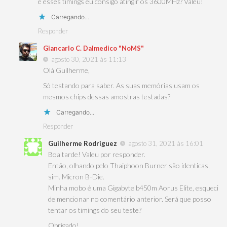
e esses timings eu consigo atingir os 3600MHz? Valeu!
Carregando...
Responder
Giancarlo C. Dalmedico "NoMS"
agosto 30, 2021 às 11:13
Olá Guilherme,
Só testando para saber. As suas memórias usam os
mesmos chips dessas amostras testadas?
Carregando...
Responder
Guilherme Rodriguez
agosto 31, 2021 às 16:01
Boa tarde! Valeu por responder.
Então, olhando pelo Thaiphoon Burner são identicas,
sim. Micron B-Die.
Minha mobo é uma Gigabyte b450m Aorus Elite, esqueci
de mencionar no comentário anterior. Será que posso
tentar os timings do seu teste?
Obrigado!