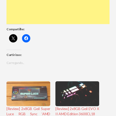
Compartilhe:
Curtir isso:
Carregando...
[Review] 2x8GB Geil Super
[Review] 2x8GB Geil EVO X
Luce RGB Sync ‘AMD
II AMD Edition 3600CL18