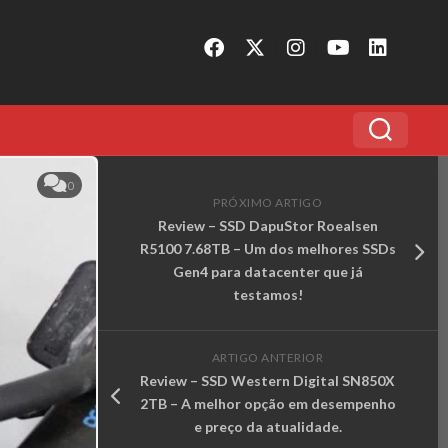
0
PRÓXIMO ARTIGO
Review – SSD DapuStor Roealsen
R5100 7.68TB – Um dos melhores SSDs
Gen4 para datacenter que já
testamos!
ARTIGO ANTERIOR
Review – SSD Western Digital SN850X
2TB – A melhor opção em desempenho
e preço da atualidade.