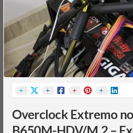
TÉRMICA
V
MEMÓRIAS
IBM
POWERBOARD
NOTEBOOKS
TEC
(PELTIER)
PERIFÉRICOS
PLACAS-
MÃE
SISTEMAS
DE
REFRIGERAÇÃO
SSDS
E
ARMAZENAMENTO
VGAS
Overclock Extremo no
B650M-HDV/M.2 – Expe