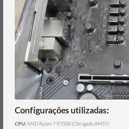
Configurações utilizadas:
CPU:
AMD Ryzen 7 9700X (Obrigado AMD!)