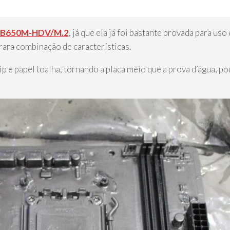
 B650M-HDV/M.2
, já que ela já foi bastante provada para us
rara combinação de características.
ip e papel toalha, tornando a placa meio que a prova d’água, p