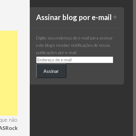
Assinar blog por e-mail
Digite seu endereço de e-mail para assinar
este blog e receber notificações de novas
publicações por e-mail.
Assinar
 que não
ASRock