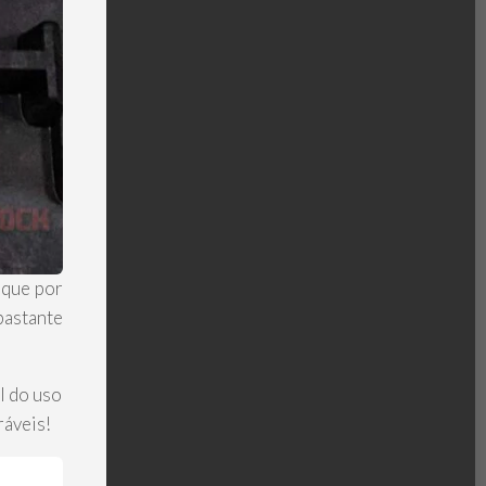
 que por
bastante
l do uso
ráveis!