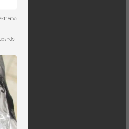
o extremo
oupando-