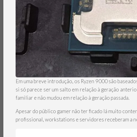
Em uma breve introdução, os Ryzen 9000 são baseados
si só parece ser um salto em relação à geração anterio
familiar e não mudou em relação à geração passada.
Apesar do público gamer não ter ficado lá muito cont
profissional, workstations e servidores receberam a n