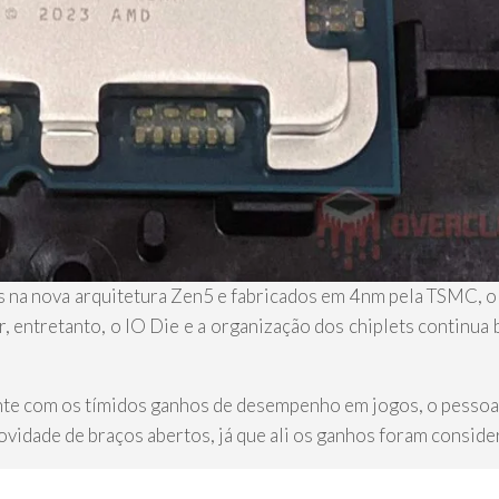
 na nova arquitetura Zen5 e fabricados em 4nm pela TSMC, o
r, entretanto, o IO Die e a organização dos chiplets continua 
ente com os tímidos ganhos de desempenho em jogos, o pessoa
ovidade de braços abertos, já que ali os ganhos foram conside