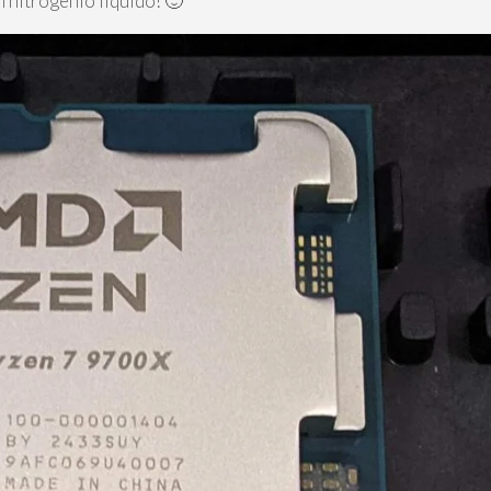
 nitrogênio líquido! 🙂