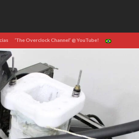
cias
‘The Overclock Channel’ @ YouTube!