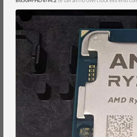
B650M-HDV/M.2
se saíram no overclock extremo com