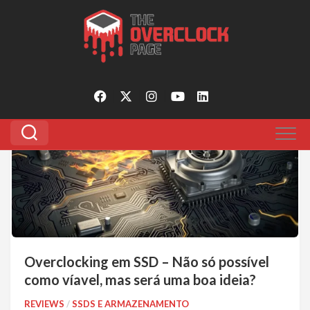
Pular
para
Tagged:
fazer overclock em ssd
o
conteúdo
0
Overclocking em SSD – Não só possível
como víavel, mas será uma boa ideia?
REVIEWS
/
SSDS E ARMAZENAMENTO