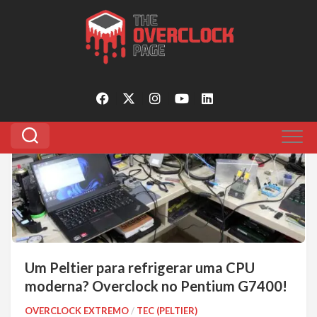
Pular
para
Tagged:
g7400 overclock
o
conteúdo
0
Um Peltier para refrigerar uma CPU
moderna? Overclock no Pentium G7400!
OVERCLOCK EXTREMO
/
TEC (PELTIER)