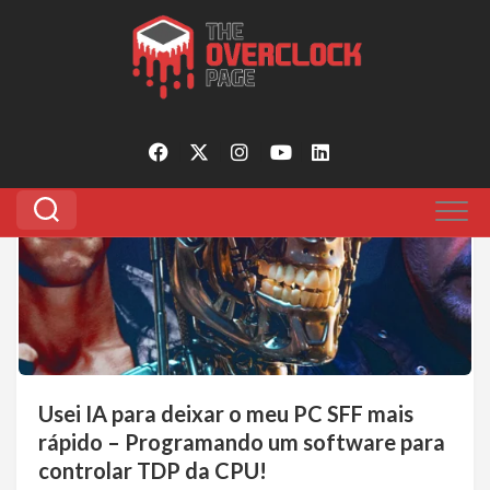
Pular
para
Tagged:
ia software
o
conteúdo
1
Usei IA para deixar o meu PC SFF mais
rápido – Programando um software para
controlar TDP da CPU!