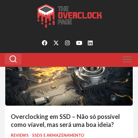
Pular
para
Tagged:
overclock em ssd
o
conteúdo
0
Overclocking em SSD – Não só possível
como víavel, mas será uma boa ideia?
REVIEWS
/
SSDS E ARMAZENAMENTO