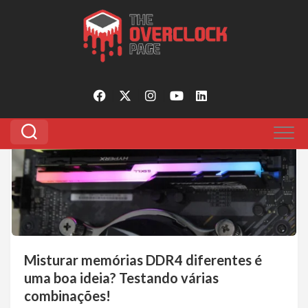
Pular
para
Tagged:
pode misturar memoria
o
conteúdo
3
Misturar memórias DDR4 diferentes é
uma boa ideia? Testando várias
combinações!