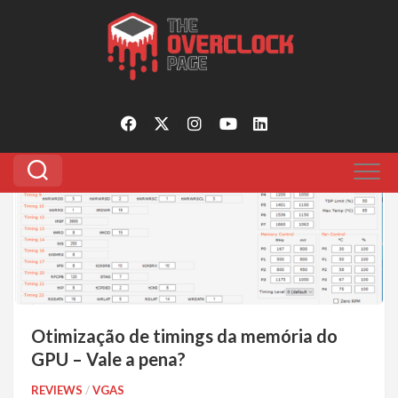
Pular
para
Tagged:
radeon timings
o
conteúdo
0
Otimização de timings da memória do
GPU – Vale a pena?
REVIEWS
/
VGAS