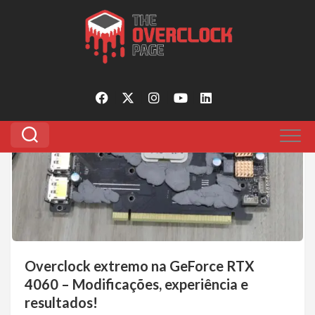
Pular
para
Tagged:
rtx4060 overclock
o
conteúdo
0
Overclock extremo na GeForce RTX
4060 – Modificações, experiência e
resultados!