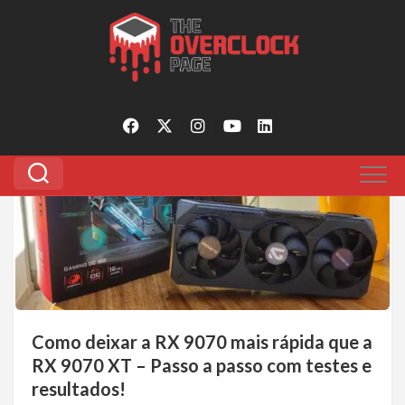
Pular
para
Tagged:
rx 9070 linux
o
conteúdo
0
Como deixar a RX 9070 mais rápida que a
RX 9070 XT – Passo a passo com testes e
resultados!