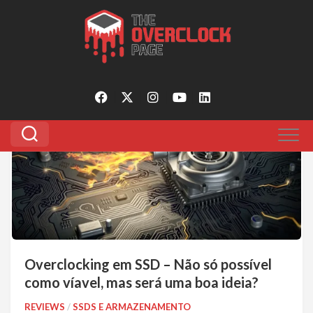
Pular
para
Tagged:
ssd overclockado
o
conteúdo
0
Overclocking em SSD – Não só possível
como víavel, mas será uma boa ideia?
REVIEWS
/
SSDS E ARMAZENAMENTO