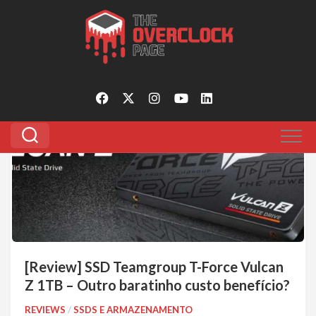
Pular
para
Tagged:
teamgroup t-force vulcan z 1TB
o
conteúdo
2
[Review] SSD Teamgroup T-Force Vulcan
Z 1TB – Outro baratinho custo benefício?
REVIEWS
/
SSDS E ARMAZENAMENTO