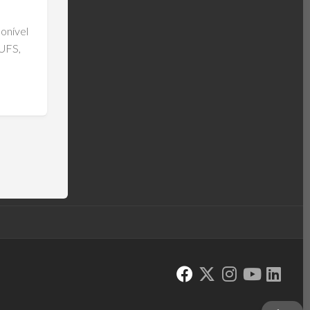
onível
UFS,