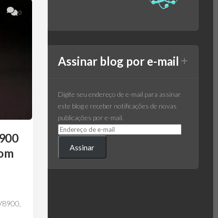
0
Assinar blog por e-mail
Digite seu endereço de e-mail para assinar
este blog e receber notificações de novas
publicações por e-mail.
8900
Assinar
com
BV8900,