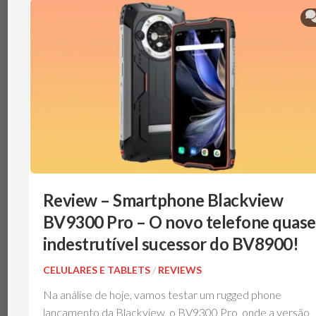
TÉRMICA
V
MEMÓRIAS
IBM
POWERBOARD
NOTEBOOKS
TEC
(PELTIER)
PERIFÉRICOS
PLACAS-
MÃE
SISTEMAS
DE
REFRIGERAÇÃO
SSDS
E
Review – Smartphone Blackview
ARMAZENAMENTO
BV9300 Pro – O novo telefone quase
VGAS
indestrutível sucessor do BV8900!
CELULARES E TABLETS
/
REVIEWS
Na análise de hoje, vamos testar um rugged phone
lançamento da Blackview, o BV9300 Pro, onde a versão