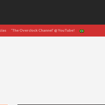
cias
‘The Overclock Channel’ @ YouTube!