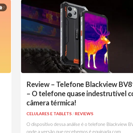
7
Review – Telefone Blackview BV
– O telefone quase indestrutível 
câmera térmica!
CELULARES E TABLETS
/
REVIEWS
O dispositivo dessa análise é o telefone Blackview 
onde a versão que recebemos é equipada com