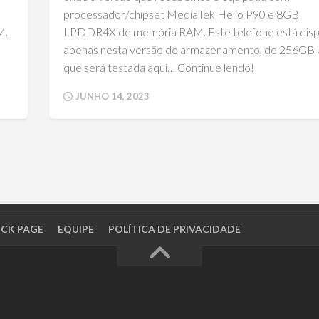
processador/chipset MediaTek Helio P90 e 8GB
M.
LPDDR4X de memória RAM. Este telefone está disp
apenas nesta versão de armazenamento, de 256GB 
que será testada aqui… Continue lendo!
JUNHO 14, 2023
OCK PAGE
EQUIPE
POLÍTICA DE PRIVACIDADE