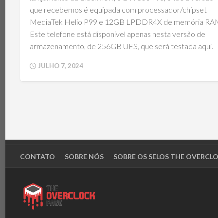
que recebemos é equipada com processador/chipset
MediaTek Helio P99 e 12GB LPDDR4X de memória RA
Este telefone está disponível apenas nesta versão de
armazenamento, de 256GB UFS, que será testada aqui.
JULHO 7, 2024
CONTATO
SOBRE NÓS
SOBRE OS SELOS THE OVERCL