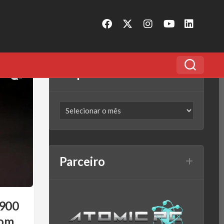
Arquivo
0
Parceiro
8900
com