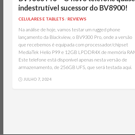
TÉRMICA
V
indestrutível sucessor do BV8900!
MEMÓRIAS
IBM
POWERBOARD
CELULARES E TABLETS
/
REVIEWS
NOTEBOOKS
TEC
Na análise de hoje, vamos testar um rugged phone
(PELTIER)
PERIFÉRICOS
lançamento da Blackview, o BV9300 Pro, onde a versão
PLACAS-
que recebemos é equipada com processador/chipset
MÃE
MediaTek Helio P99 e 12GB LPDDR4X de memória RA
SISTEMAS
Este telefone está disponível apenas nesta versão de
DE
REFRIGERAÇÃO
armazenamento, de 256GB UFS, que será testada aqui.
SSDS
JULHO 7, 2024
E
ARMAZENAMENTO
VGAS