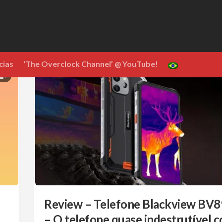
cias
‘The Overclock Channel’ @ YouTube!
7
Review – Telefone Blackview BV
– O telefone quase indestrutível 