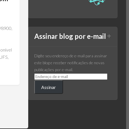
BV8900,
Assinar blog por e-mail
onível
Digite seu endereço de e-mail para assinar
UFS,
este blog e receber notificações de novas
publicações por e-mail.
Assinar