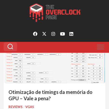
Pular
para
Tagged:
vga memoria
o
conteúdo
0
Otimização de timings da memória do
GPU – Vale a pena?
REVIEWS
/
VGAS