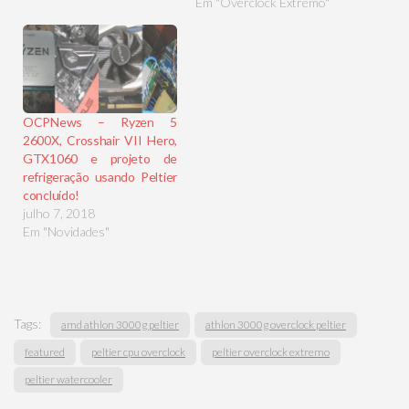
Em "Overclock Extremo"
OCPNews – Ryzen 5
2600X, Crosshair VII Hero,
GTX1060 e projeto de
refrigeração usando Peltier
concluído!
julho 7, 2018
Em "Novidades"
Tags:
amd athlon 3000g peltier
athlon 3000g overclock peltier
featured
peltier cpu overclock
peltier overclock extremo
peltier watercooler