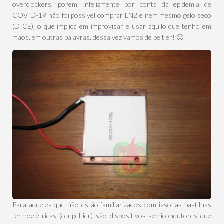
overclockers, porém, infelizmente por conta da epidemia de
COVID-19 não foi possível comprar LN2 e nem mesmo gelo seco
(DICE), o que implica em improvisar e usar aquilo que tenho em
mãos, em outras palavras, dessa vez vamos de peltier! 🙂
Para aqueles que não estão familiarizados com isso, as pastilhas
termoelétricas (ou peltier) são dispositivos semicondutores que