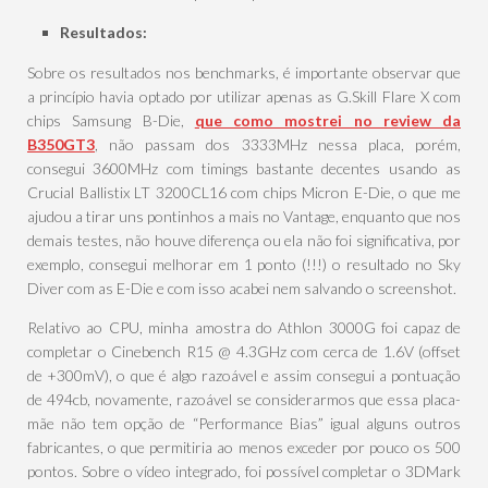
Resultados:
Sobre os resultados nos benchmarks, é importante observar que
a princípio havia optado por utilizar apenas as G.Skill Flare X com
chips Samsung B-Die,
que como mostrei no review da
B350GT3
, não passam dos 3333MHz nessa placa, porém,
consegui 3600MHz com timings bastante decentes usando as
Crucial Ballistix LT 3200CL16 com chips Micron E-Die, o que me
ajudou a tirar uns pontinhos a mais no Vantage, enquanto que nos
demais testes, não houve diferença ou ela não foi significativa, por
exemplo, consegui melhorar em 1 ponto (!!!) o resultado no Sky
Diver com as E-Die e com isso acabei nem salvando o screenshot.
Relativo ao CPU, minha amostra do Athlon 3000G foi capaz de
completar o Cinebench R15 @ 4.3GHz com cerca de 1.6V (offset
de +300mV), o que é algo razoável e assim consegui a pontuação
de 494cb, novamente, razoável se considerarmos que essa placa-
mãe não tem opção de “Performance Bias” igual alguns outros
fabricantes, o que permitiria ao menos exceder por pouco os 500
pontos. Sobre o vídeo integrado, foi possível completar o 3DMark