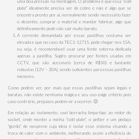
uma boa pressão na montagem. O problema é que essa “cold
plate” idealmente precisa ser de cobre e não é algo que se
encontra pronto por ai, normalmente sendo necessário fazer
o desenho, comprar o material e mandar fabricar, algo que
definitivamente pode não sair muito barato.
A corrente demandada por essas pastilhas costuma ser
elevada e que no caso da TEC1-12715, pode chegar nos 15A,
ou seja, é recomendavel usar uma fonte externa dedicada
apenas a pastilha. Sugiro procurar por fontes usadas em
CCTV, que são acessiveis (cerca de R$50) e bastante
robustas (12V – 30A), sendo suficientes para essas pastilhas
menores.
Como podem ver, por mais que essas pastilhas sejam legais e
baratas, não existe nenhuma mágica e seu uso exige critério pois
caso contrário, prejuízos podem vir a ocorrer. 🙂
Em relação ao isolamento, usei borracha limpa-tipo ao redor do
socket, onde montei a minha “cold plate”, o peltier e um pedaço
“gordo” de neoprene cuja ideia é isolar esse sistema visando a
troca de calor com o ambiente, melhorando assim a eficiência do