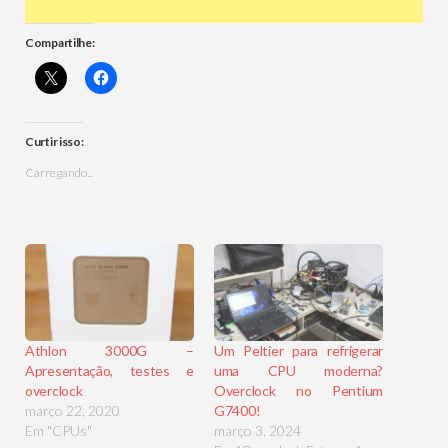
Compartilhe:
Curtir isso:
Carregando...
Athlon 3000G –
Um Peltier para refrigerar
Apresentação, testes e
uma CPU moderna?
overclock
Overclock no Pentium
março 22, 2020
G7400!
Em "CPUs"
março 3, 2024