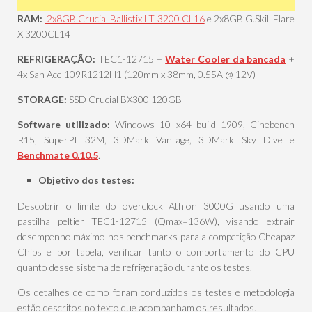
RAM:
2x8GB Crucial Ballistix LT 3200 CL16
e 2x8GB G.Skill Flare
X 3200CL14
REFRIGERAÇÃO:
TEC1-12715 +
Water Cooler da bancada
+
4x San Ace 109R1212H1 (120mm x 38mm, 0.55A @ 12V)
STORAGE:
SSD Crucial BX300 120GB
Software utilizado:
Windows 10 x64 build 1909,
Cinebench
R15, SuperPI 32M, 3DMark Vantage, 3DMark Sky Dive e
Benchmate 0.10.5
.
Objetivo dos testes:
Descobrir o limite do overclock Athlon 3000G usando uma
pastilha peltier TEC1-12715 (Qmax=136W), visando extrair
desempenho máximo nos benchmarks para a competição Cheapaz
Chips e por tabela, verificar tanto o comportamento do CPU
quanto desse sistema de refrigeração durante os testes.
Os detalhes de como foram conduzidos os testes e metodologia
estão descritos no texto que acompanham os resultados.