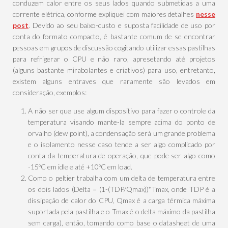
conduzem calor entre os seus lados quando submetidas a uma
corrente elétrica, conforme expliquei com maiores detalhes
nesse
post
. Devido ao seu baixo-custo e suposta facilidade de uso por
conta do formato compacto, é bastante comum de se encontrar
pessoas em grupos de discussão cogitando utilizar essas pastilhas
para refrigerar o CPU e não raro, apresetando até projetos
(alguns bastante mirabolantes e criativos) para uso, entretanto,
existem alguns entraves que raramente são levados em
consideração, exemplos:
A não ser que use algum dispositivo para fazer o controle da
temperatura visando mante-la sempre acima do ponto de
orvalho (dew point), a condensação será um grande problema
e o isolamento nesse caso tende a ser algo complicado por
conta da temperatura de operação, que pode ser algo como
-15ºC em idle e até +10ºC em load.
Como o peltier trabalha com um delta de temperatura entre
os dois lados (Delta = (1-(TDP/Qmax))*Tmax, onde TDP é a
dissipação de calor do CPU, Qmax é a carga térmica máxima
suportada pela pastilha e o Tmax é o delta máximo da pastilha
sem carga), então, tomando como base o datasheet de uma