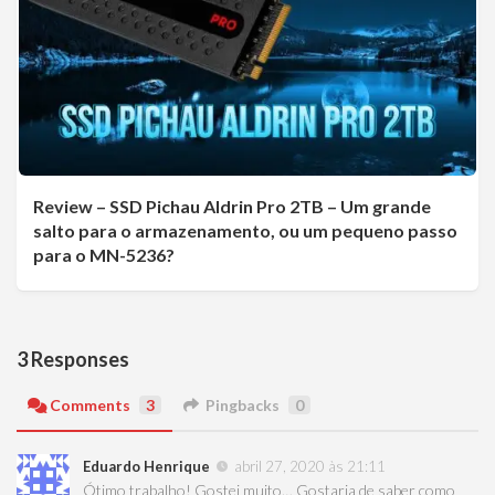
Review – SSD Pichau Aldrin Pro 2TB – Um grande
salto para o armazenamento, ou um pequeno passo
para o MN-5236?
3 Responses
Comments
3
Pingbacks
0
Eduardo Henrique
abril 27, 2020 às 21:11
Ótimo trabalho! Gostei muito… Gostaria de saber como