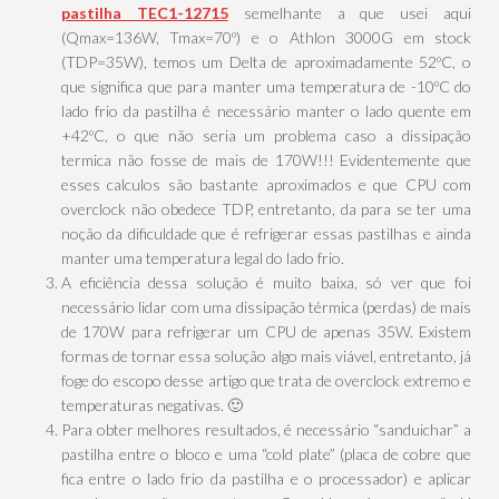
pastilha TEC1-12715
semelhante a que usei aqui
(Qmax=136W, Tmax=70º) e o Athlon 3000G em stock
(TDP=35W), temos um Delta de aproximadamente 52ºC, o
que significa que para manter uma temperatura de -10ºC do
lado frio da pastilha é necessário manter o lado quente em
+42ºC, o que não seria um problema caso a dissipação
termica não fosse de mais de 170W!!! Evidentemente que
esses calculos são bastante aproximados e que CPU com
overclock não obedece TDP, entretanto, da para se ter uma
noção da dificuldade que é refrigerar essas pastilhas e ainda
manter uma temperatura legal do lado frio.
A eficiência dessa solução é muito baixa, só ver que foi
necessário lidar com uma dissipação térmica (perdas) de mais
de 170W para refrigerar um CPU de apenas 35W. Existem
formas de tornar essa solução algo mais viável, entretanto, já
foge do escopo desse artigo que trata de overclock extremo e
temperaturas negativas. 🙂
Para obter melhores resultados, é necessário “sanduichar” a
pastilha entre o bloco e uma “cold plate” (placa de cobre que
fica entre o lado frio da pastilha e o processador) e aplicar