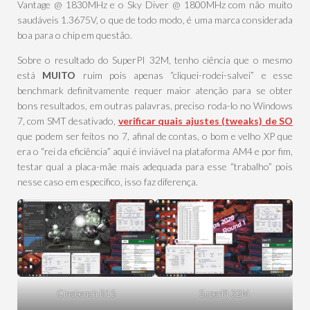
Vantage @ 1830MHz e o Sky Diver @ 1800MHz com não muito
saudáveis 1.3675V, o que de todo modo, é uma marca considerada
boa para o chip em questão.
Sobre o resultado do SuperPI 32M, tenho ciência que o mesmo
está
MUITO
ruim pois apenas “cliquei-rodei-salvei” e esse
benchmark definitvamente requer maior atenção para se obter
bons resultados, em outras palavras, preciso roda-lo no Windows
7, com SMT desativado,
verificar quais ajustes (tweaks) de SO
que podem ser feitos no 7, afinal de contas, o bom e velho XP que
era o “rei da eficiência” aqui é inviável na plataforma AM4 e por fim,
testar qual a placa-mãe mais adequada para esse “trabalho” pois
nesse caso em especifico, isso faz diferença.
Cinebench R15
SuperPI 32M