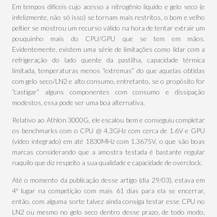
Em tempos difíceis cujo acesso a nitrogênio liquido e gelo seco (e
infelizmente, não só isso) se tornam mais restritos, o bom e velho
peltier se mostrou um recurso válido na hora de tentar extrair um
pouquinho mais do CPU/GPU que se tem em mãos.
Evidentemente, existem uma série de limitações como lidar com a
refrigeração do lado quente da pastilha, capacidade térmica
limitada, temperaturas menos “extremas” do que aquelas obtidas
com gelo seco/LN2 e alto consumo, entretanto, se o propósito for
“castigar” alguns componentes com consumo e dissipação
modestos, essa pode ser uma boa alternativa.
Relativo ao Athlon 3000G, ele escalou bem e conseguiu completar
os benchmarks com o CPU @ 4.3GHz com cerca de 1.6V e GPU
(vídeo integrado) em até 1830MHz com 1.3675V, o que são boas
marcas considerando que a amostra testada é bastante regular
naquilo que diz respeito a sua qualidade e capacidade de overclock.
Até o momento da publicação desse artigo (dia 29/03), estava em
4º lugar na competição com mais 61 dias para ela se encerrar,
então, com alguma sorte talvez ainda consiga testar esse CPU no
LN2 ou mesmo no gelo seco dentro desse prazo, de todo modo,