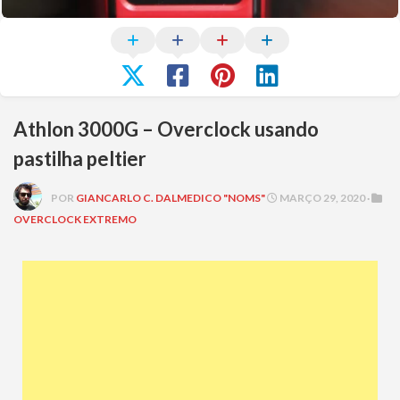
Athlon 3000G – Overclock usando
pastilha peltier
POR
GIANCARLO C. DALMEDICO "NOMS"
MARÇO 29, 2020 ·
OVERCLOCK EXTREMO