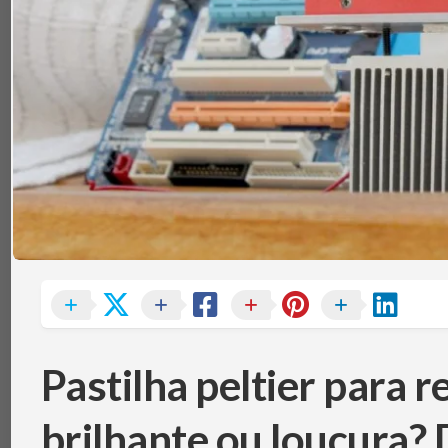
TÉRMICA
V
MEMÓRIAS
IBM
POWERBOARD
NOTEBOOKS
TEC
(PELTIER)
PERIFÉRICOS
PLACAS-
MÃE
SISTEMAS
DE
REFRIGERAÇÃO
SSDS
E
ARMAZENAMENTO
VGAS
Pastilha peltier para 
brilhante ou loucura?