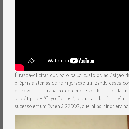
É razoável citar que pelo baixo-custo de aquisição 
própria sistemas de refrigeração utilizando esses c
escreve, cujo trabalho de conclusão de curso da u
protótipo de “Cryo Cooler”, o qual ainda não havia 
sucesso em um Ryzen 3 2200G, que, aliás, ainda era n