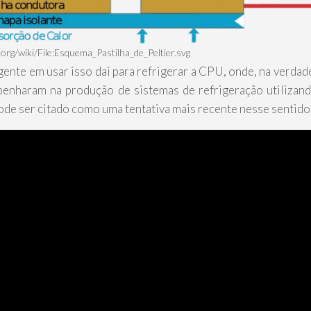
org/wiki/File:Esquema_Pastilha_de_Peltier.svg
gente em usar isso dai para refrigerar a CPU, onde, na verdade
mpenharam na produção de sistemas de refrigeração utilizan
pode ser citado como uma tentativa mais recente nesse sentido