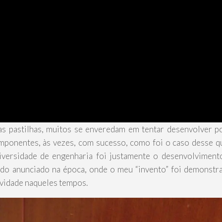
das pastilhas, muitos se enveredam em tentar desenvolver p
omponentes, às vezes, com sucesso, como foi o caso desse 
niversidade de engenharia foi justamente o desenvolvimen
sido anunciado na época, onde o meu “invento” foi demonst
ovidade naqueles tempos.