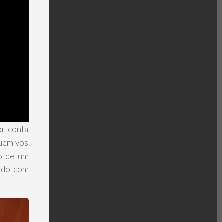
or conta
quem vos
to de um
rado com