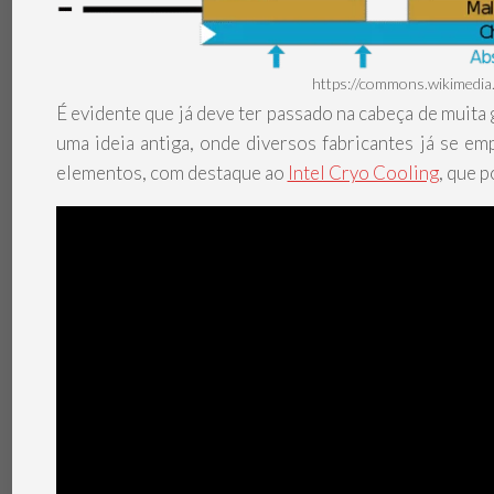
https://commons.wikimedia.
É evidente que já deve ter passado na cabeça de muita 
uma ideia antiga, onde diversos fabricantes já se e
elementos, com destaque ao
Intel Cryo Cooling
, que 