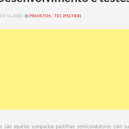
 16, 2022 ·
PROJETOS
/
TEC (PELTIER)
ais são aquelas compactas pastilhas semicondutores com su