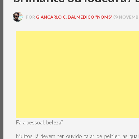
POR
GIANCARLO C. DALMEDICO "NOMS"
NOVEMBRO
Fala pessoal, beleza?
Muitos já devem ter ouvido falar de peltier, as qu