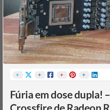
TÉRMICA
V
MEMÓRIAS
IBM
POWERBOARD
NOTEBOOKS
TEC
(PELTIER)
PERIFÉRICOS
PLACAS-
MÃE
SISTEMAS
DE
REFRIGERAÇÃO
SSDS
E
ARMAZENAMENTO
VGAS
Fúria em dose dupla! 
Crossfire de Radeon R