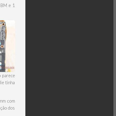
 HBM e 1
o parece
ie tinha
5 nm com
ação dos