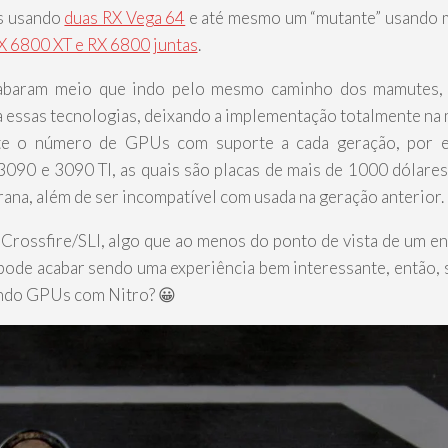
es usando
duas RX Vega 64
e até mesmo um “mutante” usando
X 6800 XT e RX 6800 juntas
.
abaram meio que indo pelo mesmo caminho dos mamutes,
 essas tecnologias, deixando a implementação totalmente na
te o número de GPUs com suporte a cada geração, por e
3090 e 3090 TI, as quais são placas de mais de 1000 dólares
na, além de ser incompatível com usada na geração anterior.
Crossfire/SLI, algo que ao menos do ponto de vista de um en
ode acabar sendo uma experiência bem interessante, então,
sando GPUs com Nitro? 😀