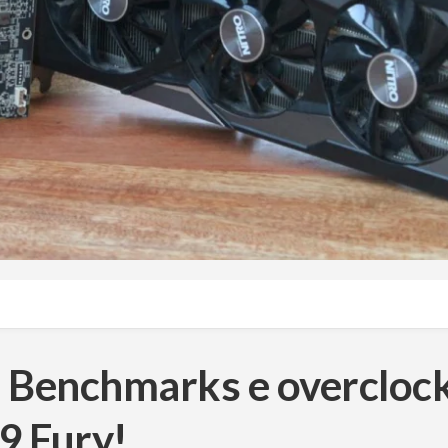
– Benchmarks e overcloc
9 Fury!