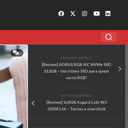
0
PRÓXIMO ARTIGO
[Review] AORUS RGB AIC NVMe SSD
512GB – Um ótimo SSD para quem
curte RGB!
ARTIGO ANTERIOR
[Review] 2x8GB Asgard Loki W2
3200CL16 – Testes e overclock