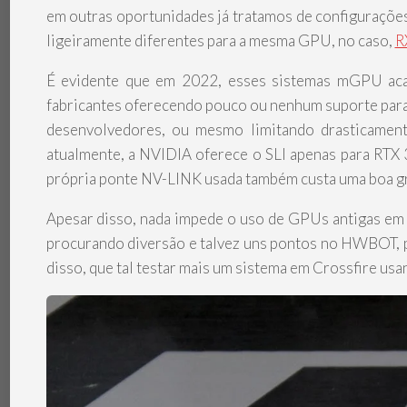
em outras oportunidades já tratamos de configuraçõ
ligeiramente diferentes para a mesma GPU, no caso,
R
É evidente que em 2022, esses sistemas mGPU ac
fabricantes oferecendo pouco ou nenhum suporte para
desenvolvedores, ou mesmo limitando drasticamen
atualmente, a NVIDIA oferece o SLI apenas para RTX 
própria ponte NV-LINK usada também custa uma boa gra
Apesar disso, nada impede o uso de GPUs antigas em 
procurando diversão e talvez uns pontos no HWBOT, p
disso, que tal testar mais um sistema em Crossfire u