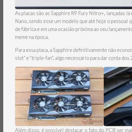
As placas são as Sapphire R9 Fury Nitro+, lançadas 
Nano, sendo esse um modelo que até hoje o pessoal q
de fábrica e em uma ocasião próxima ao seu lançament
meme na época.
Para essa placa, a Sapphire definitivamente não econ
slot” e “triple-fan”, algo necessário para dar conta do
Além disso, é possível destacar o fato do PCB ser ma