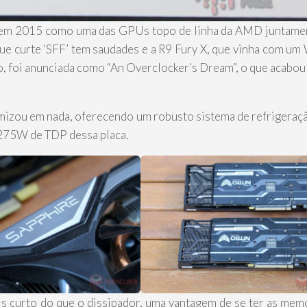
lá em 2015 como uma das GPUs topo de linha da AMD juntame
ue curte ‘SFF’ tem saudades e a R9 Fury X, que vinha com u
o, foi anunciada como “An Overclocker’s Dream”, o que acabou
omizou em nada, oferecendo um robusto sistema de refrigeraçã
s 275W de TDP dessa placa.
is curto do que o dissipador, uma vantagem de se ter as mem