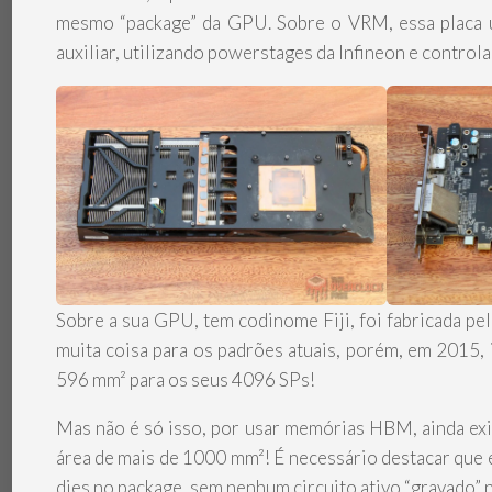
mesmo “package” da GPU. Sobre o VRM, essa placa 
auxiliar, utilizando powerstages da Infineon e contr
Sobre a sua GPU, tem codinome Fiji, foi fabricada p
muita coisa para os padrões atuais, porém, em 2015, 
596 mm² para os seus 4096 SPs!
Mas não é só isso, por usar memórias HBM, ainda exi
área de mais de 1000 mm²! É necessário destacar que es
dies no package, sem nenhum circuito ativo “gravado” n