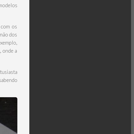
 modelos
 com os
 mão dos
xemplo,
, onde a
tusiasta
 sabendo