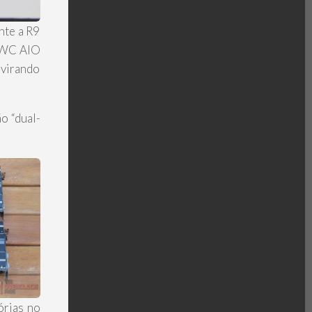
nte a R9
m WC AIO
 virando
o “dual-
órias no