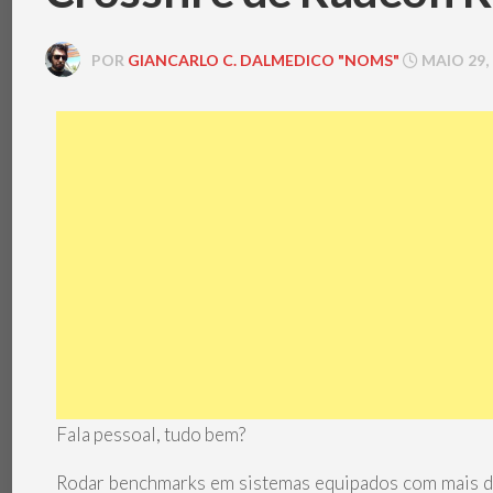
POR
GIANCARLO C. DALMEDICO "NOMS"
MAIO 29, 
Fala pessoal, tudo bem?
Rodar benchmarks em sistemas equipados com mais de