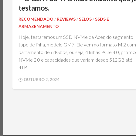
TÉRMICA
V
testamos.
MEMÓRIAS
IBM
POWERBOARD
RECOMENDADO
/
REVIEWS
/
SELOS
/
SSDS E
NOTEBOOKS
ARMAZENAMENTO
TEC
(PELTIER)
PERIFÉRICOS
Hoje, testaremos um SSD NVMe da Acer, do segmento
PLACAS-
topo de linha, modelo GM7. Ele vem no formato M.2 com
MÃE
barramento de 64Gbps, ou seja, 4 linhas PCIe 4.0, protoc
SISTEMAS
NVMe 2.0 e capacidades que variam desde 512GB até
DE
REFRIGERAÇÃO
4TB.
SSDS
OUTUBRO 2, 2024
E
ARMAZENAMENTO
VGAS