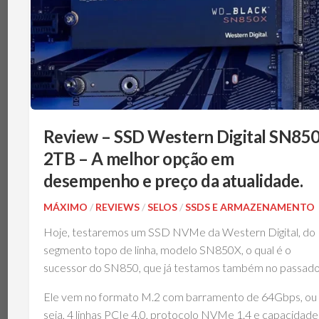
Review – SSD Western Digital SN85
2TB – A melhor opção em
desempenho e preço da atualidade.
MÁXIMO
/
REVIEWS
/
SELOS
/
SSDS E ARMAZENAMENTO
Hoje, testaremos um SSD NVMe da Western Digital, do
segmento topo de linha, modelo SN850X, o qual é o
sucessor do SN850, que já testamos também no passado
Ele vem no formato M.2 com barramento de 64Gbps, ou
seja, 4 linhas PCIe 4.0, protocolo NVMe 1.4 e capacidade