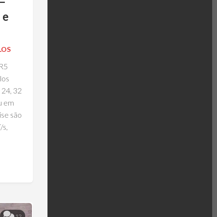
–
 e
LOS
DR5
los
 24, 32
u em
ise são
/s,
12