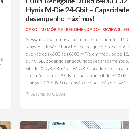
s
FURY Renegade DDR5 6400CL32 
Hynix M-Die 24-Gbit – Capacidade
desempenho máximos!
CARO
/
MEMÓRIAS
/
RECOMENDADO
/
REVIEWS
/
SE
Nessa review iremos analisar um kit de memória D
Kingston, da série Fury Renegade, que oferece mode
que vão dos 6000 aos 8000 MT/s, em módulos de 16,
ue
ou 48 GB, podendo ser adquiridos separadamente o
″,
kits de 32 GB, 48, 64 ou 96 GB. O produto dessa anál
a,
dois módulos de 48 GB, formando um kit de 6400 MT
e
timings 32-39-39-80 e tensão de operação de 1.4V.
SETEMBRO 8, 2024
4