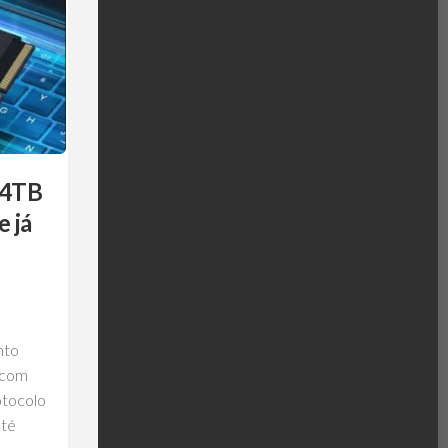
 4TB
 já
nto
 com
otocolo
até