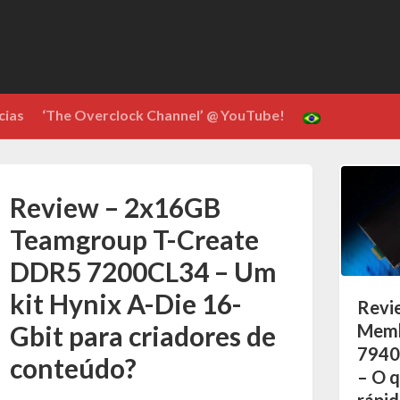
cias
‘The Overclock Channel’ @ YouTube!
Review – 2x16GB
Teamgroup T-Create
DDR5 7200CL34 – Um
kit Hynix A-Die 16-
Revi
Memb
Gbit para criadores de
7940
conteúdo?
– O q
rápid