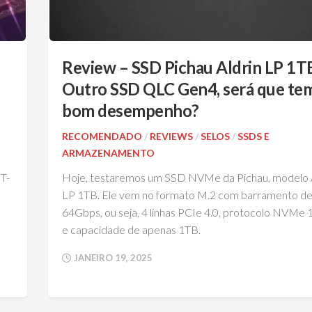
Review – SSD Pichau Aldrin LP 1T
Outro SSD QLC Gen4, será que te
bom desempenho?
RECOMENDADO
/
REVIEWS
/
SELOS
/
SSDS E
ARMAZENAMENTO
T-
Hoje, testaremos um SSD NVMe da Pichau, modelo A
LP 1TB. Ele vem no formato M.2 com barramento d
64Gbps, ou seja, 4 linhas PCIe 4.0, protocolo NVMe 
e capacidade de apenas 1TB.
JANEIRO 19, 2025