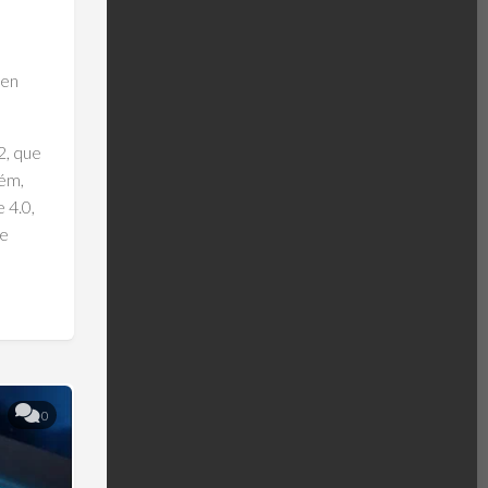
sen
2, que
rém,
 4.0,
de
0