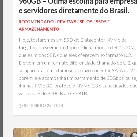
960GB – Ótima escolha para empresa
e servidores diretamente do Brasil.
RECOMENDADO
/
REVIEWS
/
SELOS
/
SSDS E
ARMAZENAMENTO
Hoje, testaremos um SSD de Datacenter NVMe da
Kingston, do segmento topo de linha, modelo DC1500M,
que é um dos SSDs que eles oferecem no formato U.2.
Ele vem em um formato diferenciado chamado de U.2, q
se aparenta com o famoso e antigo conector SATA de 2.5
porém, ele acompanha um barramento de 32Gbps, ou sej
4 linhas PCIe 3.0, protocolo NVMe 1.3 e capacidades qu
variam desde 960GB até 7.68TB.
SETEMBRO 25, 2024