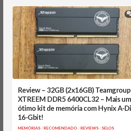
Review – 32GB (2x16GB) Teamgroup
XTREEM DDR5 6400CL32 – Mais u
ótimo kit de memória com Hynix A-D
16-Gbit!
MEMÓRIAS
/
RECOMENDADO
/
REVIEWS
/
SELOS