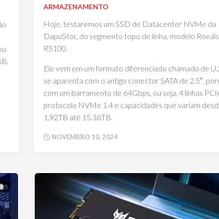
ARMAZENAMENTO
Hoje, testaremos um SSD de Datacenter NVMe da
ão
DapuStor, do segmento topo de linha, modelo Roeal
R5100.
ou
GB,
Ele vem em um formato diferenciado chamado de U.
se aparenta com o antigo conector SATA de 2.5″, po
com um barramento de 64Gbps, ou seja, 4 linhas PCIe
protocolo NVMe 1.4 e capacidades que variam des
1.92TB até 15.36TB.
NOVEMBRO 10, 2024
0