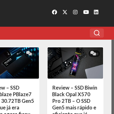
0
0
ew – SSD
Review – SSD Biwin
laze PBlaze7
Black Opal X570
 30.72TB Gen5
Pro 2TB – O SSD
ue já era
Gen5 mais rápido e
o agora ficou
eficiente que já