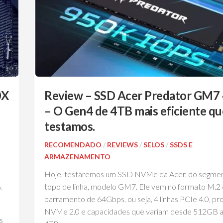
0X
Review – SSD Acer Predator GM7
– O Gen4 de 4TB mais eficiente que
testamos.
RECOMENDADO
/
REVIEWS
/
SELOS
/
SSDS E
ARMAZENAMENTO
Hoje, testaremos um SSD NVMe da Acer, do segme
topo de linha, modelo GM7. Ele vem no formato M.2
.
barramento de 64Gbps, ou seja, 4 linhas PCIe 4.0, pr
NVMe 2.0 e capacidades que variam desde 512GB 
s