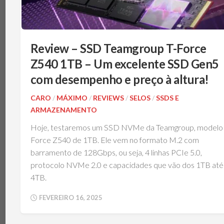
Review – SSD Teamgroup T-Force
Z540 1TB – Um excelente SSD Gen5
com desempenho e preço à altura!
CARO
/
MÁXIMO
/
REVIEWS
/
SELOS
/
SSDS E
ARMAZENAMENTO
Hoje, testaremos um SSD NVMe da Teamgroup, modelo 
Force Z540 de 1TB. Ele vem no formato M.2 com
barramento de 128Gbps, ou seja, 4 linhas PCIe 5.0,
protocolo NVMe 2.0 e capacidades que vão dos 1TB até
4TB.
FEVEREIRO 16, 2025