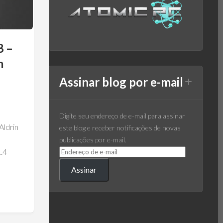
B –
m
Assinar blog por e-mail
Digite seu endereço de e-mail para assinar
ldrin
este blog e receber notificações de novas
e
publicações por e-mail.
1.4
Assinar