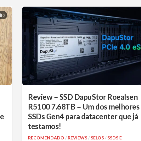
0
Review – SSD DapuStor Roealsen
m
R5100 7.68TB – Um dos melhores
ie
SSDs Gen4 para datacenter que já
testamos!
RECOMENDADO
/
REVIEWS
/
SELOS
/
SSDS E