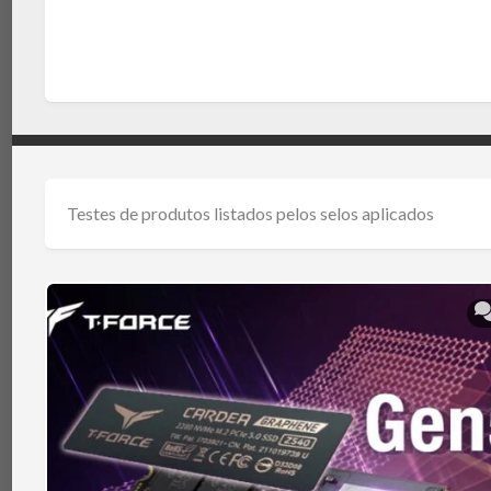
TÉRMICA
V
MEMÓRIAS
IBM
POWERBOARD
NOTEBOOKS
TEC
(PELTIER)
PERIFÉRICOS
PLACAS-
MÃE
SISTEMAS
Testes de produtos listados pelos selos aplicados
DE
REFRIGERAÇÃO
SSDS
E
ARMAZENAMENTO
VGAS