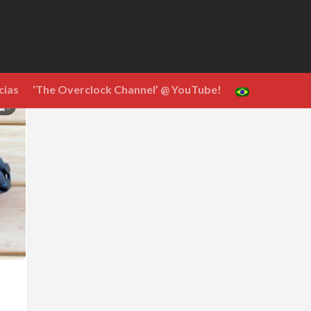
cias
‘The Overclock Channel’ @ YouTube!
0