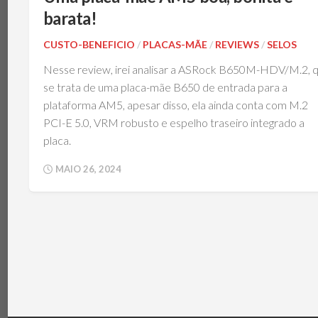
TÉRMICA
V
barata!
MEMÓRIAS
IBM
POWERBOARD
CUSTO-BENEFICIO
/
PLACAS-MÃE
/
REVIEWS
/
SELOS
NOTEBOOKS
TEC
Nesse review, irei analisar a ASRock B650M-HDV/M.2, 
(PELTIER)
PERIFÉRICOS
se trata de uma placa-mãe B650 de entrada para a
PLACAS-
plataforma AM5, apesar disso, ela ainda conta com M.2
MÃE
PCI-E 5.0, VRM robusto e espelho traseiro integrado a
SISTEMAS
placa.
DE
REFRIGERAÇÃO
MAIO 26, 2024
SSDS
E
ARMAZENAMENTO
VGAS