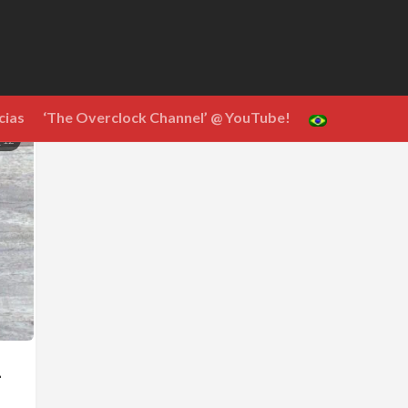
cias
‘The Overclock Channel’ @ YouTube!
12
–