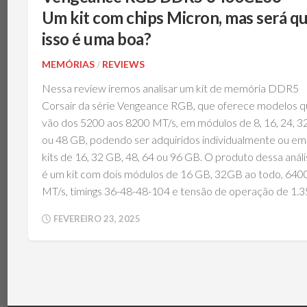
TÉRMICA
V
Um kit com chips Micron, mas será q
MEMÓRIAS
IBM
isso é uma boa?
POWERBOARD
NOTEBOOKS
TEC
MEMÓRIAS
/
REVIEWS
(PELTIER)
PERIFÉRICOS
Nessa review iremos analisar um kit de memória DDR5
PLACAS-
Corsair da série Vengeance RGB, que oferece modelos q
MÃE
vão dos 5200 aos 8200 MT/s, em módulos de 8, 16, 24, 3
SISTEMAS
ou 48 GB, podendo ser adquiridos individualmente ou em
DE
REFRIGERAÇÃO
kits de 16, 32 GB, 48, 64 ou 96 GB. O produto dessa análi
é um kit com dois módulos de 16 GB, 32GB ao todo, 640
SSDS
E
MT/s, timings 36-48-48-104 e tensão de operação de 1.3
ARMAZENAMENTO
VGAS
FEVEREIRO 23, 2025