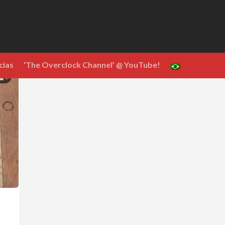
cias
‘The Overclock Channel’ @ YouTube!
1