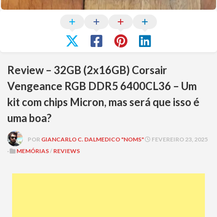
Review – 32GB (2x16GB) Corsair
Vengeance RGB DDR5 6400CL36 – Um
kit com chips Micron, mas será que isso é
uma boa?
POR
GIANCARLO C. DALMEDICO "NOMS"
FEVEREIRO 23, 2025
·
MEMÓRIAS
/
REVIEWS