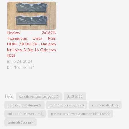
Review – 2x16GB
Teamgroup Delta RGB
DDR5 7200CL34 – Um bom
kit Hynix A-Die 16-Gbit com
RGB
julho 24, 2024
Em "Memórias"
Tags:
corsair vengeance rgb ddr5
ddr5 6400
ddr5 overclocking am5
memória corsair presta
micron d-die ddr5
micron d-die ryzen am5
review corsair vengeance rgb ddr5 6400
teste ddr5 corsair