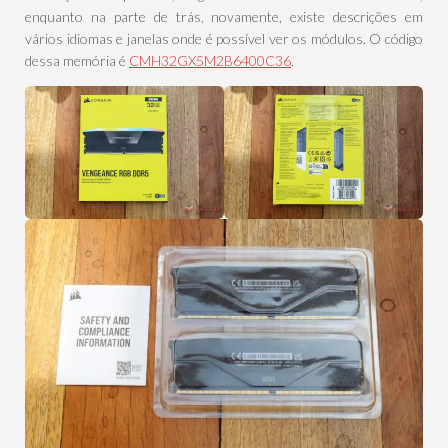
enquanto na parte de trás, novamente, existe descrições em
vários idiomas e janelas onde é possível ver os módulos. O código
dessa memória é
CMH32GX5M2B6400C36
.