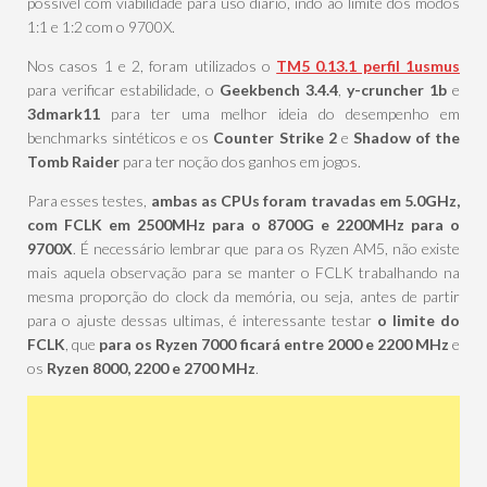
possível com viabilidade para uso diário, indo ao limite dos modos
1:1 e 1:2 com o 9700X.
Nos casos 1 e 2, foram utilizados o
TM5 0.13.1 perfil 1usmus
para verificar estabilidade, o
Geekbench 3.4.4
,
y-cruncher 1b
e
3dmark11
para ter uma melhor ideia do desempenho em
benchmarks sintéticos e os
Counter Strike 2
e
Shadow of the
Tomb Raider
para ter noção dos ganhos em jogos.
Para esses testes,
ambas as CPUs foram travadas em 5.0GHz,
com FCLK em 2500MHz para o 8700G e 2200MHz para o
9700X
. É necessário lembrar que para os Ryzen AM5, não existe
mais aquela observação para se manter o FCLK trabalhando na
mesma proporção do clock da memória, ou seja, antes de partir
para o ajuste dessas ultimas, é interessante testar
o limite do
FCLK
, que
para os Ryzen 7000 ficará entre 2000 e 2200 MHz
e
os
Ryzen 8000, 2200 e 2700 MHz
.