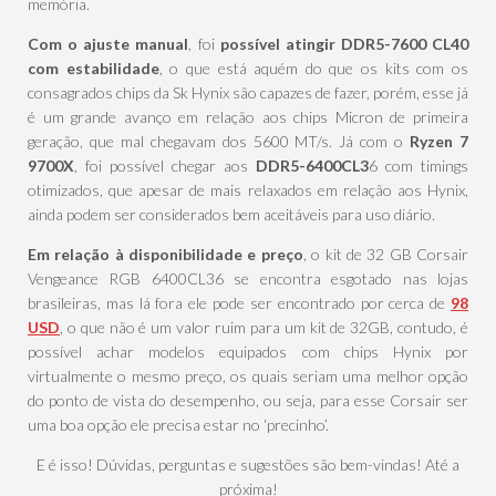
memória.
Com o ajuste manual
, foi
possível atingir DDR5-7600 CL40
com estabilidade
, o que está aquém do que os kits com os
consagrados chips da Sk Hynix são capazes de fazer, porém, esse já
é um grande avanço em relação aos chips Micron de primeira
geração, que mal chegavam dos 5600 MT/s. Já com o
Ryzen 7
9700X
, foi possível chegar aos
DDR5-6400CL3
6 com timings
otimizados, que apesar de mais relaxados em relação aos Hynix,
ainda podem ser considerados bem aceitáveis para uso diário.
Em relação à disponibilidade e preço
, o kit de 32 GB Corsair
Vengeance RGB 6400CL36 se encontra esgotado nas lojas
brasileiras, mas lá fora ele pode ser encontrado por cerca de
98
USD
, o que não é um valor ruim para um kit de 32GB, contudo, é
possível achar modelos equipados com chips Hynix por
virtualmente o mesmo preço, os quais seriam uma melhor opção
do ponto de vista do desempenho, ou seja, para esse Corsair ser
uma boa opção ele precisa estar no ‘precinho’.
E é isso! Dúvidas, perguntas e sugestões são bem-vindas! Até a
próxima!