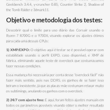
Geekbench 3.4.4, y-cruncher 0.85, Counter Strike 2, Shadow of
the Tomb Raider e 3dmark11.
Objetivo e metodologia dos testes:
Descobrir qual o limite para uso diário das Corsair usando o
Ryzen 7 8700G e o 9700X, visando explorar os ajustes ótimos
para cada uma dessas CPUs:
1) XMP/EXPO:
O objetivo aqui é testar se é possível operar com
estabilidade usando o perfil EXPO, caso disponível, e XMP de
fábrica, eliminando aquele teste de overclock que costumavamos
fazer nessas condições.
Essa mudança foi necessária por conta desse “overclock fácil” não
fazer mais sentido, pois nas DDR5, os ganhos de se fazer isso
beiram o inexistente, já que as placas-mãe costumam relaxar muito
os subtimings, anulando os ganhos com o overclock.
2) 24/7 com ajuste fino:
E aqui, foram feitos ajustes manuais em
todos os parâmetros possíveis visando obter o melhor resultado