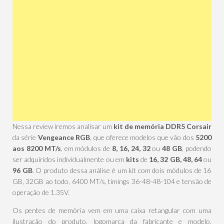
Nessa review iremos analisar um
kit de memória DDR5 Corsair
da série
Vengeance RGB
, que oferece modelos que vão dos
5200
aos 8200 MT/s
, em módulos de
8, 16, 24, 32
ou
48 GB
, podendo
ser adquiridos individualmente ou em
kits
de
16,
32 GB, 48, 64
ou
96 GB
. O produto dessa análise é um kit com dois módulos de 16
GB, 32GB ao todo, 6400 MT/s, timings 36-48-48-104 e tensão de
operação de 1.35V.
Os pentes de memória vem em uma caixa retangular com uma
ilustração do produto, logomarca da fabricante e modelo,