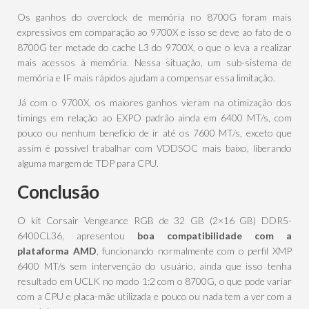
Os ganhos do overclock de memória no 8700G foram mais
expressivos em comparação ao 9700X e isso se deve ao fato de o
8700G ter metade do cache L3 do 9700X, o que o leva a realizar
mais acessos à memória. Nessa situação, um sub-sistema de
memória e IF mais rápidos ajudam a compensar essa limitação.
Já com o 9700X, os maiores ganhos vieram na otimização dos
timings em relação ao EXPO padrão ainda em 6400 MT/s, com
pouco ou nenhum benefício de ir até os 7600 MT/s, exceto que
assim é possível trabalhar com VDDSOC mais baixo, liberando
alguma margem de TDP para CPU.
Conclusão
O kit Corsair Vengeance RGB de 32 GB (2×16 GB) DDR5-
6400CL36, apresentou
boa compatibilidade com a
plataforma AMD
, funcionando normalmente com o perfil XMP
6400 MT/s sem intervenção do usuário, ainda que isso tenha
resultado em UCLK no modo 1:2 com o 8700G, o que pode variar
com a CPU e placa-mãe utilizada e pouco ou nada tem a ver com a