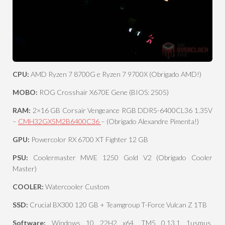
CPU:
AMD Ryzen 7 8700G e Ryzen 7 9700X (Obrigado AMD!)
MOBO:
ROG Crosshair X670E Gene (BIOS: 2505)
RAM:
2×16 GB Corsair Vengeance RGB DDR5-6400CL36 1.35V
–
CMH32GX5M2B6400C36
– (Obrigado Alexandre Pimenta!)
GPU:
Powercolor RX 6700 XT Fighter 12 GB
PSU:
Coolermaster MWE 1250 Gold V2 (Obrigado Cooler
Master)
COOLER:
Watercooler Custom
SSD:
Crucial BX300 120 GB + Teamgroup T-Force Vulcan Z 1TB
Software:
Windows 10 22H2 x64, TM5 0.13.1 1usmus,