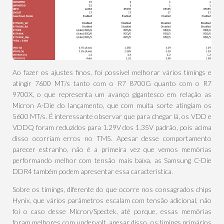
Ao fazer os ajustes finos, foi possível melhorar vários timings e
atingir 7600 MT/s tanto com o R7 8700G quanto com o R7
9700X, o que representa um avanço gigantesco em relação as
Micron A-Die do lançamento, que com muita sorte atingiam os
5600 MT/s. É interessante observar que para chegar lá, os VDD e
VDDQ foram reduzidos para 1.29V dos 1.35V padrão, pois acima
disso ocorriam erros no TM5. Apesar desse comportamento
parecer estranho, não é a primeira vez que vemos memórias
performando melhor com tensão mais baixa, as Samsung C-Die
DDR4 também podem apresentar essa caracteristica.
Sobre os timings, diferente do que ocorre nos consagrados chips
Hynix, que vários parâmetros escalam com tensão adicional, não
foi o caso desse Micron/Spectek, até porque, essas memórias
foram melhores com undervolt, apesar disso, os timings primários