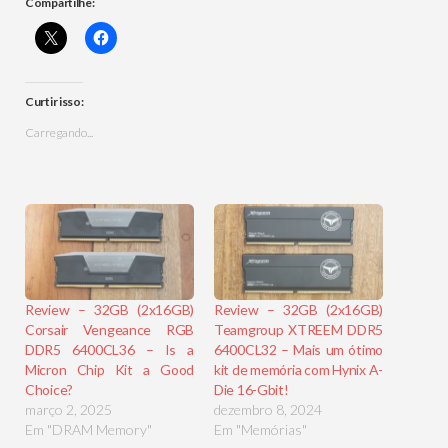
Compartilhe:
Curtir isso:
Carregando...
Review – 32GB (2x16GB)
Review – 32GB (2x16GB)
Corsair Vengeance RGB
Teamgroup XTREEM DDR5
DDR5 6400CL36 – Is a
6400CL32 – Mais um ótimo
Micron Chip Kit a Good
kit de memória com Hynix A-
Choice?
Die 16-Gbit!
março 2, 2025
dezembro 8, 2024
Em "DRAM Memory"
Em "Memórias"