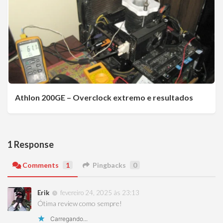
Athlon 200GE – Overclock extremo e resultados
1 Response
Comments
1
Pingbacks
0
Erik
fevereiro 24, 2025 às 23:13
Ótima review como sempre!
Carregando...