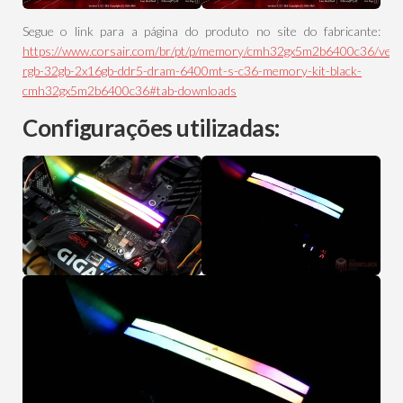
Segue o link para a página do produto no site do fabricante:
https://www.corsair.com/br/pt/p/memory/cmh32gx5m2b6400c36/ven
rgb-32gb-2x16gb-ddr5-dram-6400mt-s-c36-memory-kit-black-
cmh32gx5m2b6400c36#tab-downloads
Configurações utilizadas
: