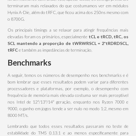
terminaram mais relaxados do que costumamos ver em módulos
Hynix A-Die, além do tRFC, que ficou acima dos 250ns mesmo com
o 8700G.
Os principais timings a se relaxar para atingir frequências mais
elevadas foram os primários, especialmente
tCL e tRCD, tRC, os
SCL mantendo a proporção de tWRWRSCL = 2*tRDRDSCL,
tRFC
e também as impedâncias de terminação.
Benchmarks
A seguir, temos os números de desempenho nos benchmarks e é
bom lembrar que esses resultados podem variar para diferentes
processadores e plataformas, por exemplo, o desempenho com
frequência de memória mais elevada costuma ser mais perceptível
nos Intel de 12ª/13ª/14ª geração, enquanto nos Ryzen 7000 e
9000, o ganho em jogos tende a ser nulo no modo 1:2, mesmo em
8000 MT/s.
Lembrando que todos esses resultados passaram no teste de
estabilidade do TM5 0.13.1 e ao menos especificamente para