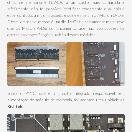
chips de memória e NANDs a um custo mais camarada e
infelizmente, não foi possível identificar exatamente qual chip é
esse, contudo, a maior suspeita é que eles sejam os Micron D-Die.
É bom lembrar que esse é um die 16 Gbit e certamente mais novo
que os Micron A-Die do lançamento, que não são capazes de
operar nas especificações padrão desses módulos.
Sobre o PMIC, que é o circuito integrado responsável pela
alimentação do módulo de memória, foi adotado uma unidade da
Richtek
.