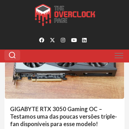
Pular
para
Tagged:
gigabyte rtx3050 gaming oc
o
conteúdo
2
GIGABYTE RTX 3050 Gaming OC –
Testamos uma das poucas versões triple-
fan disponíveis para esse modelo!