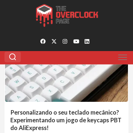
Pular
para
Tagged:
keycap barato
o
conteúdo
2
Personalizando o seu teclado mecânico?
Experimentando um jogo de keycaps PBT
do AliExpress!