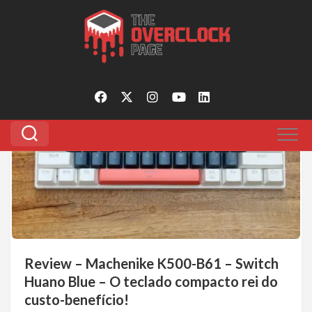
Pular
para
Tagged:
review machenike k600-b61
o
conteúdo
1
Review – Machenike K500-B61 – Switch
Huano Blue – O teclado compacto rei do
custo-benefício!