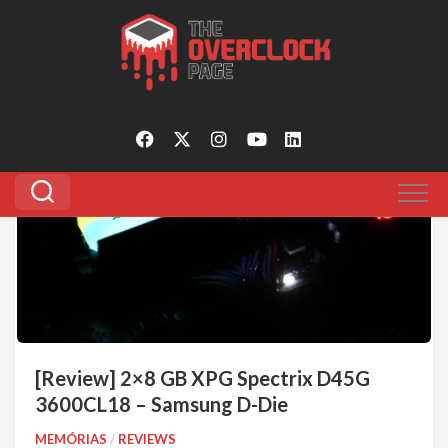
Pular
para
Tagged:
review xpg d45g 3600cl18
o
conteúdo
14
[Review] 2×8 GB XPG Spectrix D45G
3600CL18 – Samsung D-Die
MEMÓRIAS
/
REVIEWS