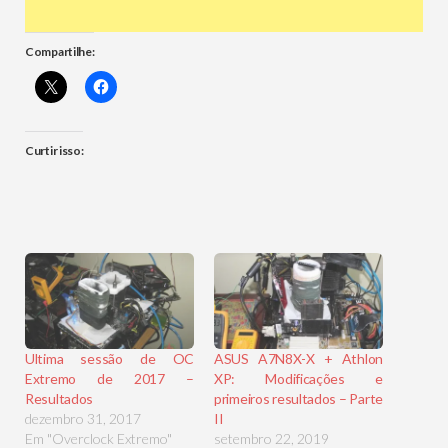
Compartilhe:
Curtir isso:
Ultima sessão de OC
ASUS A7N8X-X + Athlon
Extremo de 2017 –
XP: Modificações e
Resultados
primeiros resultados – Parte
dezembro 31, 2017
II
Em "Overclock Extremo"
setembro 22, 2019