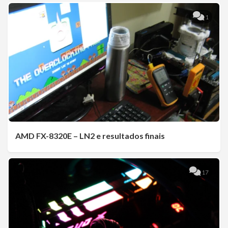
1
AMD FX-8320E – LN2 e resultados finais
17