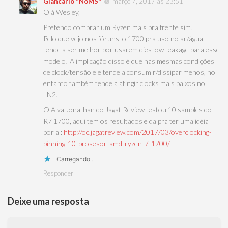
Giancarlo "NoMS"
março 7, 2017 às 23:51
Olá Wesley,
Pretendo comprar um Ryzen mais pra frente sim!
Pelo que vejo nos fóruns, o 1700 pra uso no ar/água
tende a ser melhor por usarem dies low-leakage para esse
modelo! A implicação disso é que nas mesmas condições
de clock/tensão ele tende a consumir/dissipar menos, no
entanto também tende a atingir clocks mais baixos no
LN2.
O Alva Jonathan do Jagat Review testou 10 samples do
R7 1700, aqui tem os resultados e da pra ter uma idéia
por ai:
http://oc.jagatreview.com/2017/03/overclocking-
binning-10-prosesor-amd-ryzen-7-1700/
Carregando...
Responder
Deixe uma resposta