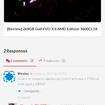
[Review] 2x8GB Geil EVO X II AMD Edition 3600CL18
2 Responses
Comments
2
Pingbacks
0
Wesley
março 6, 2017 às 12:52
ei cara, vc comprou alguma cpu ryzen? acha que a 1700 vai
subir igual a 1800x?
Carregando...
Responder