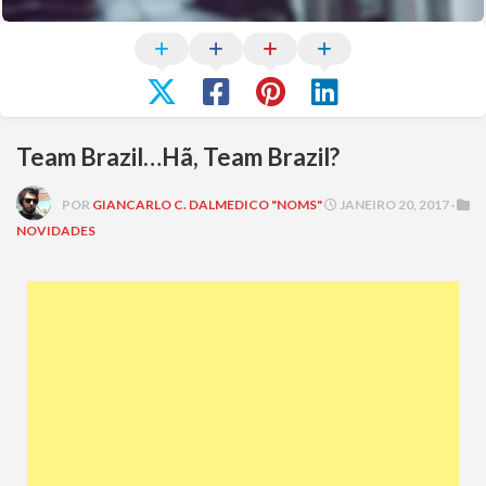
Team Brazil…Hã, Team Brazil?
POR
GIANCARLO C. DALMEDICO "NOMS"
JANEIRO 20, 2017 ·
NOVIDADES