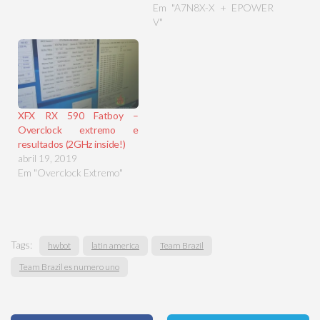
Em "A7N8X-X + EPOWER
V"
XFX RX 590 Fatboy –
Overclock extremo e
resultados (2GHz inside!)
abril 19, 2019
Em "Overclock Extremo"
Tags:
hwbot
latin america
Team Brazil
Team Brazil es numero uno