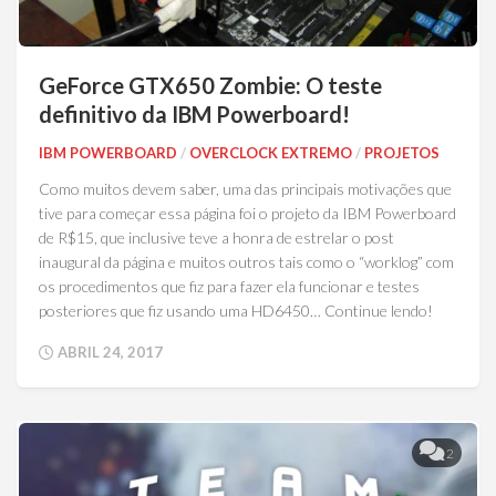
GeForce GTX650 Zombie: O teste
definitivo da IBM Powerboard!
IBM POWERBOARD
/
OVERCLOCK EXTREMO
/
PROJETOS
Como muitos devem saber, uma das principais motivações que
tive para começar essa página foi o projeto da IBM Powerboard
de R$15, que inclusive teve a honra de estrelar o post
inaugural da página e muitos outros tais como o “worklog” com
os procedimentos que fiz para fazer ela funcionar e testes
posteriores que fiz usando uma HD6450… Continue lendo!
ABRIL 24, 2017
2