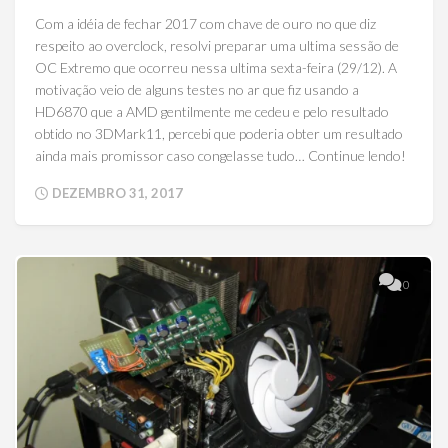
Com a idéia de fechar 2017 com chave de ouro no que diz
respeito ao overclock, resolvi preparar uma ultima sessão de
OC Extremo que ocorreu nessa ultima sexta-feira (29/12). A
motivação veio de alguns testes no ar que fiz usando a
HD6870 que a AMD gentilmente me cedeu e pelo resultado
obtido no 3DMark11, percebi que poderia obter um resultado
ainda mais promissor caso congelasse tudo… Continue lendo!
DEZEMBRO 31, 2017
0