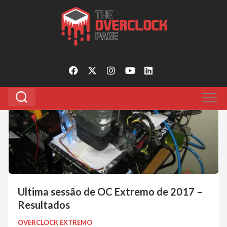
Pular
para
Tagged:
Team Brazil
o
conteúdo
3
Ultima sessão de OC Extremo de 2017 –
Resultados
OVERCLOCK EXTREMO