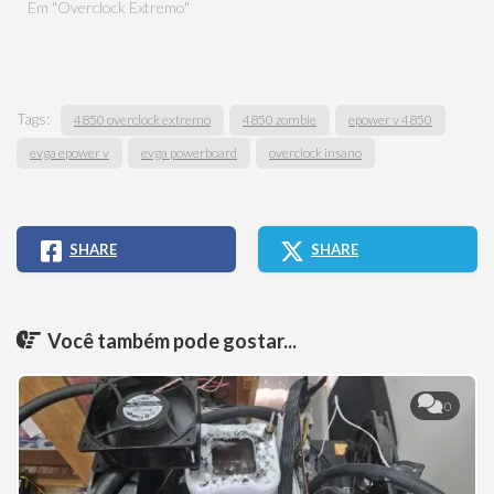
Em "Overclock Extremo"
Tags:
4850 overclock extremo
4850 zombie
epower v 4850
evga epower v
evga powerboard
overclock insano
SHARE
SHARE
Você também pode gostar...
0