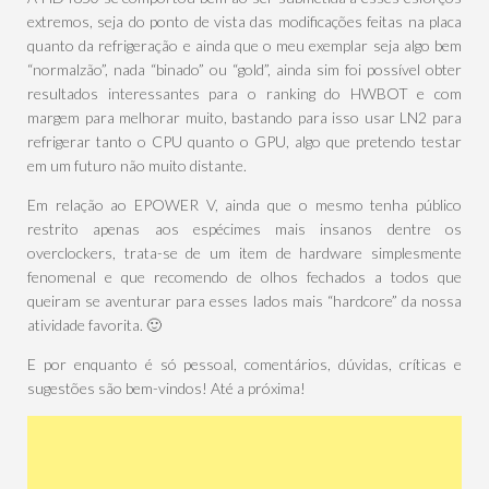
extremos, seja do ponto de vista das modificações feitas na placa
quanto da refrigeração e ainda que o meu exemplar seja algo bem
“normalzão”, nada “binado” ou “gold”, ainda sim foi possível obter
resultados interessantes para o ranking do HWBOT e com
margem para melhorar muito, bastando para isso usar LN2 para
refrigerar tanto o CPU quanto o GPU, algo que pretendo testar
em um futuro não muito distante.
Em relação ao EPOWER V, ainda que o mesmo tenha público
restrito apenas aos espécimes mais insanos dentre os
overclockers, trata-se de um item de hardware simplesmente
fenomenal e que recomendo de olhos fechados a todos que
queiram se aventurar para esses lados mais “hardcore” da nossa
atividade favorita. 🙂
E por enquanto é só pessoal, comentários, dúvidas, críticas e
sugestões são bem-vindos! Até a próxima!