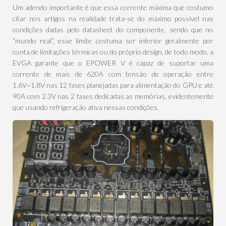
Um adendo importante é que essa corrente máxima que costumo
citar nos artigos na realidade trata-se do máximo possível nas
condições dadas pelo datasheet do componente, sendo que no
“mundo real”, esse limite costuma ser inferior geralmente por
conta de limitações térmicas ou do próprio design, de todo modo, a
EVGA garante que o EPOWER V é capaz de suportar uma
corrente de mais de 620A com tensão de operação entre
1.6V~1.8V nas 12 fases planejadas para alimentação do GPU e até
90A com 2.3V nas 2 fases dedicadas as memórias, evidentemente
que usando refrigeração ativa nessas condições.