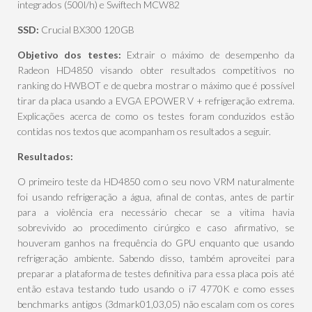
integrados (500l/h) e Swiftech MCW82
SSD:
Crucial BX300 120GB
Objetivo dos testes:
Extrair o máximo de desempenho da
Radeon HD4850 visando obter resultados competitivos no
ranking do HWBOT e de quebra mostrar o máximo que é possível
tirar da placa usando a EVGA EPOWER V + refrigeração extrema.
Explicações acerca de como os testes foram conduzidos estão
contidas nos textos que acompanham os resultados a seguir.
Resultados:
O primeiro teste da HD4850 com o seu novo VRM naturalmente
foi usando refrigeração a água, afinal de contas, antes de partir
para a violência era necessário checar se a vitima havia
sobrevivido ao procedimento cirúrgico e caso afirmativo, se
houveram ganhos na frequência do GPU enquanto que usando
refrigeração ambiente. Sabendo disso, também aproveitei para
preparar a plataforma de testes definitiva para essa placa pois até
então estava testando tudo usando o i7 4770K e como esses
benchmarks antigos (3dmark01,03,05) não escalam com os cores