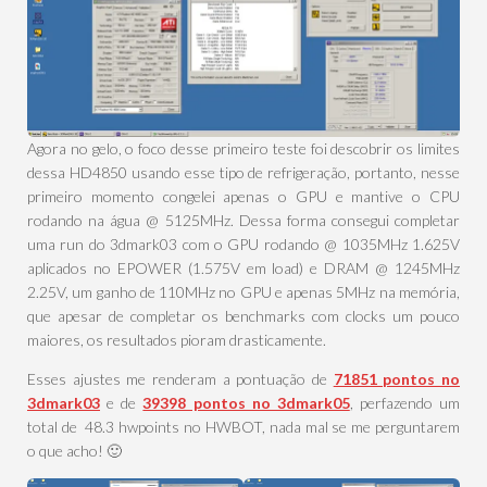
Agora no gelo, o foco desse primeiro teste foi descobrir os limites
dessa HD4850 usando esse tipo de refrigeração, portanto, nesse
primeiro momento congelei apenas o GPU e mantive o CPU
rodando na água @ 5125MHz. Dessa forma consegui completar
uma run do 3dmark03 com o GPU rodando @ 1035MHz 1.625V
aplicados no EPOWER (1.575V em load) e DRAM @ 1245MHz
2.25V, um ganho de 110MHz no GPU e apenas 5MHz na memória,
que apesar de completar os benchmarks com clocks um pouco
maiores, os resultados pioram drasticamente.
Esses ajustes me renderam a pontuação de
71851 pontos no
3dmark03
e de
39398 pontos no 3dmark05
, perfazendo um
total de 48.3 hwpoints no HWBOT, nada mal se me perguntarem
o que acho! 🙂