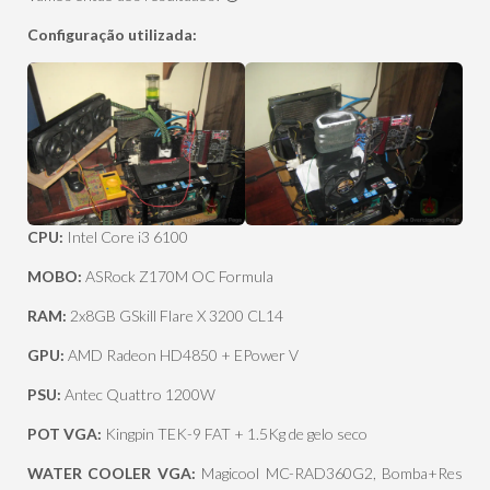
Configuração utilizada:
CPU:
Intel Core i3 6100
MOBO:
ASRock Z170M OC Formula
RAM:
2x8GB GSkill Flare X 3200 CL14
GPU:
AMD Radeon HD4850 + EPower V
PSU:
Antec Quattro 1200W
POT VGA:
Kingpin TEK-9 FAT + 1.5Kg de gelo seco
WATER COOLER VGA:
Magicool MC-RAD360G2, Bomba+Res