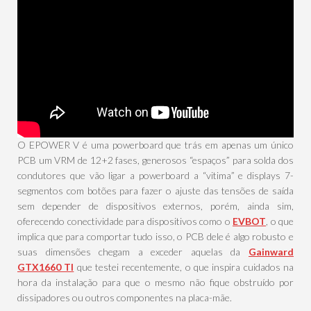
O EPOWER V é uma powerboard que trás em apenas um único
PCB um VRM de 12+2 fases, generosos “espaços” para solda dos
condutores que vão ligar a powerboard a “vitima” e displays 7-
segmentos com botões para fazer o ajuste das tensões de saída
sem depender de dispositivos externos, porém, ainda sim,
oferecendo conectividade para dispositivos como o
EVBOT
, o que
implica que para comportar tudo isso, o PCB dele é algo robusto e
suas dimensões chegam a exceder aquelas da
Gainward
GTX1660 TI
que testei recentemente, o que inspira cuidados na
hora da instalação para que o mesmo não fique obstruído por
dissipadores ou outros componentes na placa-mãe.