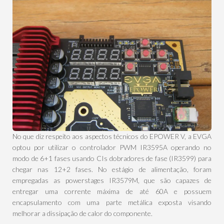
No que diz respeito aos aspectos técnicos do EPOWER V, a EVGA
optou por utilizar o controlador PWM IR3595A operando no
modo de 6+1 fases usando CIs dobradores de fase (IR3599) para
chegar nas 12+2 fases. No estágio de alimentação, foram
empregadas as powerstages IR3579M, que são capazes de
entregar uma corrente máxima de até 60A e possuem
encapsulamento com uma parte metálica exposta visando
melhorar a dissipação de calor do componente.