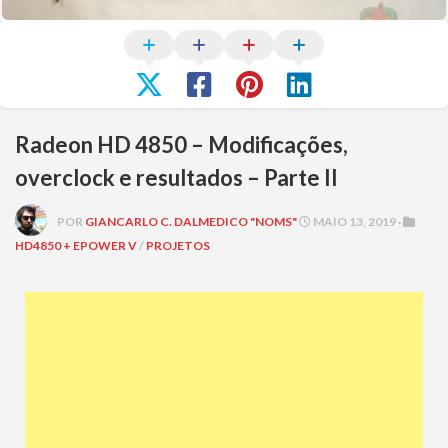
Radeon HD 4850 – Modificações,
overclock e resultados – Parte II
POR
GIANCARLO C. DALMEDICO "NOMS"
MAIO 13, 2019 ·
HD4850 + EPOWER V
/
PROJETOS