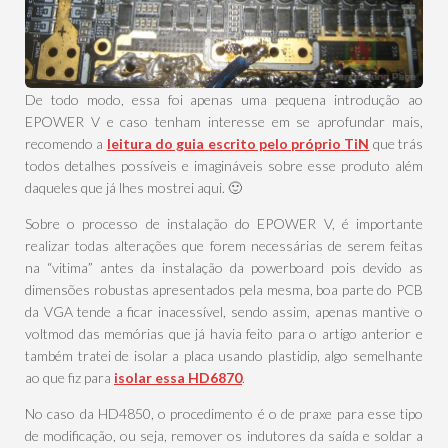
De todo modo, essa foi apenas uma pequena introdução ao
EPOWER V e caso tenham interesse em se aprofundar mais,
recomendo a
leitura do guia escrito pelo próprio TiN
que trás
todos detalhes possíveis e imagináveis sobre esse produto além
daqueles que já lhes mostrei aqui. 🙂
Sobre o processo de instalação do EPOWER V, é importante
realizar todas alterações que forem necessárias de serem feitas
na “vitima” antes da instalação da powerboard pois devido as
dimensões robustas apresentados pela mesma, boa parte do PCB
da VGA tende a ficar inacessível, sendo assim, apenas mantive o
voltmod das memórias que já havia feito para o artigo anterior e
também tratei de isolar a placa usando plastidip, algo semelhante
ao que fiz para
isolar essa HD6870
.
No caso da HD4850, o procedimento é o de praxe para esse tipo
de modificação, ou seja, remover os indutores da saída e soldar a