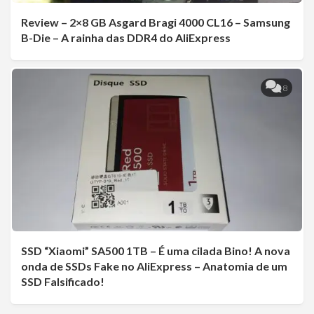
Review – 2×8 GB Asgard Bragi 4000 CL16 – Samsung
B-Die – A rainha das DDR4 do AliExpress
8
SSD “Xiaomi” SA500 1TB – É uma cilada Bino! A nova
onda de SSDs Fake no AliExpress – Anatomia de um
SSD Falsificado!