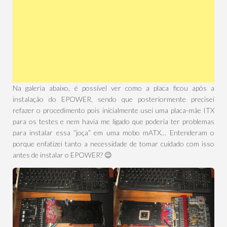
Na galeria abaixo, é possível ver como a placa ficou após a
instalação do EPOWER, sendo que posteriormente precisei
refazer o procedimento pois inicialmente usei uma placa-mãe ITX
para os testes e nem havia me ligado que poderia ter problemas
para instalar essa “joça” em uma mobo mATX… Entenderam o
porque enfatizei tanto a necessidade de tomar cuidado com isso
antes de instalar o EPOWER? 😉