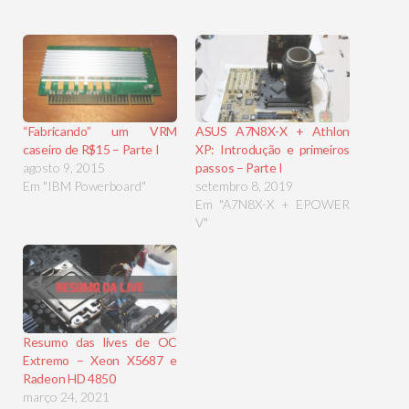
“Fabricando” um VRM
ASUS A7N8X-X + Athlon
caseiro de R$15 – Parte I
XP: Introdução e primeiros
agosto 9, 2015
passos – Parte I
Em "IBM Powerboard"
setembro 8, 2019
Em "A7N8X-X + EPOWER
V"
Resumo das lives de OC
Extremo – Xeon X5687 e
Radeon HD 4850
março 24, 2021