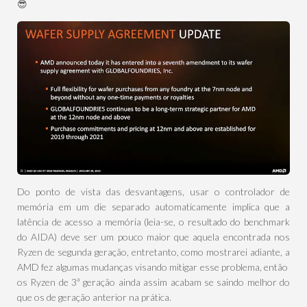
😎
Do ponto de vista das desvantagens, usar o controlador de
memória em um die separado automaticamente implica que a
latência de acesso a memória (leia-se, o resultado do benchmark
do AIDA) deve ser um pouco maior que aquela encontrada nos
Ryzen de segunda geração, entretanto, como mostrarei adiante, a
AMD fez algumas mudanças visando mitigar esse problema, então
os Ryzen de 3ª geração ainda assim acabam se saindo melhor do
que os de geração anterior na prática.