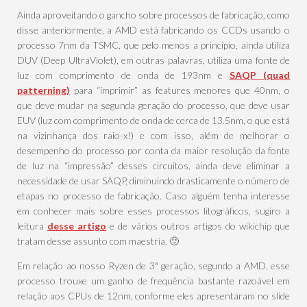
Ainda aproveitando o gancho sobre processos de fabricação, como
disse anteriormente, a AMD está fabricando os CCDs usando o
processo 7nm da TSMC, que pelo menos a princípio, ainda utiliza
DUV (Deep UltraViolet), em outras palavras, utiliza uma fonte de
luz com comprimento de onda de 193nm e
SAQP (quad
patterning)
para “imprimir” as features menores que 40nm, o
que deve mudar na segunda geração do processo, que deve usar
EUV (luz com comprimento de onda de cerca de 13.5nm, o que está
na vizinhança dos raio-x!) e com isso, além de melhorar o
desempenho do processo por conta da maior resolução da fonte
de luz na “impressão” desses circuitos, ainda deve eliminar a
necessidade de usar SAQP, diminuindo drasticamente o número de
etapas no processo de fabricação. Caso alguém tenha interesse
em conhecer mais sobre esses processos litográficos, sugiro a
leitura
desse artigo
e de vários outros artigos do wikichip que
tratam desse assunto com maestria. 🙂
Em relação ao nosso Ryzen de 3ª geração, segundo a AMD, esse
processo trouxe um ganho de frequência bastante razoável em
relação aos CPUs de 12nm, conforme eles apresentaram no slide