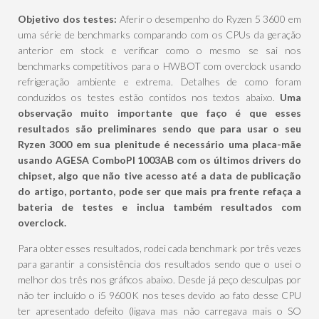
Objetivo dos testes:
Aferir o desempenho do Ryzen 5 3600 em
uma série de benchmarks comparando com os CPUs da geração
anterior em stock e verificar como o mesmo se sai nos
benchmarks competitivos para o HWBOT com overclock usando
refrigeração ambiente e extrema. Detalhes de como foram
conduzidos os testes estão contidos nos textos abaixo.
Uma
observação muito importante que faço é que esses
resultados são preliminares sendo que para usar o seu
Ryzen 3000 em sua plenitude é necessário uma placa-mãe
usando AGESA ComboPI 1003AB com os últimos drivers do
chipset, algo que não tive acesso até a data de publicação
do artigo, portanto, pode ser que mais pra frente refaça a
bateria de testes e inclua também resultados com
overclock.
Para obter esses resultados, rodei cada benchmark por três vezes
para garantir a consistência dos resultados sendo que o usei o
melhor dos três nos gráficos abaixo. Desde já peço desculpas por
não ter incluído o i5 9600K nos teses devido ao fato desse CPU
ter apresentado defeito (ligava mas não carregava mais o SO