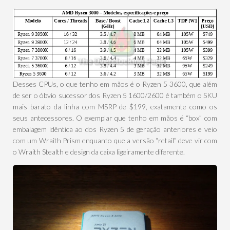
Desses CPUs, o que tenho em mãos é o Ryzen 5 3600, que além
de ser o óbvio sucessor dos Ryzen 5 1600/2600 é também o SKU
mais barato da linha com MSRP de $199, exatamente como os
seus antecessores. O exemplar que tenho em mãos é “box” com
embalagem idêntica ao dos Ryzen 5 de geração anteriores e veio
com um Wraith Prism enquanto que a versão “retail” deve vir com
o Wraith Stealth e design da caixa ligeiramente diferente.