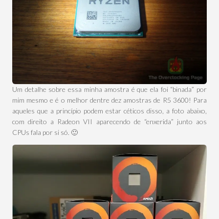
Um detalhe sobre essa minha amostra é que ela foi “binada” por
mim mesmo e é o melhor dentre dez amostras de R5 3600! Para
aqueles que a princípio podem estar céticos disso, a foto abaixo,
com direito a Radeon VII aparecendo de “enxerida” junto aos
CPUs fala por si só. 🙂