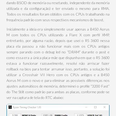
dando BSOD de memória ou resetando, independente da memória
utilizada e da configuração) e ter enviado o mesmo para RMA.
Todos os resultados foram obtidos com os CPUs trabalhando na
frequência padrão com seus respectivos mecanismos de boost.
Inicialmente a ideia era simplesmente usar apenas a B450 Aorus
M com todos os CPUs utilizando a Flare X com perfil XMP,
entretanto, por alguma razão, depois que usei o R5 3600 nessa
placa ela passou a não funcionar mais com os CPUs antigos
sempre parando com o debug led no “DRAM” durante o post e
como essa era a única placa-mãe que dispunha em que o R5 3600
estava a funcionar razoavelmente, resolvi não arriscar fazer
rollback na bios para tentar arrumar isso, portanto, a solução foi
utilizar a Crosshair VII Hero com os CPUs antigos e a B450
Aorus M com o novo e para eliminar as possíveis diferenças nos
ajustes automáticos de memória, determinei o profile “3200 Fast”
do The Stilt como padrão para ambas as placas, conforme pode-se
ver na captura de tela do RTC abaixo: