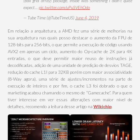
(ball grid array) package. inside was something i didn't quite
expect…
pic.twitter.com/uPuSVEhOdo
— Tube Time (@TubeTimeUS)
June 4, 2019
Em relação a arquitetura, a AMD fez uma série de melhorias na
sua arquitetura nas quais posso destacar o aumento da FPU de
128-bits para 256-bits, o que permite a execução de código usando
AVX2 em apenas um ciclo, aumento do Op-cache de 2K para 4K
entradas, o que deve permitir maior reuso de instruções já
decodificadas, adição de uma unidade de predição de desvios TAGE,
redução do cache L1I para 32KB porém com maior associatividade
(8-Way agora), uma série de ajustes/incrementos na parte de
execução de inteiros e por fim, o cache L3 foi dobrado o que o
marketing acabou chamando o mesmo de “Gamecache”. Para quem
tiver interesse em ver essas alterações com maior nível de
detalhes, recomendo a leitura desse artigo na
Wikichip
.