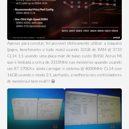
Apenas para constar, foi possível efetivamente utilizar a máquina
(jogos, benchmarks e tudo mais) usando 32GB de RAM @ 3733
CL14 1:1 usando uma placa-mãe de baixo custo (B450 Aorus M)
que é limitada a cerca de 3333MHz nas memórias quando usando
um R7 2700X e ainda carregar o sistema @ 4000MHz CL14 com
16GB usando o modo 2:1, portanto, a melhoria nos controladores
de memória é bem real!!! 😀