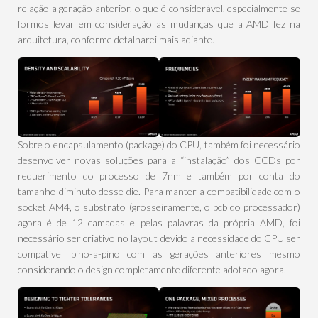
relação a geração anterior, o que é considerável, especialmente se
formos levar em consideração as mudanças que a AMD fez na
arquitetura, conforme detalharei mais adiante.
Sobre o encapsulamento (package) do CPU, também foi necessário
desenvolver novas soluções para a “instalação” dos CCDs por
requerimento do processo de 7nm e também por conta do
tamanho diminuto desse die. Para manter a compatibilidade com o
socket AM4, o substrato (grosseiramente, o pcb do processador)
agora é de 12 camadas e pelas palavras da própria AMD, foi
necessário ser criativo no layout devido a necessidade do CPU ser
compatível pino-a-pino com as gerações anteriores mesmo
considerando o design completamente diferente adotado agora.