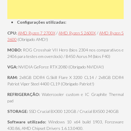
Configurações utilizadas:
CPU:
AMD Ryzen 7 2700X
/
AMD Ryzen 5 2600X
/
AMD Ryzen 5
3600
(Obrigado AMD!)
MOBO:
ROG Crosshair VII Hero (bios 2304 nos comparativos e
2406 para testes em overclock) / B450 Aorus M (bios F40)
VGA:
NVIDIA GeForce RTX 2080 (Obrigado NVIDIA!)
RAM:
2x8GB DDR4 G.Skill Flare X 3200 CL14 / 2x8GB DDR4
Patriot Viper Steel 4400 CL19 (Obrigado Patriot!)
REFRIGERAÇÃO:
Watercooler custom e IC Graphite Thermal
pad
STORAGE:
SSD Crucial BX300 120GB / Crucial BX500 240GB
Software utilizado:
Windows 10 x64 build 1903, Forceware
430.86, AMD Chipset Drivers
1.6.13.0400
.