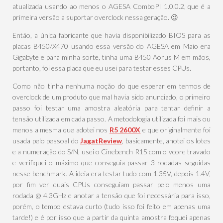
atualizada usando ao menos o AGESA ComboPI 1.0.0.2, que é a
primeira versão a suportar overclock nessa geração. 😉
Então, a única fabricante que havia disponibilizado BIOS para as
placas B450/X470 usando essa versão do AGESA em Maio era
Gigabyte e para minha sorte, tinha uma B450 Aorus M em mãos,
portanto, foi essa placa que eu usei para testar esses CPUs.
Como não tinha nenhuma noção do que esperar em termos de
overclock de um produto que mal havia sido anunciado, o primeiro
passo foi testar uma amostra aleatória para tentar definir a
tensão utilizada em cada passo. A metodologia utilizada foi mais ou
menos a mesma que adotei nos
R5 2600X
e que originalmente foi
usada pelo pessoal do
JagatReview
, basicamente, anotei os lotes
e a numeração do S/N, usei o Cinebench R15 com o vcore travado
e verifiquei o máximo que conseguia passar 3 rodadas seguidas
nesse benchmark. A ideia era testar tudo com 1.35V, depois 1.4V,
por fim ver quais CPUs conseguiam passar pelo menos uma
rodada @ 4.3GHz e anotar a tensão que foi necessária para isso,
porém, o tempo estava curto (tudo isso foi feito em apenas uma
tarde!) e é por isso que a partir da quinta amostra foquei apenas