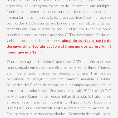
especifico, as vantagens foram muito maiores e em múltiplas
frentes, por exemplo, sabendo que nem todo circuito escala da
mesma forma com a redução do processo litográfico, manteve-se
dentro dos CCDs apenas aquilo que era mais relevante de ser
fabricado em 7nm, o resto foi pro “IO Die” em 12nm e o óbvio
beneficio disso é na menor área dos CCDs com consequência dos
yields maiores e custos menores,
afinal de contas, o custo de
desenvolvimento, fabricação e até mesmo dos wafers 7nm é
maior que nos 12nm.
Outras vantagens também é que esse CCD também pode ser
reaproveitado em outros projetos como o Rome (Epyc 7nm) ou
até mesmo pela divisão semi-custom, o que trás grande
flexibilidade de design e por fim também mantém a Global
Foundries “feliz”, afinal de contas, as duas empresas possuem um
acordo para produção em 12nm pelo menos até 2021 e o “IO Die”
do Matisse e Rome mantém essas linhas de produção trabalhando
a pleno vapor, isso sem contar o chipset X570 (codenome
“Premium”), que basicamente trata-se exatamente do mesmo “IO
Die” porém com partes desabilitadas… Economia de escala, baby!