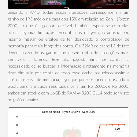
Segundo a AMD, todas essas alterações correspondem a um
ganho de IPC médio na casa dos 15% em relação ao Zen+ (Ryzen
2000), o que é algo considerável, também espera-se com elas
atacar algumas limitações encontradas na geração anterior ou
mesmo mitigar os efeitos de ter deslocado o controlador de
memória para mais longe dos cores. Os 32MB de cache L3 de fato
devem trazer bons ganhos no desempenho de aplicações mais
sensíveis a latência (exemplo: jogos), afinal de contas, a
necessidade de se buscar a informação diretamente na memória
deve diminuir por conta de todo esse cache reduzindo assim a
latência efetiva de memória, algo que pode ser medido usando o
SiSoft Sandra e cujos resultados para um R5 2600X e R5 3600,
ambos em stock e com 16GB de RAM @ 3200 CL14 pode ser visto
no gráfico abaixo.