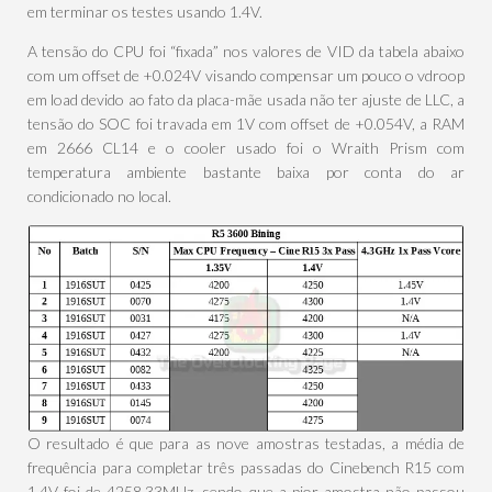
em terminar os testes usando 1.4V.
A tensão do CPU foi “fixada” nos valores de VID da tabela abaixo
com um offset de +0.024V visando compensar um pouco o vdroop
em load devido ao fato da placa-mãe usada não ter ajuste de LLC, a
tensão do SOC foi travada em 1V com offset de +0.054V, a RAM
em 2666 CL14 e o cooler usado foi o Wraith Prism com
temperatura ambiente bastante baixa por conta do ar
condicionado no local.
O resultado é que para as nove amostras testadas, a média de
frequência para completar três passadas do Cinebench R15 com
1.4V foi de 4258.33MHz, sendo que a pior amostra não passou