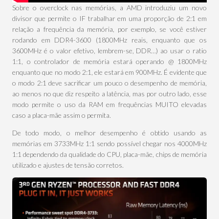
Sobre o overclock nas memórias, a AMD introduziu um novo
divisor que permite o IF trabalhar em uma proporção de 2:1 em
relação a frequência da memória, por exemplo, se você estiver
rodando em DDR4-3600 (1800MHz reais, enquanto que os
3600MHz é o valor efetivo, lembrem-se, DDR…) ao usar o ratio
1:1, o controlador de memória estará operando @ 1800MHz
enquanto que no modo 2:1, ele estará em 900MHz. É evidente que
o modo 2:1 deve sacrificar um pouco o desempenho de memória,
ao menos no que diz respeito a latência, mas por outro lado, esse
modo permite o uso da RAM em frequências MUITO elevadas
caso a placa-mãe assim o permita.
De todo modo, o melhor desempenho é obtido usando as
memórias em 3733MHz 1:1 sendo possível chegar nos 4000MHz
1:1 dependendo da qualidade do CPU, placa-mãe, chips de memória
utilizado e ajustes de tensão corretos.