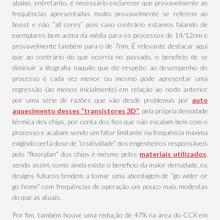
abaixo, entretanto, é necessário esclarecer que provavelmente as
frequências apresentadas muito provavelmente se referem ao
boost e não “all cores” pois caso contrário estamos falando de
exemplares bem acima da média para os processos de 14/12nm e
provavelmente também para o de 7nm. É relevante destacar aqui
que ao contrário do que ocorria no passado, o beneficio de se
diminuir a litografia naquilo que diz respeito ao desempenho do
processo é cada vez menor ou mesmo pode apresentar uma
regressão (ao menos inicialmente) em relação ao nodo anterior
por uma série de razões que vão desde problemas por
auto
aquecimento desses “transistores 3D”
, pela própria densidade
térmica dos chips, por conta dos fios que não escalam bem com o
processo e acabam sendo um fator limitante na frequência máxima
exigindo certa dose de “criatividade” dos engenheiros responsáveis
pelo “floorplan” dos chips e mesmo pelos
materiais utilizados
,
sendo assim, como ainda existe o beneficio da maior densidade, os
designs futuros tendem a tomar uma abordagem de “go wider or
go home” com frequências de operação um pouco mais modestas
do que as atuais.
Por fim, também houve uma redução de 47% na área do CCX em