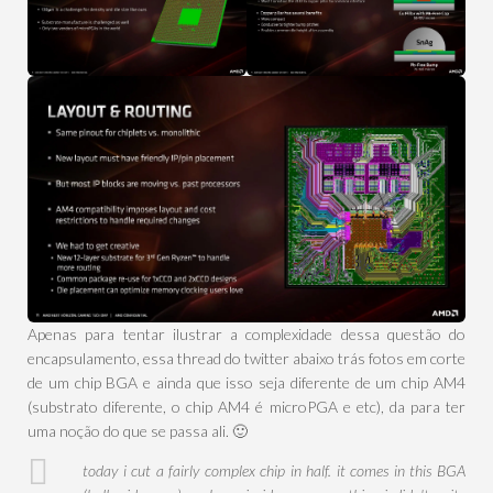
Apenas para tentar ilustrar a complexidade dessa questão do
encapsulamento, essa thread do twitter abaixo trás fotos em corte
de um chip BGA e ainda que isso seja diferente de um chip AM4
(substrato diferente, o chip AM4 é microPGA e etc), da para ter
uma noção do que se passa ali. 🙂
today i cut a fairly complex chip in half. it comes in this BGA