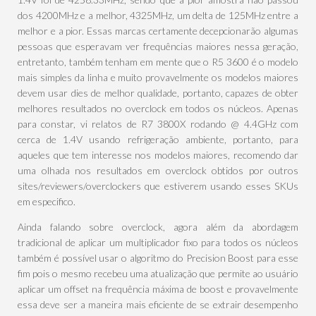
dos 4200MHz e a melhor, 4325MHz, um delta de 125MHz entre a
melhor e a pior. Essas marcas certamente decepcionarão algumas
pessoas que esperavam ver frequências maiores nessa geração,
entretanto, também tenham em mente que o R5 3600 é o modelo
mais simples da linha e muito provavelmente os modelos maiores
devem usar dies de melhor qualidade, portanto, capazes de obter
melhores resultados no overclock em todos os núcleos. Apenas
para constar, vi relatos de R7 3800X rodando @ 4.4GHz com
cerca de 1.4V usando refrigeração ambiente, portanto, para
aqueles que tem interesse nos modelos maiores, recomendo dar
uma olhada nos resultados em overclock obtidos por outros
sites/reviewers/overclockers que estiverem usando esses SKUs
em especifico.
Ainda falando sobre overclock, agora além da abordagem
tradicional de aplicar um multiplicador fixo para todos os núcleos
também é possível usar o algoritmo do Precision Boost para esse
fim pois o mesmo recebeu uma atualização que permite ao usuário
aplicar um offset na frequência máxima de boost e provavelmente
essa deve ser a maneira mais eficiente de se extrair desempenho