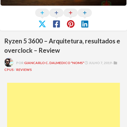
Ryzen 5 3600 – Arquitetura, resultados e
overclock – Review
POR
GIANCARLO C. DALMEDICO "NOMS"
JULHO 7, 2019 ·
CPUS
/
REVIEWS