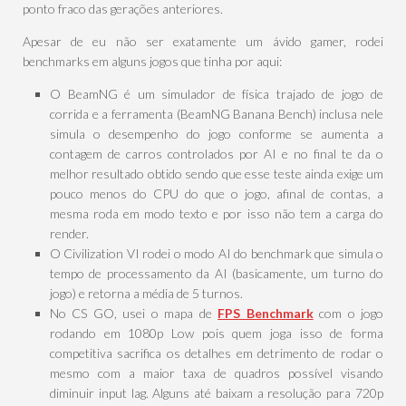
ponto fraco das gerações anteriores.
Apesar de eu não ser exatamente um ávido gamer, rodei
benchmarks em alguns jogos que tinha por aqui:
O BeamNG é um simulador de física trajado de jogo de
corrida e a ferramenta (BeamNG Banana Bench) inclusa nele
simula o desempenho do jogo conforme se aumenta a
contagem de carros controlados por AI e no final te da o
melhor resultado obtido sendo que esse teste ainda exige um
pouco menos do CPU do que o jogo, afinal de contas, a
mesma roda em modo texto e por isso não tem a carga do
render.
O Civilization VI rodei o modo AI do benchmark que simula o
tempo de processamento da AI (basicamente, um turno do
jogo) e retorna a média de 5 turnos.
No CS GO, usei o mapa de
FPS Benchmark
com o jogo
rodando em 1080p Low pois quem joga isso de forma
competitiva sacrifica os detalhes em detrimento de rodar o
mesmo com a maior taxa de quadros possível visando
diminuir input lag. Alguns até baixam a resolução para 720p