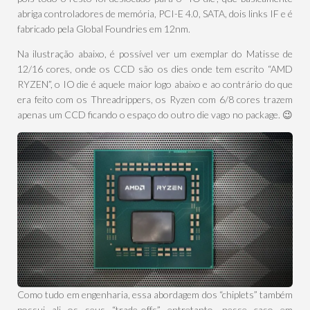
abriga controladores de memória, PCI-E 4.0, SATA, dois links IF e é
fabricado pela Global Foundries em 12nm.
Na ilustração abaixo, é possível ver um exemplar do Matisse de
12/16 cores, onde os CCD são os dies onde tem escrito “AMD
RYZEN”, o IO die é aquele maior logo abaixo e ao contrário do que
era feito com os Threadrippers, os Ryzen com 6/8 cores trazem
apenas um CCD ficando o espaço do outro die vago no package. 😉
Como tudo em engenharia, essa abordagem dos “chiplets” também
possui ali os seus “trade-offs”, entretanto, nesse caso em