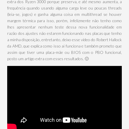
extra dos Ryzen 3000 porque preserva, e até mesmo aumenta, a
frequência quando usando alguma carga leve ou poucas threads
(leia-se, jogos) e ganha alguma coisa em multithread se houver
margem térmica para isso, porém, infelizmente não tenho como
lhes apresentar nenhum teste dessa nova funcionalidade em
razão dos ajustes não estarem funcionando nas placas que tenho
a minha disposição, entretanto, deixo esse vídeo do Robert Hallock
da AMD, que explica como isso ai funciona e também prometo que
assim que tiver uma placa-mãe ou BIOS com o PBO funcional,
posto um artigo extra com esses resultados. 🙂