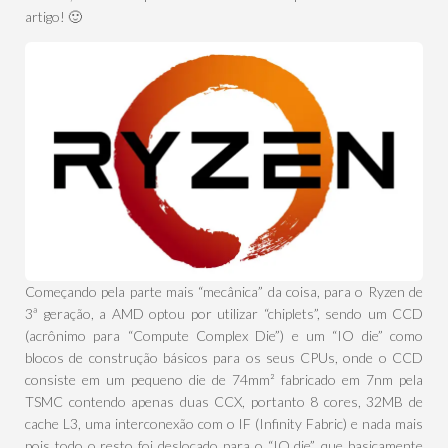
artigo! 🙂
Começando pela parte mais “mecânica” da coisa, para o Ryzen de
3ª geração, a AMD optou por utilizar “chiplets”, sendo um CCD
(acrônimo para “Compute Complex Die”) e um “IO die” como
blocos de construção básicos para os seus CPUs, onde o CCD
consiste em um pequeno die de 74mm² fabricado em 7nm pela
TSMC contendo apenas duas CCX, portanto 8 cores, 32MB de
cache L3, uma interconexão com o IF (Infinity Fabric) e nada mais
pois todo o resto foi deslocado para o “IO die”, que basicamente