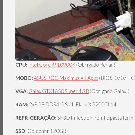
CPU:
Intel Core i9 10900K
(Obrigado Renan!)
MOBO:
ASUS ROG Maximus XII Apex
(BIOS: 0707 – O
VGA:
Galax GTX1650 Super 4GB
(Obrigado Galax!)
RAM:
2x8GB DDR4 G.Skill Flare X 3200CL14
REFRIGERAÇÃO:
SF3D Inflection Point e pasta térmi
SSD:
Goldenfir 120GB