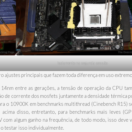
Isolamento na segunda sessão
ro ajustes principais que fazem toda diferença em uso extremo
14nm entre as gerações, a tensão de operação da CPU tam
ção de corrente dos mosfets juntamente a densidade térmica p
para o 10900K em benchmarks multithread (Cinebench R15) s
e acima disso, entretanto, para benchmarks mais leves (G
75V com algum ganho na frequência, de todo modo, isso deve v
o testar isso individualmente.