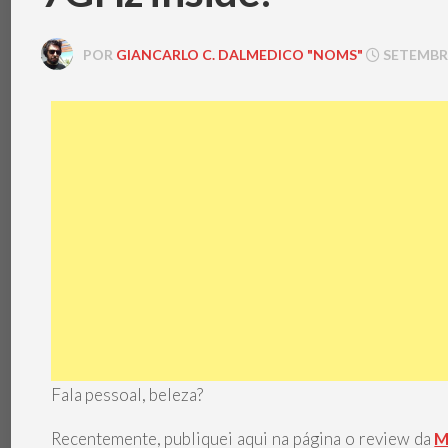
POR
GIANCARLO C. DALMEDICO "NOMS"
SETEMBRO
Fala pessoal, beleza?
Recentemente, publiquei aqui na página o review da
M