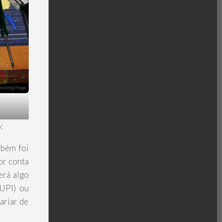
:
bém foi
or conta
erá algo
PUPI) ou
ariar de