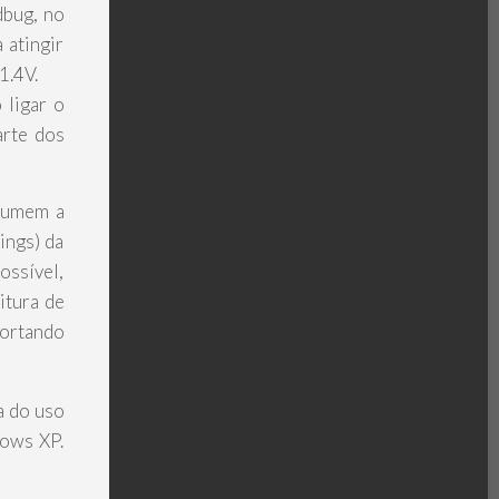
dbug, no
atingir
1.4V.
 ligar o
arte dos
esumem a
ings) da
ossível,
itura de
portando
a do uso
dows XP.