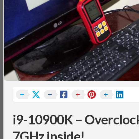
TÉRMICA
V
MEMÓRIAS
IBM
POWERBOARD
NOTEBOOKS
TEC
(PELTIER)
PERIFÉRICOS
PLACAS-
MÃE
SISTEMAS
DE
REFRIGERAÇÃO
SSDS
E
ARMAZENAMENTO
VGAS
i9-10900K – Overclock
7GHz inside!