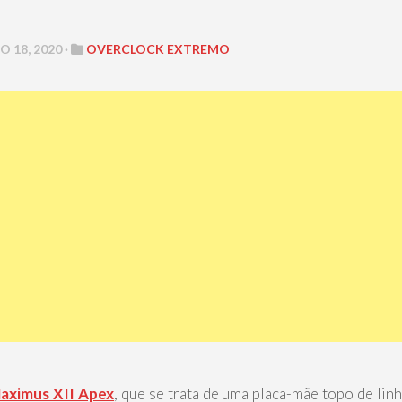
 18, 2020 ·
OVERCLOCK EXTREMO
aximus XII Apex
, que se trata de uma placa-mãe topo de linh