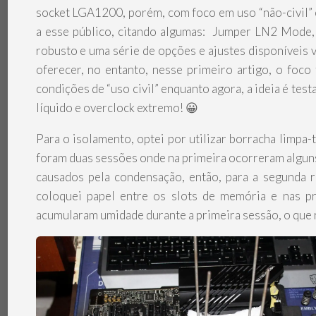
socket LGA1200, porém, com foco em uso “não-civil” 
a esse público, citando algumas: Jumper LN2 Mode
robusto e uma série de opções e ajustes disponíveis v
oferecer, no entanto, nesse primeiro artigo, o foco
condições de “uso civil” enquanto agora, a ideia é test
líquido e overclock extremo! 😀
Para o isolamento, optei por utilizar borracha limpa-t
foram duas sessões onde na primeira ocorreram algun
causados pela condensação, então, para a segunda r
coloquei papel entre os slots de memória e nas p
acumularam umidade durante a primeira sessão, o que 