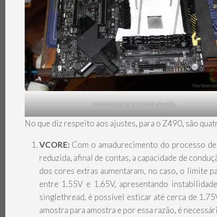
Isolamento na primeira sessão
No que diz respeito aos ajustes, para o Z490, são quat
VCORE:
Com o amadurecimento do processo de 
reduzida, afinal de contas, a capacidade de condu
dos cores extras aumentaram, no caso, o limite 
entre 1.55V e 1.65V, apresentando instabilidad
singlethread, é possível esticar até cerca de 1.
amostra para amostra e por essa razão, é necessári