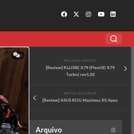
0
PRÓXIMO ARTIGO
[Review] KLLISRE X79 (PlexHD X79
Turbo) rev1.03
ARTIGO ANTERIOR
[Review] ASUS ROG Maximus XII Apex
Arquivo