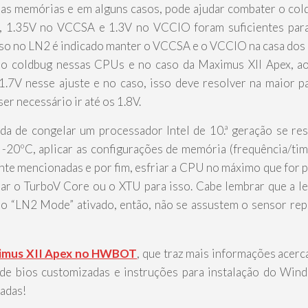
as memórias e em alguns casos, pode ajudar combater o col
 1.35V no VCCSA e 1.3V no VCCIO foram suficientes para 
 no LN2 é indicado manter o VCCSA e o VCCIO na casa dos 
r o coldbug nessas CPUs e no caso da Maximus XII Apex, ao
.7V nesse ajuste e no caso, isso deve resolver na maior p
r necessário ir até os 1.8V.
ada de congelar um processador Intel de 10.ª geração se r
 -20ºC, aplicar as configurações de memória (frequência/tim
te mencionadas e por fim, esfriar a CPU no máximo que for p
sar o TurboV Core ou o XTU para isso. Cabe lembrar que a le
o “LN2 Mode” ativado, então, não se assustem o sensor re
ximus XII Apex no HWBOT
, que traz mais informações acerc
 de bios customizadas e instruções para instalação do Win
zadas!