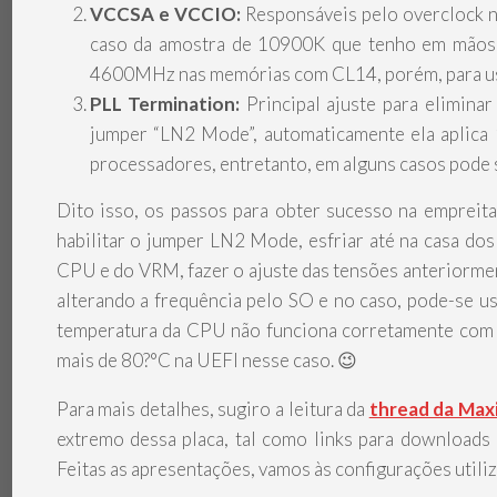
VCCSA e VCCIO:
Responsáveis pelo overclock n
caso da amostra de 10900K que tenho em mãos,
4600MHz nas memórias com CL14, porém, para uso
PLL Termination:
Principal ajuste para elimina
jumper “LN2 Mode”, automaticamente ela aplica 1
processadores, entretanto, em alguns casos pode se
Dito isso, os passos para obter sucesso na empreit
habilitar o jumper LN2 Mode, esfriar até na casa dos
CPU e do VRM, fazer o ajuste das tensões anteriormen
alterando a frequência pelo SO e no caso, pode-se u
temperatura da CPU não funciona corretamente com 
mais de 80?°C na UEFI nesse caso. 😉
Para mais detalhes, sugiro a leitura da
thread da Ma
extremo dessa placa, tal como links para downloads
Feitas as apresentações, vamos às configurações utili