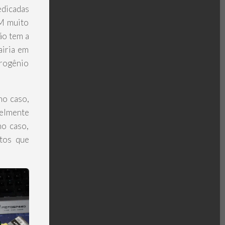
edicadas
RM muito
ão tem a
airia em
itrogênio
no caso,
velmente
no caso,
ntos que