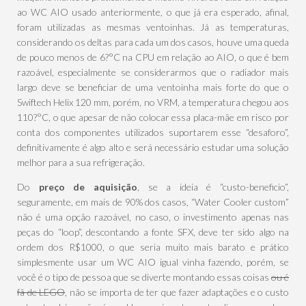
ao WC AIO usado anteriormente, o que já era esperado, afinal,
foram utilizadas as mesmas ventoinhas. Já as temperaturas,
considerando os deltas para cada um dos casos, houve uma queda
de pouco menos de 6?°C na CPU em relação ao AIO, o que é bem
razoável, especialmente se considerarmos que o radiador mais
largo deve se beneficiar de uma ventoinha mais forte do que o
Swiftech Helix 120 mm, porém, no VRM, a temperatura chegou aos
110?°C, o que apesar de não colocar essa placa-mãe em risco por
conta dos componentes utilizados suportarem esse “desaforo”,
definitivamente é algo alto e será necessário estudar uma solução
melhor para a sua refrigeração.
Do
preço de aquisição
, se a ideia é “custo-beneficio”,
seguramente, em mais de 90% dos casos, “Water Cooler custom”
não é uma opção razoável, no caso, o investimento apenas nas
peças do “loop”, descontando a fonte SFX, deve ter sido algo na
ordem dos R$1000, o que seria muito mais barato e prático
simplesmente usar um WC AIO igual vinha fazendo, porém, se
você é o tipo de pessoa que se diverte montando essas coisas
ou é
fã de LEGO
, não se importa de ter que fazer adaptações e o custo