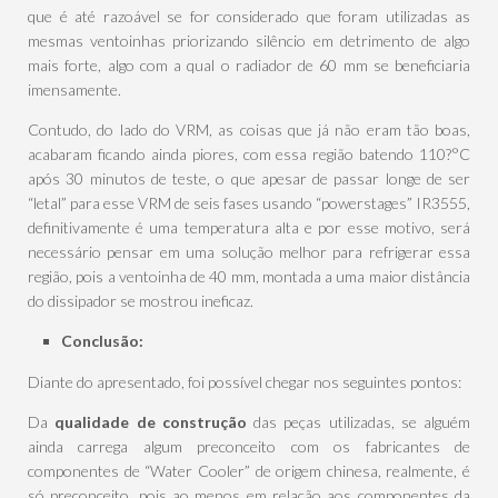
que é até razoável se for considerado que foram utilizadas as
mesmas ventoinhas priorizando silêncio em detrimento de algo
mais forte, algo com a qual o radiador de 60 mm se beneficiaria
imensamente.
Contudo, do lado do VRM, as coisas que já não eram tão boas,
acabaram ficando ainda piores, com essa região batendo 110?°C
após 30 minutos de teste, o que apesar de passar longe de ser
“letal” para esse VRM de seis fases usando “powerstages” IR3555,
definitivamente é uma temperatura alta e por esse motivo, será
necessário pensar em uma solução melhor para refrigerar essa
região, pois a ventoinha de 40 mm, montada a uma maior distância
do dissipador se mostrou ineficaz.
Conclusão:
Diante do apresentado, foi possível chegar nos seguintes pontos:
Da
qualidade de construção
das peças utilizadas, se alguém
ainda carrega algum preconceito com os fabricantes de
componentes de “Water Cooler” de origem chinesa, realmente, é
só preconceito, pois ao menos em relação aos componentes da