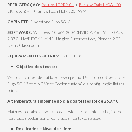
REFRIGERAÇÃO:
Barrow LTPRP-04
+
Barrow Dabel-60A 120
+
EK-Tube ZMT + fan Swiftech Helix 120 PWM
GABINETE:
Silverstone Sugo SG13
SOFTWARE:
Windows 10 x64 2004 (NVIDIA 461.64 ), GPU-Z
2.37.0, HWiNFO64 v6.42, Unigine Superposition, Blender 2.92 +
Demo Classroom
EQUIPAMENTOS EXTRAS:
UNI-T UT353
Objetivo dos testes:
Verificar o nível de ruído e desempenho térmico do Silverstone
Sugo SG-13 com o “Water Cooler custom” e a configuração listada
acima.
A temperatura ambiente no dia dos testes foi de 26,9?°C
.
Maiores detalhes sobre os testes e a interpretação dos
resultados podem ser encontrados nos textos a seguir.
Resultados – Nível de ruído: