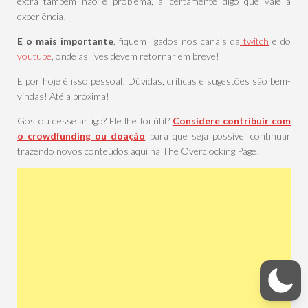
extra também não é problema, ai certamente digo que vale a
experiência!
E o mais importante
, fiquem ligados nos canais da
twitch
e do
youtube
, onde as lives devem retornar em breve!
E por hoje é isso pessoal! Dúvidas, críticas e sugestões são bem-
vindas! Até a próxima!
Gostou desse artigo? Ele lhe foi útil?
Considere contribuir com
o crowdfunding ou doação
para que seja possível continuar
trazendo novos conteúdos aqui na The Overclocking Page!