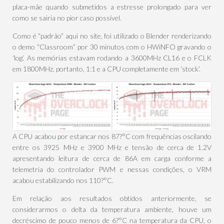
placa-mãe quando submetidos a estresse prolongado para ver
como se sairia no pior caso possível.
Como é “padrão” aqui no site, foi utilizado o Blender renderizando
o demo “Classroom” por 30 minutos com o HWiNFO gravando o
‘log’. As memórias estavam rodando a 3600MHz CL16 e o FCLK
em 1800MHz, portanto, 1:1 e a CPU completamente em ‘stock’.
A CPU acabou por estancar nos 87?°C com frequências oscilando
entre os 3925 MHz e 3900 MHz e tensão de cerca de 1.2V
apresentando leitura de cerca de 86A em carga conforme a
telemetria do controlador PWM e nessas condições, o VRM
acabou estabilizando nos 110?°C.
Em relação aos resultados obtidos anteriormente, se
considerarmos o delta da temperatura ambiente, houve um
decréscimo de pouco menos de 6?°C na temperatura da CPU, o