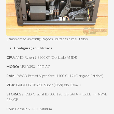
Vamos então às configurações utilizadas e resultados
Configuração utilizada:
CPU:
AMD Ryzen 9 3900XT (Obrigado AMD!)
MOBO:
MSI B350I PRO AC
RAM:
2x8GB Patriot Viper Steel 4400 CL19 (Obrigado Patriot!)
VGA:
GALAX GTX1650 Super (Obrigado Galax!)
STORAGE:
SSD Crucial BX300 120 GB SATA + Goldenfir NVMe
256 GB
PSU:
Corsair SF450 Platinum