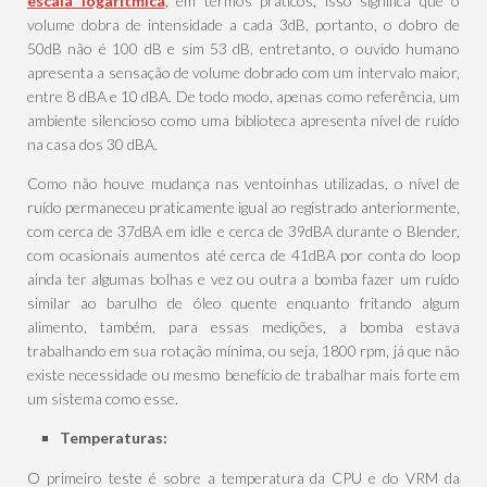
escala logarítmica
, em termos práticos, isso significa que o
volume dobra de intensidade a cada 3dB, portanto, o dobro de
50dB não é 100 dB e sim 53 dB, entretanto, o ouvido humano
apresenta a sensação de volume dobrado com um intervalo maior,
entre 8 dBA e 10 dBA. De todo modo, apenas como referência, um
ambiente silencioso como uma biblioteca apresenta nível de ruído
na casa dos 30 dBA.
Como não houve mudança nas ventoinhas utilizadas, o nível de
ruído permaneceu praticamente igual ao registrado anteriormente,
com cerca de 37dBA em idle e cerca de 39dBA durante o Blender,
com ocasionais aumentos até cerca de 41dBA por conta do loop
ainda ter algumas bolhas e vez ou outra a bomba fazer um ruído
similar ao barulho de óleo quente enquanto fritando algum
alimento, também, para essas medições, a bomba estava
trabalhando em sua rotação mínima, ou seja, 1800 rpm, já que não
existe necessidade ou mesmo benefício de trabalhar mais forte em
um sistema como esse.
Temperaturas:
O primeiro teste é sobre a temperatura da CPU e do VRM da