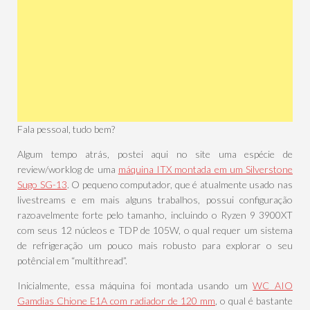
Fala pessoal, tudo bem?
Algum tempo atrás, postei aqui no site uma espécie de
review/worklog de uma
máquina ITX montada em um Silverstone
Sugo SG-13
. O pequeno computador, que é atualmente usado nas
livestreams e em mais alguns trabalhos, possui configuração
razoavelmente forte pelo tamanho, incluindo o Ryzen 9 3900XT
com seus 12 núcleos e TDP de 105W, o qual requer um sistema
de refrigeração um pouco mais robusto para explorar o seu
potêncial em “multithread”.
Inicialmente, essa máquina foi montada usando um
WC AIO
Gamdias Chione E1A com radiador de 120 mm
, o qual é bastante