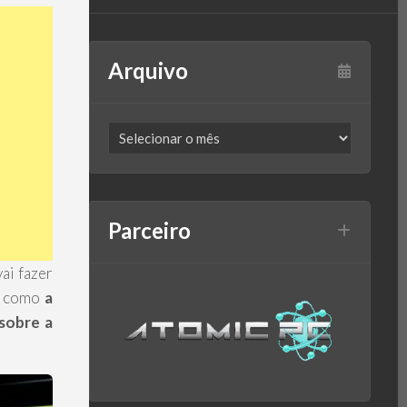
Arquivo
Parceiro
ai fazer
el como
a
sobre a