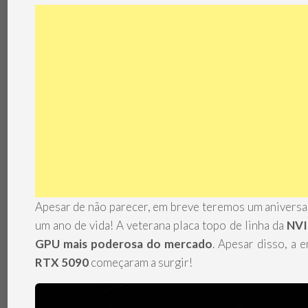
TÉRMICA
V
MEMÓRIAS
IBM
POWERBOARD
NOTEBOOKS
TEC
(PELTIER)
PERIFÉRICOS
PLACAS-
MÃE
SISTEMAS
DE
REFRIGERAÇÃO
SSDS
E
ARMAZENAMENTO
Apesar de não parecer, em breve teremos um aniversa
VGAS
um ano de vida! A veterana placa topo de linha da
NVI
GPU mais poderosa do mercado
. Apesar disso, a 
RTX 5090
começaram a surgir!