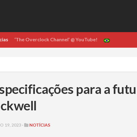
cias
‘The Overclock Channel’ @ YouTube!
specificações para a futu
ckwell
 19, 2023 ·
NOTÍCIAS