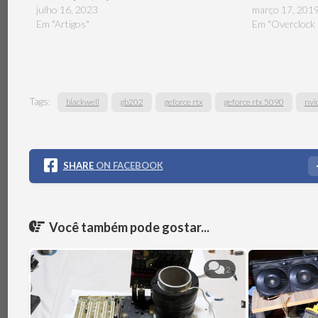
julho 16, 2023
março 17, 201
Em "Artigos"
Em "Overclock
Tags:
blackwell
gb202
geforce rtx
geforce rtx 5090
nvi
SHARE
ON FACEBOOK
Você também pode gostar...
2