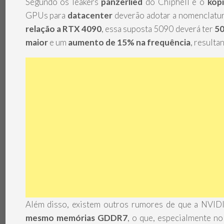
Segundo os leakers
panzerlied
do Chiphell e o
kop
GPUs para
datacenter
deverão adotar a nomenclatu
relação a RTX 4090
, essa suposta 5090 deverá ter
50
maior
e um
aumento de 15% na frequência
, result
Além disso, existem outros rumores de que a NVID
mesmo memórias GDDR7
, o que, especialmente n