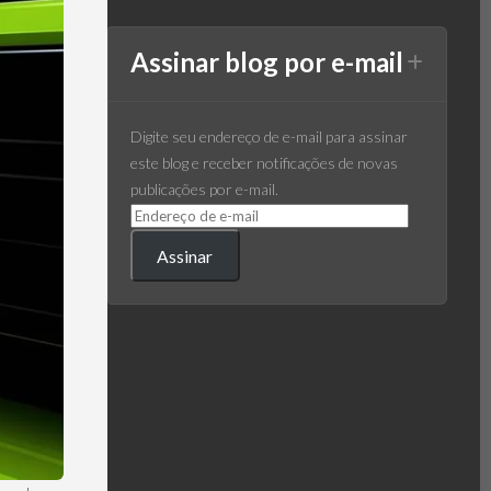
Assinar blog por e-mail
Digite seu endereço de e-mail para assinar
este blog e receber notificações de novas
publicações por e-mail.
Assinar