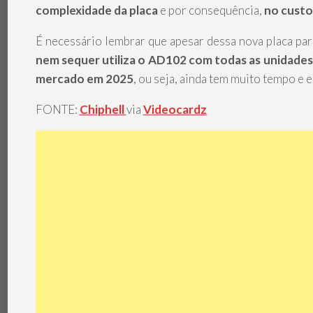
complexidade da placa
e por consequência,
no custo
É necessário lembrar que apesar dessa nova placa pa
nem sequer utiliza o AD102 com todas as unidades
mercado em 2025
, ou seja, ainda tem muito tempo e
FONTE:
Chiphell
via
Videocardz