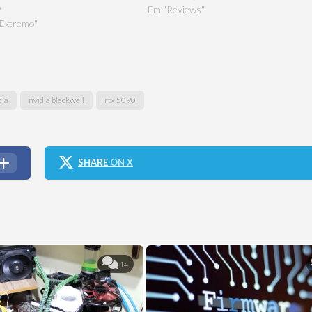
9
Em "Reviews"
 Extremo"
dia
nvidia blackwell
rtx 5090
SHARE
ON X
14