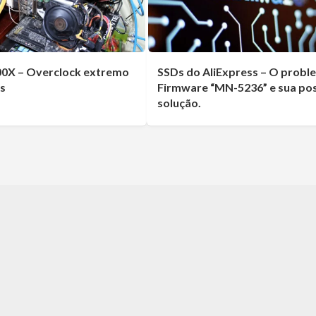
00X – Overclock extremo
SSDs do AliExpress – O probl
os
Firmware “MN-5236” e sua pos
solução.