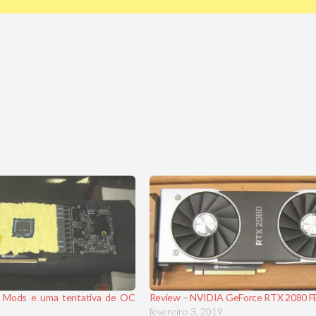
 Mods e uma tentativa de OC
Review – NVIDIA GeForce RTX 2080 F
fevereiro 3, 2019