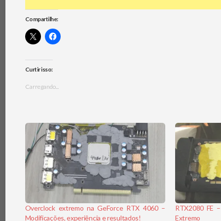
Compartilhe:
Curtir isso:
Carregando...
Overclock extremo na GeForce RTX 4060 –
RTX2080 FE –
Modificações, experiência e resultados!
Extremo