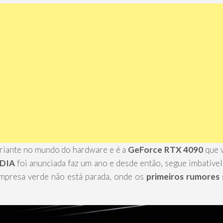
riante no mundo do hardware e é a
GeForce RTX 4090
que v
DIA
foi anunciada faz um ano e desde então, segue imbatív
empresa verde não está parada, onde os
primeiros rumores 