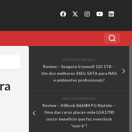
PRÓXIMO ARTIGO
Review – Seagate Ironwolf 125 1TB –
Um dos melhores SSDs SATA para NAS
e ambientes profissionais!
ra
ARTIGO ANTERIOR
Review – ASRock B660M PG Riptide –
Uma das raras placas-mãe LGA1700
custo-benefício que faz overclock
“non-k”!