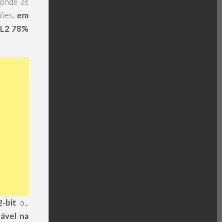
 onde as
ções,
em
 L2 78%
-bit
ou
ável na