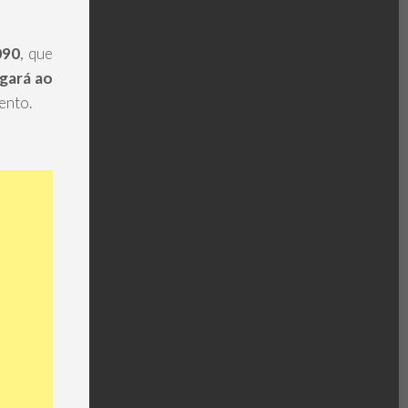
090
, que
gará ao
ento.