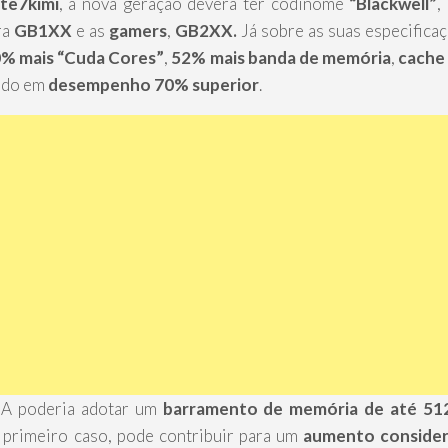
ite7kimi
, a nova geração deverá ter codinome
“Blackwell”
,
ra
GB1XX
e as
gamers
,
GB2XX.
Já sobre as suas especifica
% mais “Cuda Cores”
,
52% mais banda de memória
,
cache
ando em
desempenho 70% superior
.
IA poderia adotar um
barramento de memória de até 512
o primeiro caso, pode contribuir para um
aumento consider