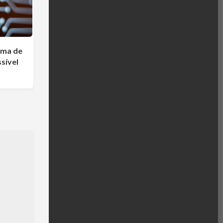
ema de
sível