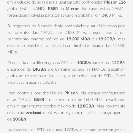
em produção de larga escala usarem este controlador
Phison E26
junto destas NANDs
B58R
da
Micron
. No caso, estas NANDs
foram desenvolvidas para conseguirem trabalhar em 2400 MT/s.
Se pegarmos os 8 canais deste controlador e multiplicarmos pelo
barramento das NANDs de 2400 MT/s, chegariamos a um
barramento máximo teórico de
19.200 MB/s
ou
19.2GB/s
, mas
devido ao overhead, os SSDs ficam limitados abaixo dos 15.000
MB/s.
O que cria esta diferença dos SSDs de
10GB/s
para os de
12GB/s
e para os de
14GB/s
é o barramento que as NANDs trabalham
junto ao controlador. No caso, a primeira leva de SSDs Gen5
alcançavam apenas 10GB/s.
Isso ocorreu por decisão da
Phison
, ela estava configurando
estas NANDs
B58R
à uma velocidade de 1600 MT/s, resultando
em um barramento teórico máximo de
12.8GB/s
. Mas novamente
devido ao
overhead
os SSDs conseguiam, na prática, atingir apenas
os
10GB/s
.
No caso desses SSDs de quase 12GB/s, o mesmo ocorrem, pois a