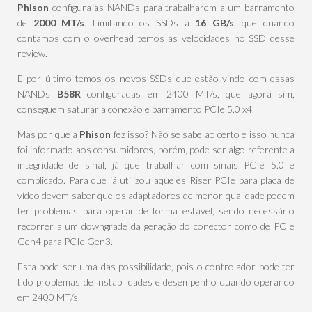
Phison
configura as NANDs para trabalharem a um barramento
de
2000 MT/s
. Limitando os SSDs à
16 GB/s
, que quando
contamos com o overhead temos as velocidades no SSD desse
review.
E por último temos os novos SSDs que estão vindo com essas
NANDs
B58R
configuradas em 2400 MT/s, que agora sim,
conseguem saturar a conexão e barramento PCIe 5.0 x4.
Mas por que a
Phison
fez isso? Não se sabe ao certo e isso nunca
foi informado aos consumidores, porém, pode ser algo referente a
integridade de sinal, já que trabalhar com sinais PCIe 5.0 é
complicado. Para que já utilizou aqueles Riser PCIe para placa de
vídeo devem saber que os adaptadores de menor qualidade podem
ter problemas para operar de forma estável, sendo necessário
recorrer a um downgrade da geração do conector como de PCIe
Gen4 para PCIe Gen3.
Esta pode ser uma das possibilidade, pois o controlador pode ter
tido problemas de instabilidades e desempenho quando operando
em 2400 MT/s.