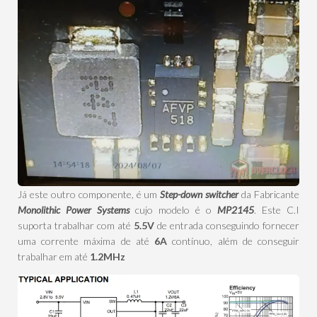
Já este outro componente, é um
Step-down switcher
da Fabricante
Monolithic Power Systems
cujo modelo é o
MP2145
. Este C.I
suporta trabalhar com até
5.5V
de entrada conseguindo fornecer
uma corrente máxima de até
6A
contínuo, além de conseguir
trabalhar em até
1.2MHz