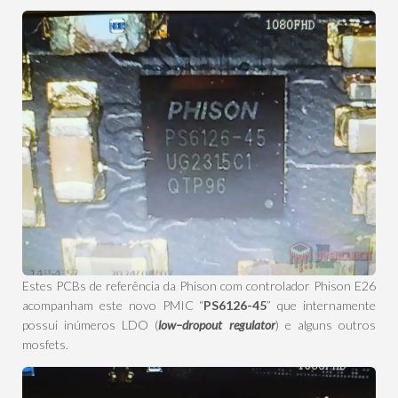
Estes PCBs de referência da Phison com controlador Phison E26
acompanham este novo PMIC “
PS6126-45
” que internamente
possui inúmeros LDO (
low
–
dropout
regulator
) e alguns outros
mosfets.