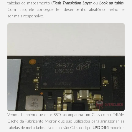
tabelas de mapeamento (
Flash Translation Layer
ou
Look-up table
).
Com isso, ele consegue ter desempenho aleatório melhor e
ser mais responsivo.
Vemos também que este SSD acompanha um C.I.s como DRAM
Cache da Fabricante Micron que são utilizados para armazenar as
tabelas de metadados. No caso são C.I.s do tipo
LPDDR4
modelos