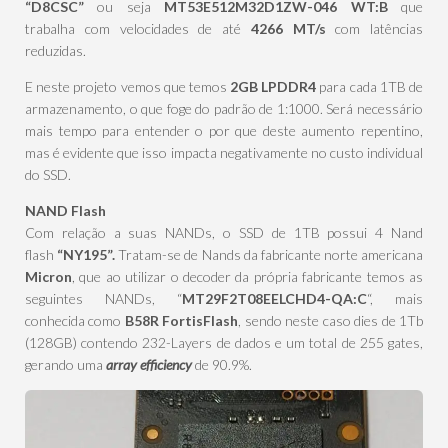
“D8CSC”
ou seja
MT53E512M32D1ZW-046 WT:B
que
trabalha com velocidades de até
4266 MT/s
com latências
reduzidas.
E neste projeto vemos que temos
2GB LPDDR4
para cada 1TB de
armazenamento, o que foge do padrão de 1:1000. Será necessário
mais tempo para entender o por que deste aumento repentino,
mas é evidente que isso impacta negativamente no custo individual
do SSD.
NAND Flash
Com relação a suas NANDs, o SSD de 1TB possui 4 Nand
flash
“NY195”.
Tratam-se de Nands da fabricante norte americana
Micron
, que ao utilizar o decoder da própria fabricante temos as
seguintes NANDs, “
MT29F2T08EELCHD4-QA:C
“, mais
conhecida como
B58R FortisFlash
, sendo neste caso dies de 1Tb
(128GB) contendo 232-Layers de dados e um total de 255 gates,
gerando uma
array efficiency
de 90.9%.