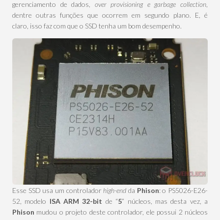
gerenciamento de dados,
over provisioning e
garbage collection
,
dentre outras funções que ocorrem em segundo plano. E, é
claro, isso faz com que o SSD tenha um bom desempenho.
Esse SSD usa um controlador
high-end
da
Phison
: o PS5026-E26-
52, modelo
ISA ARM 32-bit
de “
5
” núcleos, mas desta vez, a
Phison
mudou o projeto deste controlador, ele possui 2 núcleos