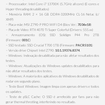
– Processador: Intel Core i7 13700K (5.7GHz all core) (E-cores e
Hyper-threading desabilitados)
– Memória RAM: 2 × 16 GB DDR4-3200MHz CL-16 Netac (c/
XMP)
– Placa-mãe: MSI Z790-P PRO WIFI D4 (Bios Ver.:
7E06v18
)
– Placa de Vídeo: RTX 4070 Ti Super Colorful (Drivers: 555.xx)
– Armazenamento (OS): SSD Solidigm P44 Pro 2TB
(Firmware:
001C
)
– SSD testado: SSD Crucial T700 1TB (Firmware:
PACR5101
)
– Versão drive Chipset Intel Z790:
10.1.19376.8374
.
– Windows: Indexação desabilitada para não afetar resultados dos
testes.
– Windows: Atualizações do Windows updates desabilitados para
não afetar resultados dos testes.
– Windows: A maioria dos aplicativos do Windows desabilitados de
rodar em segundo plano.
– Teste Boot Windows: Imagem limpa com apenas drivers e todos
os updates.
– Teste de pSLC Cache: O SSD é arrefecido por fans para não
gerar thermal throtling, interferindo no resultado.