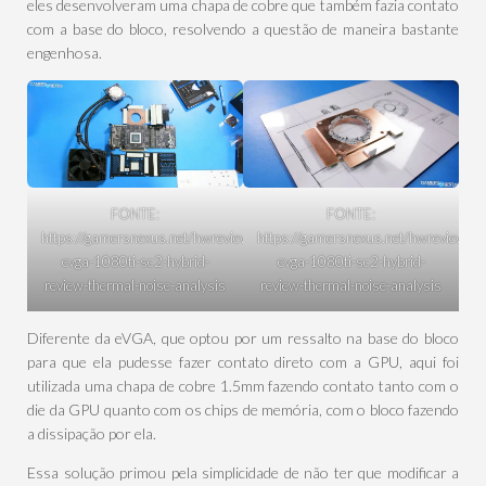
eles desenvolveram uma chapa de cobre que também fazia contato
com a base do bloco, resolvendo a questão de maneira bastante
engenhosa.
FONTE:
FONTE:
https://gamersnexus.net/hwreviews/2957-
https://gamersnexus.net/hwreviews/
evga-1080ti-sc2-hybrid-
evga-1080ti-sc2-hybrid-
review-thermal-noise-analysis
review-thermal-noise-analysis
Diferente da eVGA, que optou por um ressalto na base do bloco
para que ela pudesse fazer contato direto com a GPU, aqui foi
utilizada uma chapa de cobre 1.5mm fazendo contato tanto com o
die da GPU quanto com os chips de memória, com o bloco fazendo
a dissipação por ela.
Essa solução primou pela simplicidade de não ter que modificar a