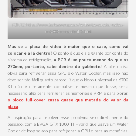
FONTE: https://www.techpowerup.com/review/powercolor-radeon-
rx-6800-xt-red-devil/2.html
Mas se a placa de vídeo é maior que o case, como vai
colocar ela lá dentro?
O ponto é que ela é gigante por conta do
sistema de refrigeração,
a PCB é um pouco menor do que os
270mm, portanto, cabe dentro do gabinete!
A alternativa
óbvia para refrigerar essa GPU é o Water Cooler, mas isso não
deve ser tão fácil quanto parece, já que o bloco universal da 6700
XT não é diretamente compatível e mesmo que fosse, seria
necessario algo para refrigerar as memórias e VRM e para piorar,
o bloco full-cover custa quase que metade do valor da
placa
.
A inspiração para resolver esse problema veio diretamente do
passado, com a EVGA GTX 1080 TI Hybrid, que usava um Water
Cooler de loop selado para refrigerar a GPU e para as memórias,