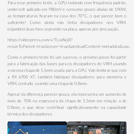
Para esse primeiro teste, a GPU rodando com frequência padrão,
undervolt aplicado em 980mV e consumo pouco abaixo de 190W,
as temperaturas ficaram na casa dos 70°C, o que parece bom o
suficiente! Como ainda não tinha dissipadores nos VRM,
enjambrei duas fans soprando na placa, apenas por precaução.
https://videopress.com/v/TLsxNcjR?
resizeToParent=true&cover=true&preloadContent=metadata&useAv
Como o primeiro teste foi um sucesso, o próximo passo foi partir
para a fabricação das bases para os dissipadores do VRM usando
a mesma chapa de 1.5mm usada para a GPU. Vale lembrar que com
a RX 6700 XT, também fabriquei dissipadores para memória e
VRM, contudo, usando uma chapa de 0.8mm.
Apesar da diferença parecer pouca, ela representa um aumento de
mais de 70% na espessura da chapa de 1.5mm em relação a de
0.8mm, o que deve contribuir significativamente na capacidade
térmica dos dissipadores.