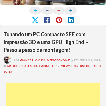
Tunando um PC Compacto SFF com
Impressão 3D e uma GPU High End –
Passo a passo da montagem!
POR
GIANCARLO C. DALMEDICO "NOMS"
FEVEREIRO 2, 2025 ·
ARTIGOS
/
CASEMOD
/
GABINETES
/
REVIEWS
/
SILVERSTONE SUGO
SG-13