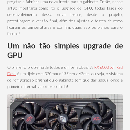
projetar e fabricar uma nova frente para o gabinete. Então, nesse
artigo mostrarei como foi o upgrade de GPU, todas fases do
desenvolvimento dessa nova frente, desde o projeto,
prototipagem e versão final, além dos ajustes e testes de como
ficaram as temperaturas e por fim, quais são os planos para o
futuro!
Um não tão simples upgrade de
GPU
O primeiro problema de todos é um bem óbvio: A
RX 6800 XT Red
Devil
é um tijolo com 320mm x
135mm
x 62mm, ou seja, o sistema
de refrigeração original ou o gabinete tem que dar adeus, onde a
primeira alternativa foi a escolhida!