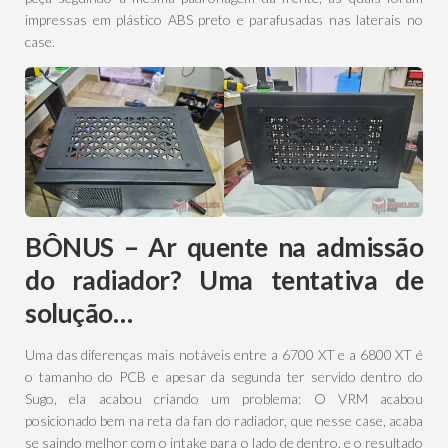
impressas em plástico ABS preto e parafusadas nas laterais no
case.
BÔNUS – Ar quente na admissão
do radiador? Uma tentativa de
solução…
Uma das diferenças mais notáveis entre a 6700 XT e a 6800 XT é
o tamanho do PCB e apesar da segunda ter servido dentro do
Sugo, ela acabou criando um problema: O VRM acabou
posicionado bem na reta da fan do radiador, que nesse case, acaba
se saindo melhor com o intake para o lado de dentro, e o resultado