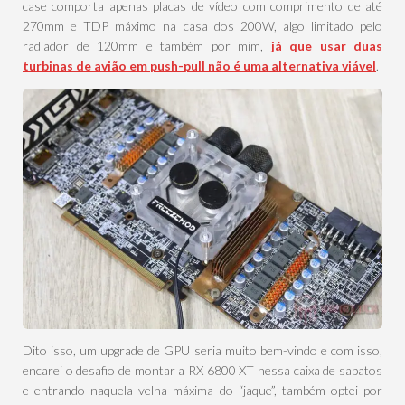
case comporta apenas placas de vídeo com comprimento de até
270mm e TDP máximo na casa dos 200W, algo limitado pelo
radiador de 120mm e também por mim,
já que usar duas
turbinas de avião em push-pull não é uma alternativa viável
.
Dito isso, um upgrade de GPU seria muito bem-vindo e com isso,
encarei o desafio de montar a RX 6800 XT nessa caixa de sapatos
e entrando naquela velha máxima do “jaque”, também optei por