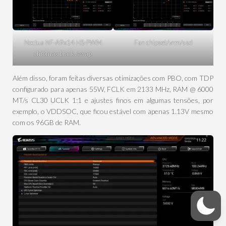
Noctua NF-A9x14 HS-PWM
Fan chipset/vrm/ssd
chromax.black.swap
Além disso, foram feitas diversas otimizações com PBO, com TDP
configurado para apenas 55W, FCLK em 2133 MHz, RAM @ 6000
MT/s CL30 UCLK 1:1 e ajustes finos em algumas tensões, por
exemplo, o VDDSOC, que ficou estável com apenas 1.13V mesmo
com os 96GB de RAM.