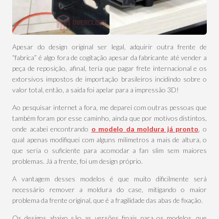
Apesar do design original ser legal, adquirir outra frente de
“fabrica” é algo fora de cogitação apesar da fabricante até vender a
peça de reposição, afinal, teria que pagar frete internacional e os
extorsivos impostos de importação brasileiros incidindo sobre o
valor total, então, a saida foi apelar para a impressão 3D!
Ao pesquisar internet a fora, me deparei com outras pessoas que
também foram por esse caminho, ainda que por motivos distintos,
onde acabei encontrando
o modelo da moldura já pronto
, o
qual apenas modifiquei com alguns milimetros a mais de altura, o
que seria o suficiente para acomodar a fan slim sem maiores
problemas. Já a frente, foi um design próprio.
A vantagem desses modelos é que muito dificilmente será
necessário remover a moldura do case, mitigando o maior
problema da frente original, que é a fragilidade das abas de fixação.
Os designs abaixo são as versões finais para os modelos, que