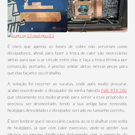
É claro que apenas as bases de cobre não serviriam como
dissipadores, afinal, para fazer a troca de calor são necessárias
aletas para que o ar circule entre elas e faça a troca térmica por
convecção, portanto, é preciso soldar aletas nessas peças para
que elas façam o seu trabalho.
A solução foi recorrer as sucatas, onde após muito procurar,
acabei encontrando o dissipador da minha falecida
Palit RTX 580
,
que obviamente era muito grande para servir a esse propósito e
precisou ser desmontado, tendo a sua antiga base removida,
heatpipes dessoldados e dissipador serrado no tamanho correto.
É bom lembrar que é necessário cautela ao se trabalhar com solda
de heatpipes, já que com calor excessivo, pode-se perder sua
eficácia ou mesmo danifica-los fisicamente com a expansão do