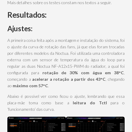
Mais detalhes sobre os testes constam nos textos a seguir.
Resultados:
Ajustes:
A primeira coisa feita após a montagem e instalação do sistema, foi
o ajuste da curva de rotação das fans, já que elas foram trocadas
por diferentes modelos da Noctua. Foi utilizada uma controladora
externa com um sensor de temperatura da água do loop para
regular as duas Noctua NF-A12x15-PWM do radiador, a qual foi
configurada para
rotação de 30% com água em 38°C
,
começando a
acelerar a rotação a partir dos 43°C
, chegando
ao
máximo com 57°C
.
Abaixo é possível ver como ficou o ajuste, lembrando que essa
placa-mãe toma como base a
leitura do Tctl
para o
‘funcionamento’ das curva.