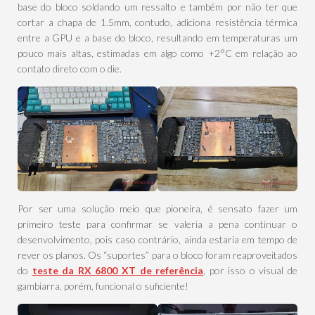
base do bloco soldando um ressalto e também por não ter que
cortar a chapa de 1.5mm, contudo, adiciona resistência térmica
entre a GPU e a base do bloco, resultando em temperaturas um
pouco mais altas, estimadas em algo como +2°C em relação ao
contato direto com o die.
Por ser uma solução meio que pioneira, é sensato fazer um
primeiro teste para confirmar se valeria a pena continuar o
desenvolvimento, pois caso contrário, ainda estaria em tempo de
rever os planos. Os “suportes” para o bloco foram reaproveitados
do
teste da RX 6800 XT de referência
, por isso o visual de
gambiarra, porém, funcional o suficiente!