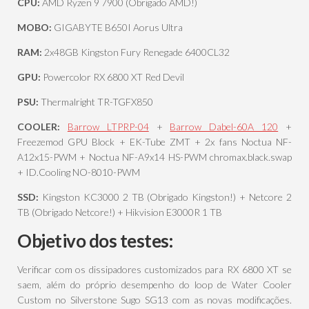
CPU:
AMD Ryzen 9 7900 (Obrigado AMD!)
MOBO:
GIGABYTE B650I Aorus Ultra
RAM:
2x48GB Kingston Fury Renegade 6400CL32
GPU:
Powercolor RX 6800 XT Red Devil
PSU:
Thermalright TR-TGFX850
COOLER:
Barrow LTPRP-04
+
Barrow Dabel-60A 120
+
Freezemod GPU Block + EK-Tube ZMT + 2x fans Noctua NF-
A12x15-PWM + Noctua NF-A9x14 HS-PWM chromax.black.swap
+ ID.Cooling NO-8010-PWM
SSD:
Kingston KC3000 2 TB (Obrigado Kingston!) + Netcore 2
TB (Obrigado Netcore!) + Hikvision E3000R 1 TB
Objetivo dos testes:
Verificar com os dissipadores customizados para RX 6800 XT se
saem, além do próprio desempenho do loop de Water Cooler
Custom no Silverstone Sugo SG13 com as novas modificações.