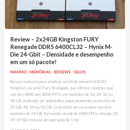
Review – 2x24GB Kingston FURY
Renegade DDR5 6400CL32 – Hynix M-
Die 24-Gbit – Densidade e desempenho
em um só pacote!
MÁXIMO
/
MEMÓRIAS
/
REVIEWS
/
SELOS
Nessa review iremos analisar um kit de memória DDR5
Kingston, da série Fury Renegade, que oferece modelos que
vão dos 6000 aos 8000 MT/s, em módulos de 16, 24, 32 ou
48 GB, podendo ser adquiridos separadamente ou em kits de
32 GB, 48, 64 ou 96 GB. O produto dessa análise são dois
módulos de 24 GB, formando um kit de 6400 MT/s, timings 32-
39-39-80 e tensão de operação de 1.4V.