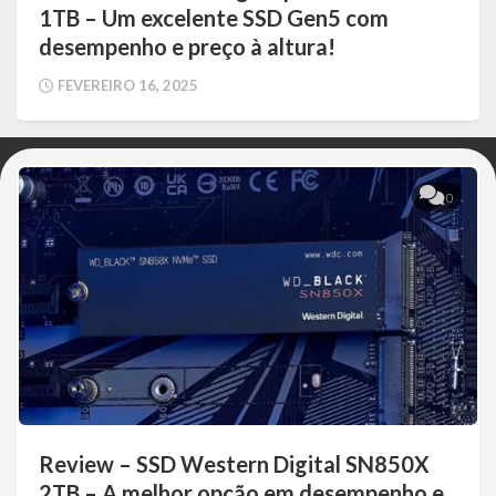
1TB – Um excelente SSD Gen5 com
desempenho e preço à altura!
FEVEREIRO 16, 2025
0
Review – SSD Western Digital SN850X
2TB – A melhor opção em desempenho e