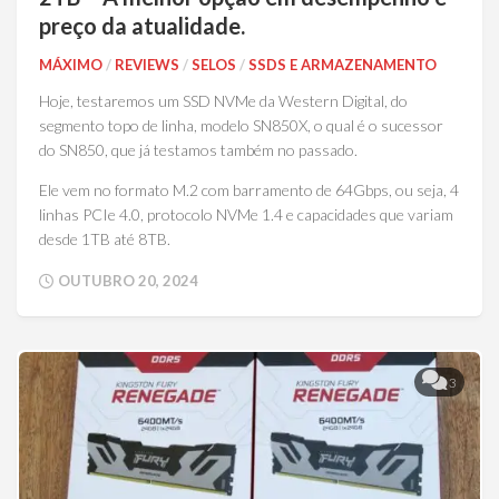
preço da atualidade.
MÁXIMO
/
REVIEWS
/
SELOS
/
SSDS E ARMAZENAMENTO
Hoje, testaremos um SSD NVMe da Western Digital, do
segmento topo de linha, modelo SN850X, o qual é o sucessor
do SN850, que já testamos também no passado.
Ele vem no formato M.2 com barramento de 64Gbps, ou seja, 4
linhas PCIe 4.0, protocolo NVMe 1.4 e capacidades que variam
desde 1TB até 8TB.
OUTUBRO 20, 2024
3