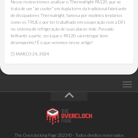
Nesse review iremos analisar o Thermalright PA120, que se
trata de um “air cooler” em dupla torre da tradicional fabricante
de dissipadores Thermalright, famosa por modelos lendários
como os TRUE e por ter trabalhado em cooperação com a DFI
no sistema de refrigeração de suas placas-mãe. Passado
brilhante a parte, será que o PA120 vai entregar bom
desempenho? É o que veremos nesse artigo!
MARÇO 24, 2024
The Overclocking Page 2023 © - Todos direitos reservados