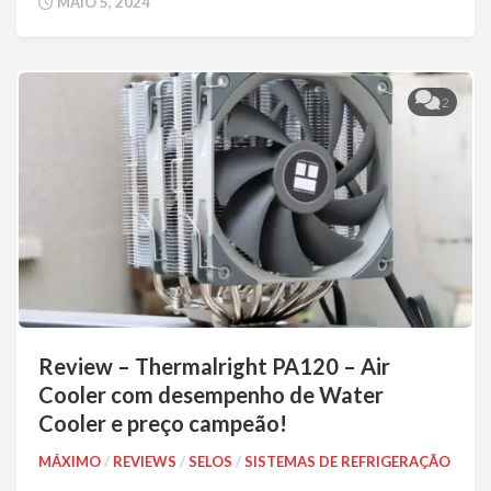
MAIO 5, 2024
2
Review – Thermalright PA120 – Air
Cooler com desempenho de Water
Cooler e preço campeão!
MÁXIMO
/
REVIEWS
/
SELOS
/
SISTEMAS DE REFRIGERAÇÃO