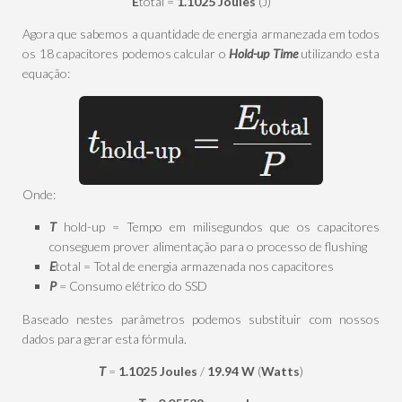
E
total =
1.1025 Joules
(J)
Agora que sabemos a quantidade de energia armanezada em todos
os 18 capacitores podemos calcular o
Hold-up Time
utilizando esta
equação:
Onde:
T
hold-up = Tempo em milisegundos que os capacitores
conseguem prover alimentação para o processo de flushing
E
total = Total de energia armazenada nos capacitores
P
= Consumo elétrico do SSD
Baseado nestes parâmetros podemos substituir com nossos
dados para gerar esta fórmula.
T
=
1.1025 Joules
/
19.94 W
(
Watts
)