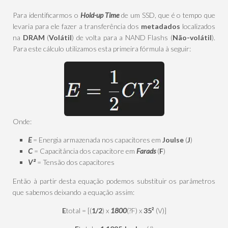
Para identificarmos o
Hold-up Time
de um SSD, que é o tempo que
levaria para ele fazer a transferência dos
metadados
localizados
na
DRAM
(
Volátil
) de volta para a NAND Flashs (
Não-volátil
).
Para este cálculo utilizamos esta primeira fórmula à seguir:
Onde:
E
= Energia armazenada nos capacitores em
Joulse
(
J
)
C
= Capacitância dos capacitore em
Farads
(
F
)
V²
= Tensão dos capacitores
Então à partir desta equação podemos substituir os parâmetros
que sabemos deixando a equação assim:
E
total = [(
1/2
) x
1800
(?F) x
35²
(V)]