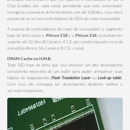
Chip Enables por cada canal, permitindo que este controlador
consiga se comunicar de forma direta com até 128 dies. Isso não é
comum de se ver em controladores de SSDs do ramo consumidor.
A maioria de controladores do ramo de consumidor o segmento
topo de linha como o
Phison E18
e o
Phison E26
costumam ter
suporte até 32 dies (8 Canais e 4 C.E. por canal) enquanto esse da
marvell já oferece 16-Canais e 8-C.E. / canal.
DRAM Cache ou H.M.B.
Todo SSD topo de linha que visa oferecer um alto desempenho
consistente necessita de um
buffer
para poder armazenar suas
tabelas de mapeamento (
Flash Translation Layer
ou
Look-up table
).
Com isso, ele consegue ter desempenho aleatório melhor e
ser mais responsivo.