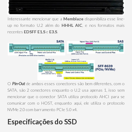
Interessante mencionar que a
Memblaze
disponibiliza esse line-
up no formato U.2 além do
HHHL AIC
, e nos formatos mais
recentes
EDSFF E1.S
e
E3.S
.
O
Pin-Out
de ambos esses conectores são bem diferentes, com o
SATA, são 2 conectores enquanto o U.2 usa apenas 1, isso sem
mencionar que o conector SATA utiliza protocolo AHCI para se
comunicar com o HOST, enquanto aqui, ele utiliza o protocolo
NVMe 2.0 com barramento PCIe 5.0 x4.
Especificações do SSD