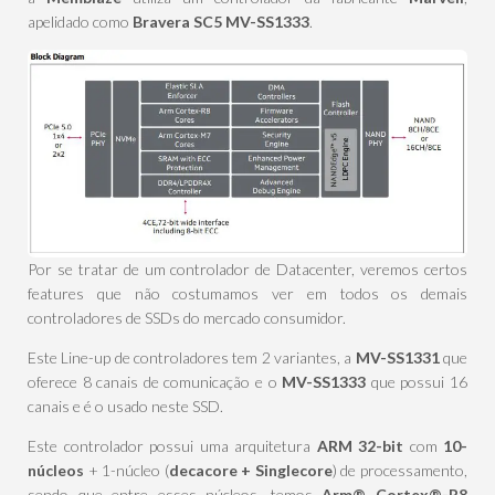
apelidado como
Bravera SC5
MV-SS1333
.
Por se tratar de um controlador de Datacenter, veremos certos
features que não costumamos ver em todos os demais
controladores de SSDs do mercado consumidor.
Este Line-up de controladores tem 2 variantes, a
MV-SS1331
que
oferece 8 canais de comunicação e o
MV-SS1333
que possui 16
canais e é o usado neste SSD.
Este controlador possui uma arquitetura
ARM 32-bit
com
10-
núcleos
+ 1-núcleo (
decacore + Singlecore
) de processamento,
sendo que entre esses núcleos, temos
Arm® Cortex®-R8