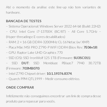
Até o momento da análise este line-up não tem variantes de
hardware.
BANCADA DE TESTES
– Sistema Operacional: Windows Server 2022 64-bit (Build: 22H2)
– CPU: Intel Core i7-13700K (8C/8T) – All Core 5.7GHz –
(Hyper-threading e E-cores desabilitados)
– RAM: 2 × 16 GB DDR4-3200MHz CL-16 Netac (w/ XMP)
– Placa Mãe: MSI PRO Z790-P WIFI DDR4 (Bios Rev:
7E06v18
)
– GPU: Raptor Lake UHD Graphics 770
– SSD (OS): SSD IronWolf 125 1TB (Firmware:
SU3SC011
)
– SSD
DUT
: SSD Memblaze PBlaze7 7940 30.72TB
(Firmware:
703MB070
)
– Intel Z790 Chipset driver:
10.1.19376.8374
.
– Quarch PPM QTL1999 – Medir consumo elétrico.
ONDE COMPRAR
Infelizmente não conseguimos encontrar um link de compra desse
produto para repassar para vocês.