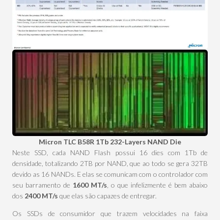
Micron TLC B58R 1Tb 232-Layers NAND Die
Neste SSD, cada NAND Flash possui 16 dies com 1Tb de
densidade, totalizando 2TB por NAND, que ao todo se gera 32TB
devido as 16 NANDs. E elas se comunicam com o controlador com
seu barramento de
1600 MT/s
, o que infelizmente é bem abaixo
dos
2400 MT/s
que elas são capazes de entregar.
Os SSDs de consumidor que trazem velocidades na faixa