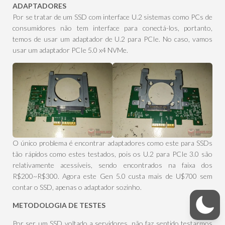
ADAPTADORES
Por se tratar de um SSD com interface U.2 sistemas como PCs de
consumidores não tem interface para conectá-los, portanto,
temos de usar um adaptador de U.2 para PCIe. No caso, vamos
usar um adaptador PCIe 5.0 x4 NVMe.
O único problema é encontrar adaptadores como este para SSDs
tão rápidos como estes testados, pois os U.2 para PCIe 3.0 são
relativamente acessíveis, sendo encontrados na faixa dos
R$200~R$300. Agora este Gen 5.0 custa mais de U$700 sem
contar o SSD, apenas o adaptador sozinho.
METODOLOGIA DE TESTES
Por ser um SSD voltado a servidores, não faz sentido testarmos