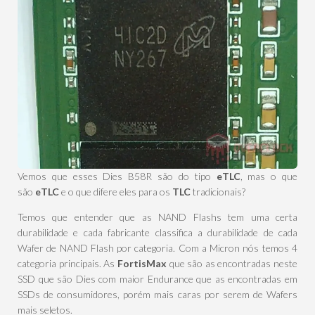
Vemos que esses Dies B58R são do tipo
eTLC
, mas o que
são
eTLC
e o que difere eles para os
TLC
tradicionais?
Temos que entender que as NAND Flashs tem uma certa
durabilidade e cada fabricante classifica a durabilidade de cada
Wafer de NAND Flash por categoria. Com a Micron nós temos 4
categoria principais. As
FortisMax
que são as encontradas neste
SSD que são Dies com maior Endurance que as encontradas em
SSDs de consumidores, porém mais caras por serem de Wafers
mais seletos.