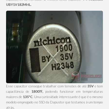
UBY1V182MHL.
Esse capacitor consegue trabalhar com tensões de até
35V
e tem
capacitância de
1800
?F
,
podendo funcionar em temperaturas
maiores de
135ºC
. Uma curiosidade interessante é que é o mesmo
modelo empregado no SSD da Dapustor que testamos à um tempo
atrás.