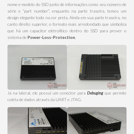
nome e modelo do SSD junto de informações como seu número de
série e “part number”, enquanto na parte traseira, temos um
design elegante todo na cor preta. Ainda em sua parte traseira, no
canto direito superior, o formato mais arredondado que simboliza
que há um capacitor eletrolítico dentro do SSD para prover o
sistema de
Power-Loss-Protection
.
Já na lateral, ele possui um conector para
Debuging
que permite
coleta de dados através da UART e JTAG.