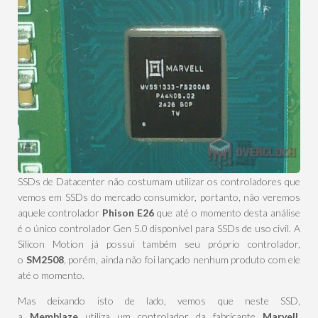
SSDs de Datacenter não costumam utilizar os controladores que
vemos em SSDs do mercado consumidor, portanto, não veremos
aquele controlador
Phison E26
que até o momento desta análise
é o único controlador Gen 5.0 disponível para SSDs de uso civil. A
Silicon Motion já possui também seu próprio controlador,
o
SM2508
, porém, ainda não foi lançado nenhum produto com ele
até o momento.
Mas deixando isto de lado, vemos que neste SSD,
a
Memblaze
utiliza um controlador da fabricante
Marvell
,