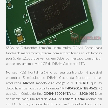
SSDs de Datacenter também usam muito DRAM Cache para
tabelas de mapeamento, porém, nem sempre temos aquele famoso
padrão de 1:1000 que vemos em SSDs do mercado consumidor
aonde costumamos ver 1GB de DRAM Cache por 1TB.
No seu PCB frontal, próximo ao seu controlador, é possível
encontrar 5 módulos de DRAM Cache da fabricante norte-
americana
Micron
modelo cujo código é o “
D8CKD
” que ao
decodificarmos nos dá o part number “
MT40A2G16TBB-062E:F
“,
que são módulos do tipo
DDR4-3200 MT/s
com
32Gb
(
4GB
) de
densidade cada, um total de
20GB
de
DRAM Cache
apenas em
seu PCB frontal, do outro lado temos mais 5 módulos desse, o que