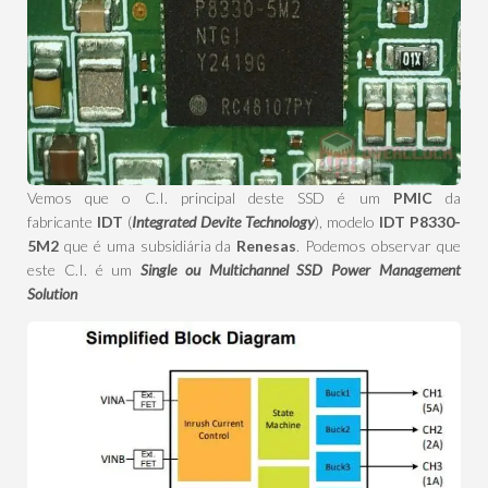
Vemos que o C.I. principal deste SSD é um
PMIC
da
fabricante
IDT
(
Integrated Devite Technology
), modelo
IDT P8330-
5M2
que é uma subsidiária da
Renesas
. Podemos observar que
este C.I. é um
Single ou
Multichannel SSD Power Management
Solution