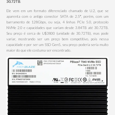
30.72TB
.
Ele vem em um formato diferenciado chamado de U.2, que se
aparenta com o antigo conector SATA de 2.5″, porém, com um
barramento de 128Gbps, ou seja, 4 linhas PCIe 5.0, protocolo
NVMe 2.0 e capacidades que variam desde 3.84TB até 30.72TB.
Seu preço é cerca de U$3800 (unidade de 30.72TB), mas pode
variar, mostrando ser um preço bem competitivo, pois nessa
capacidade e por ser um SSD Gen5, seu preço poderia seria muito
maior do que ele costuma ser encontrado.