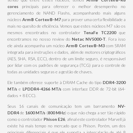
cores
principais para oferecer o melhor desempenho no
gerenciamento de NAND Flashs, acompanhando mais alguns
núcleos
Arm® Cortex®-M7
para prover uma certa flexibilidade a
mais no quesito de eficiência. Vemos que estes núcleos M7 são os
mesmos encontrados no controlador
TenaFe
TC2200
que
encontramos no nosso review do
Netac NV5000-T
. Fora isso
ele ainda acompanha um núcleo
Arm® Cortex®-M3
com SRAM
integrada para instruções e dados, além de motores criptográficos
(AES, SHA, RSA, ECC), dentro de um limite seguro, é responsável
por lidar com os padrões de segurança (TCG) para o controle de
todas as unidades seguras e a gestão de chaves.
Ele também oferece suporte à DRAM Cache do tipo
DDR4-3200
MT/s
e
LPDDR4-4266 MT/s
com interface DDR de 72-bit (64-
dados + 8 ECC).
Seus 16 canais de comunicação tem um barramento
NV-
DDR4
de
1600 MT/s
(
800 MHz
) o que não chega a ser tão rápido
como o controlador
Phison E26
, afinal este controlador Marvell já
existe há mais tempo no mercado que o Phison. Porém, um dos
principais diferenciais é que ele suporta a intercalação de até 8