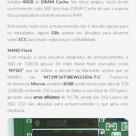
totaliza
40GB
de
DRAM Cache
. Sim meus amigos, vocês leram
corretamente, este SSD tem mais DRAM Cache do que a maioria
dos computadores tem de memória RAM.
Entretanto, todo esse armazenamento não é alocado apenas para
os metadados, alguns
GBs
podem ser alocados para atuarem
como
ECC
para maior segurança e confiabilidade.
NAND Flash
Com relação a seus circuitos integrados de armazenamento, o
SSD de 7.68TB possui 16 chips Nand flash marcadas como
“
NY267
” que ao utilizar o decoder da fabricante vemos que as
NANDs são “
MT29F16T08EWLCHD6-T:C
“. Tratam-se
de Nands da
Micron
, modelos
B58R
sendo neste caso dies de 1Tb
(128GB) contendo 232-Layers de dados e um total de 253 gates,
gerando uma
array efficiency
de 91,7%, aonde das 253-Layers do
SSD, 232 são alocadas para armazenamento o que gera esta
eficiência.