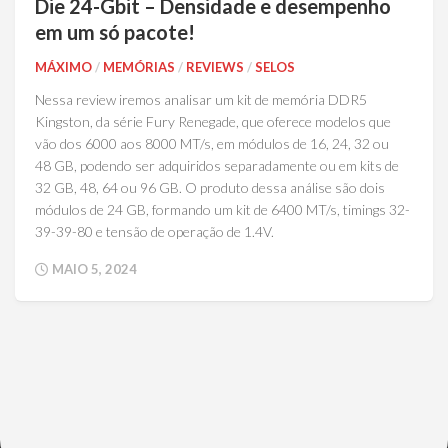
Die 24-Gbit – Densidade e desempenho
em um só pacote!
MÁXIMO
/
MEMÓRIAS
/
REVIEWS
/
SELOS
Nessa review iremos analisar um kit de memória DDR5
Kingston, da série Fury Renegade, que oferece modelos que
vão dos 6000 aos 8000 MT/s, em módulos de 16, 24, 32 ou
48 GB, podendo ser adquiridos separadamente ou em kits de
32 GB, 48, 64 ou 96 GB. O produto dessa análise são dois
módulos de 24 GB, formando um kit de 6400 MT/s, timings 32-
39-39-80 e tensão de operação de 1.4V.
MAIO 5, 2024