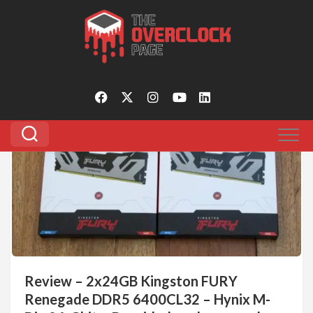
Pular
para
Tagged:
2x24gb kingston fury renegada 6400cl32
o
review
conteúdo
3
Review – 2x24GB Kingston FURY
Renegade DDR5 6400CL32 – Hynix M-