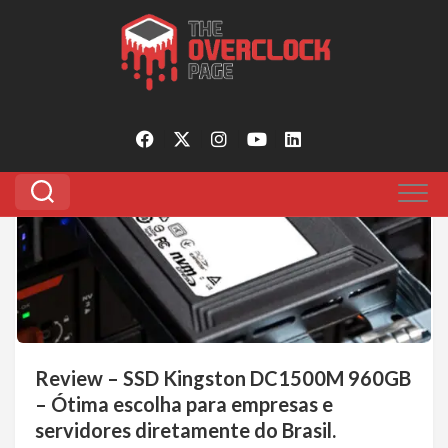
Pular
para
Tagged:
kingston dc1500m 960gb
o
conteúdo
0
Review – SSD Kingston DC1500M 960GB
– Ótima escolha para empresas e
servidores diretamente do Brasil.