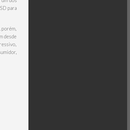
é um dos
SSD para
, porém,
am desde
ressivo,
sumidor,