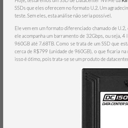
Hoje, testaremos um SSD de Datacenter NVMe da
Ki
SSDs que eles oferecem no formato U.2. Um agradecim
teste. Sem eles, esta análise não seria possível.
Ele vem em um formato diferenciado chamado de U.2, 
ele acompanha um barramento de 32Gbps, ou seja, 4 l
960GB até 7.68TB. Como se trata de um SSD que está
cerca de R$799 (unidade de 960GB), o que ficaria na
isso é ótimo, pois trata-se se um produto de datacente