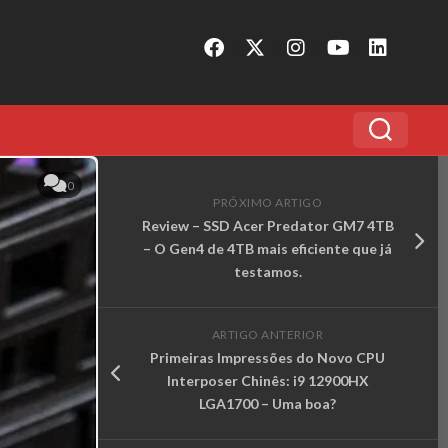
0
PRÓXIMO ARTIGO
Review – SSD Acer Predator GM7 4TB
– O Gen4 de 4TB mais eficiente que já
testamos.
ARTIGO ANTERIOR
Primeiras Impressões do Novo CPU
Interposer Chinês: i9 12900HX
LGA1700 – Uma boa?