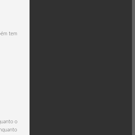
mbém tem
quanto o
enquanto