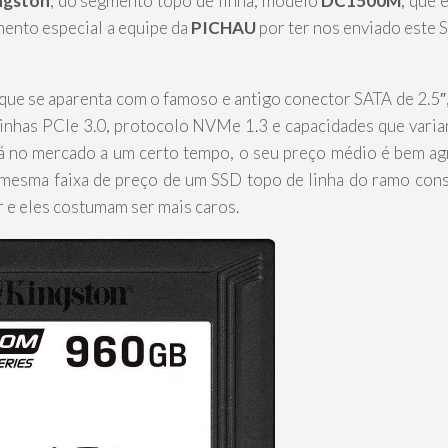
ngston
, do segmento topo de linha, modelo
DC1500M
, que 
ento especial a equipe da
PICHAU
por ter nos enviado este 
que se aparenta com o famoso e antigo conector SATA de 2.5″
inhas PCIe 3.0, protocolo NVMe 1.3 e capacidades que vari
 no mercado a um certo tempo, o seu preço médio é bem ag
 mesma faixa de preço de um SSD topo de linha do ramo con
r e eles costumam ser mais caros.