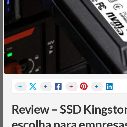
TÉRMICA
V
MEMÓRIAS
IBM
POWERBOARD
NOTEBOOKS
TEC
(PELTIER)
PERIFÉRICOS
PLACAS-
MÃE
SISTEMAS
DE
REFRIGERAÇÃO
SSDS
E
ARMAZENAMENTO
VGAS
Review – SSD Kingst
escolha para empresas