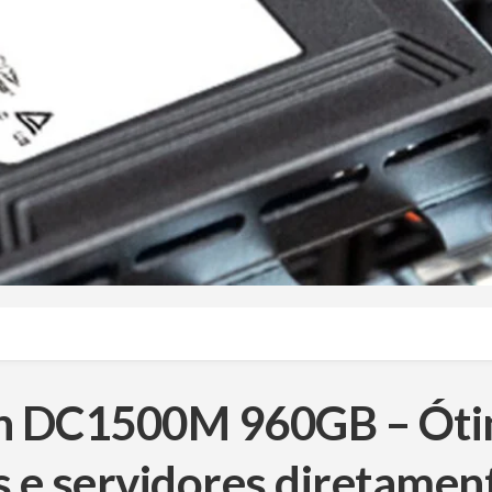
on DC1500M 960GB – Ót
 e servidores diretamen