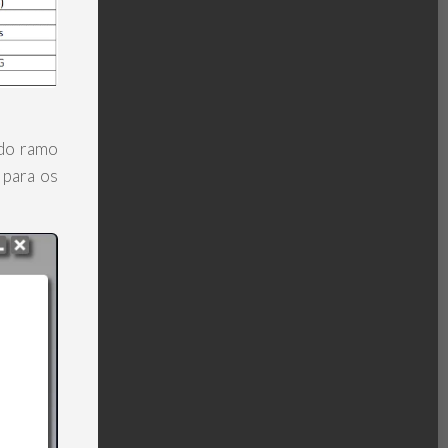
do ramo
 para os