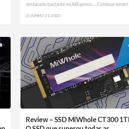
destacado bastante no AliExpress…. Continue lendo!
JUNHO 21, 2023
0
Review – SSD MiWhole CT300 1T
en
O SSD que superou todas as