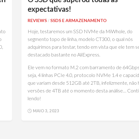
expectativas!
REVIEWS
/
SSDS E ARMAZENAMENTO
nto
Hoje, testaremos um SSD NVMe da MiWhole, do
o
segmento topo de linha, modelo CT300, o qual nós
0,
adquirimos para testar, tendo em vista que ele tem s
destacado bastante no AliExpress.
Ele vem no formato M.2 com barramento de 64Gbps
seja, 4 linhas PCIe 4.0, protocolo NVMe 1.4 e capaci
que variam desde 512GB até 2TB, infelizmente, não 
versões de 4TB até o momento desta análise… Cont
lendo!
MAIO 3, 2023