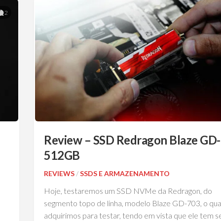
2
Review – SSD Redragon Blaze GD
512GB
REVIEWS
/
SSDS E ARMAZENAMENTO
Hoje, testaremos um SSD NVMe da Redragon, do
segmento topo de linha, modelo Blaze GD-703, o qua
adquirimos para testar, tendo em vista que ele tem s