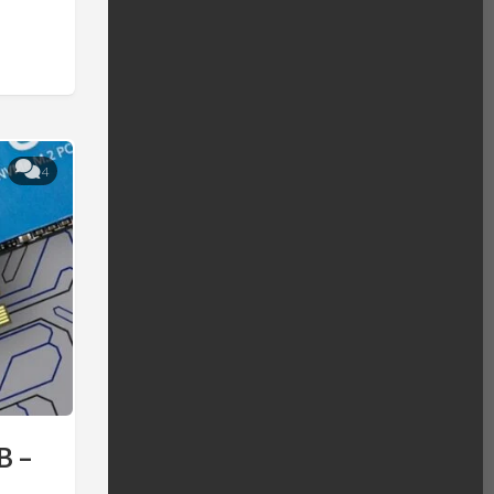
4
B –