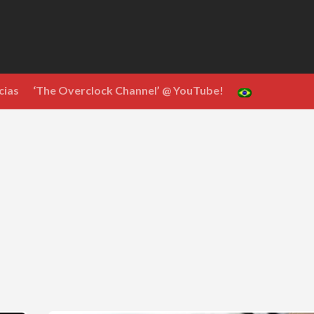
cias
‘The Overclock Channel’ @ YouTube!