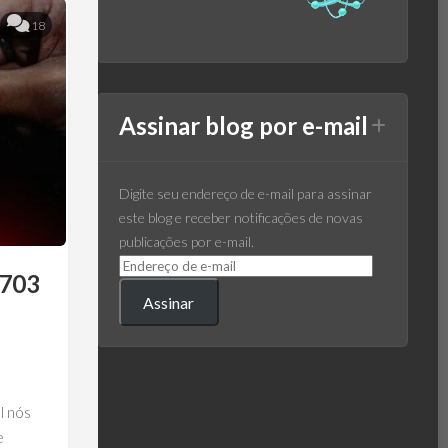
18
Assinar blog por e-mail
Digite seu endereço de e-mail para assinar
este blog e receber notificações de novas
publicações por e-mail.
-703
Assinar
l nós
e