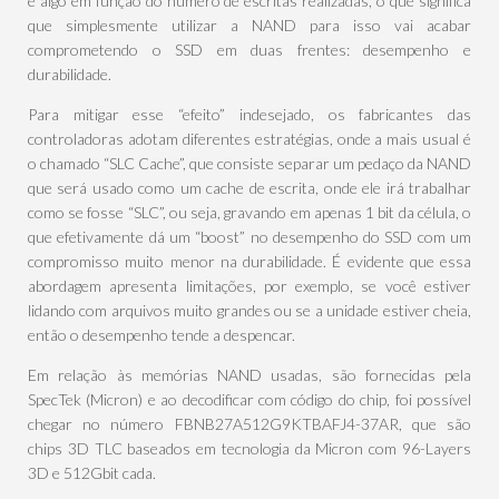
é algo em função do número de escritas realizadas, o que significa
que simplesmente utilizar a NAND para isso vai acabar
comprometendo o SSD em duas frentes: desempenho e
durabilidade.
Para mitigar esse “efeito” indesejado, os fabricantes das
controladoras adotam diferentes estratégias, onde a mais usual é
o chamado “SLC Cache”, que consiste separar um pedaço da NAND
que será usado como um cache de escrita, onde ele irá trabalhar
como se fosse “SLC”, ou seja, gravando em apenas 1 bit da célula, o
que efetivamente dá um “boost” no desempenho do SSD com um
compromisso muito menor na durabilidade. É evidente que essa
abordagem apresenta limitações, por exemplo, se você estiver
lidando com arquivos muito grandes ou se a unidade estiver cheia,
então o desempenho tende a despencar.
Em relação às memórias NAND usadas, são fornecidas pela
SpecTek (Micron) e ao decodificar com código do chip, foi possível
chegar no número FBNB27A512G9KTBAFJ4-37AR, que são
chips 3D TLC baseados em tecnologia da Micron com 96-Layers
3D e 512Gbit cada.