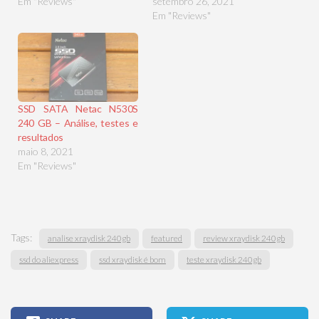
Em "Reviews"
setembro 26, 2021
Em "Reviews"
SSD SATA Netac N530S
240 GB – Análise, testes e
resultados
maio 8, 2021
Em "Reviews"
Tags:
analise xraydisk 240gb
featured
review xraydisk 240gb
ssd do aliexpress
ssd xraydisk é bom
teste xraydisk 240gb