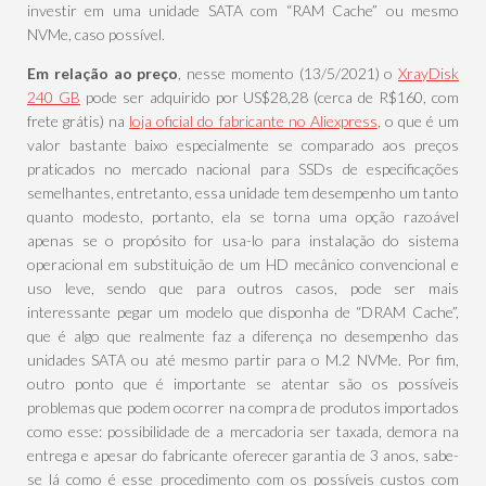
investir em uma unidade SATA com “RAM Cache” ou mesmo
NVMe, caso possível.
Em relação ao preço
, nesse momento (13/5/2021) o
XrayDisk
240 GB
pode ser adquirido por US$28,28 (cerca de R$160, com
frete grátis) na
loja oficial do fabricante no Aliexpress
, o que é um
valor bastante baixo especialmente se comparado aos preços
praticados no mercado nacional para SSDs de especificações
semelhantes, entretanto, essa unidade tem desempenho um tanto
quanto modesto, portanto, ela se torna uma opção razoável
apenas se o propósito for usa-lo para instalação do sistema
operacional em substituição de um HD mecânico convencional e
uso leve, sendo que para outros casos, pode ser mais
interessante pegar um modelo que disponha de “DRAM Cache”,
que é algo que realmente faz a diferença no desempenho das
unidades SATA ou até mesmo partir para o M.2 NVMe. Por fim,
outro ponto que é importante se atentar são os possíveis
problemas que podem ocorrer na compra de produtos importados
como esse: possibilidade de a mercadoria ser taxada, demora na
entrega e apesar do fabricante oferecer garantia de 3 anos, sabe-
se lá como é esse procedimento com os possíveis custos com