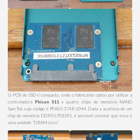
O PCB do SSD é compacto, onde o fabricante optou por utilizar a
controladora
Phison S11
e quatro chips de memória NAND
SpecTek cujo código é PF603-37AR-2044. Dada a ausência de um
chip de memória DDR3/LPDDR3, é possível concluir que essa é
uma unidade “DRAM-Less”.