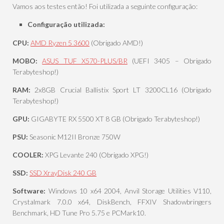
Vamos aos testes então! Foi utilizada a seguinte configuração:
Configuração utilizada:
CPU:
AMD Ryzen 5 3600
(Obrigado AMD!)
MOBO:
ASUS TUF X570-PLUS/BR
(UEFI 3405 – Obrigado
Terabyteshop!)
RAM:
2x8GB Crucial Ballistix Sport LT 3200CL16 (Obrigado
Terabyteshop!)
GPU:
GIGABYTE RX 5500 XT 8 GB (Obrigado Terabyteshop!)
PSU:
Seasonic M12II Bronze 750W
COOLER:
XPG Levante 240 (Obrigado XPG!)
SSD:
SSD XrayDisk 240 GB
Software:
Windows 10 x64 2004, Anvil Storage Utilities V110,
Crystalmark 7.0.0 x64, DiskBench, FFXIV Shadowbringers
Benchmark, HD Tune Pro 5.75 e PCMark10.