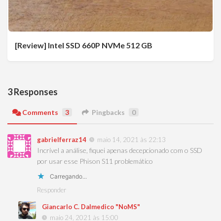
[Review] Intel SSD 660P NVMe 512 GB
3 Responses
Comments
3
Pingbacks
0
gabrielferraz14
maio 14, 2021 às 22:13
Incrível a análise, fiquei apenas decepcionado com o SSD
por usar esse Phison S11 problemático
Carregando...
Responder
Giancarlo C. Dalmedico "NoMS"
maio 24, 2021 às 15:00