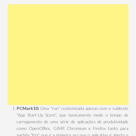
PCMark10:
Uma “run” customizada apenas com o subteste
“App Start-Up Score”, que basicamente mede o tempo de
carregamento de uma série de aplicações de produtividade
como OpenOffice, GIMP, Chromium e Firefox tanto para
partida “fria”, que é a primeira vez que o aplicativo é aberto e