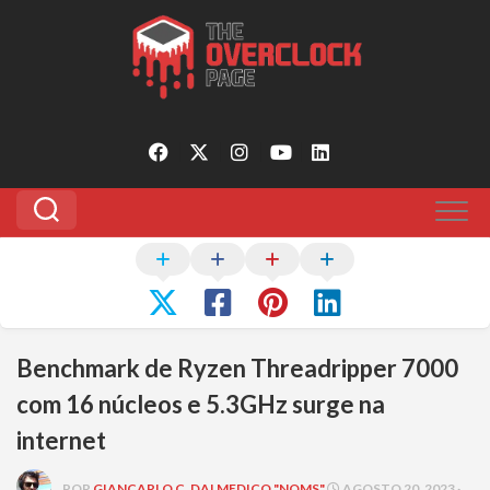
Pular
para
o
conteúdo
Benchmark de Ryzen Threadripper 7000
com 16 núcleos e 5.3GHz surge na
internet
POR
GIANCARLO C. DALMEDICO "NOMS"
AGOSTO 20, 2023 ·