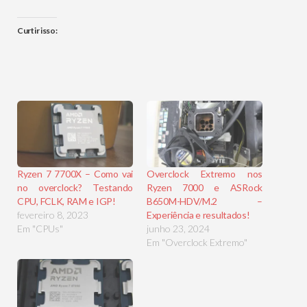
Curtir isso:
Ryzen 7 7700X – Como vai
Overclock Extremo nos
no overclock? Testando
Ryzen 7000 e ASRock
CPU, FCLK, RAM e IGP!
B650M-HDV/M.2 –
fevereiro 8, 2023
Experiência e resultados!
Em "CPUs"
junho 23, 2024
Em "Overclock Extremo"