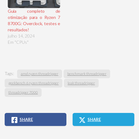
Guia completo de
otimização para o Ryzen 7
8700G: Overclock, testes e
resultados!
julho 14, 2024
Em "CPUs"
Tags:
amd ryzen threadripper
benchmark threadripper
geekbench 6 ryzen threadripper
leak threadripper
threadripper 7000
SHARE
SHARE