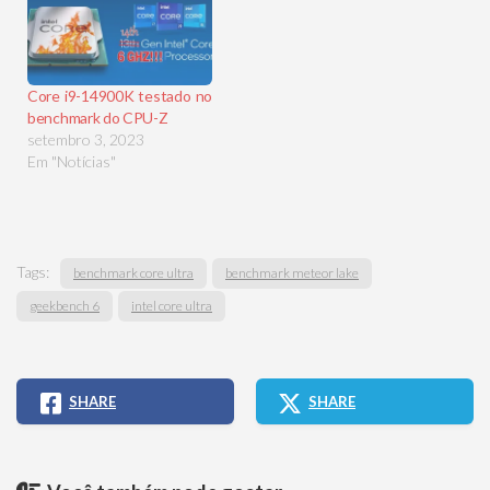
Core i9-14900K testado no
benchmark do CPU-Z
setembro 3, 2023
Em "Notícias"
Tags:
benchmark core ultra
benchmark meteor lake
geekbench 6
intel core ultra
SHARE
SHARE