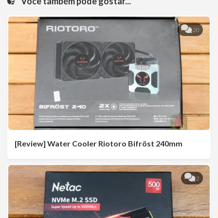
Você também pode gostar...
20
[Review] Water Cooler Riotoro Bifröst 240mm
2