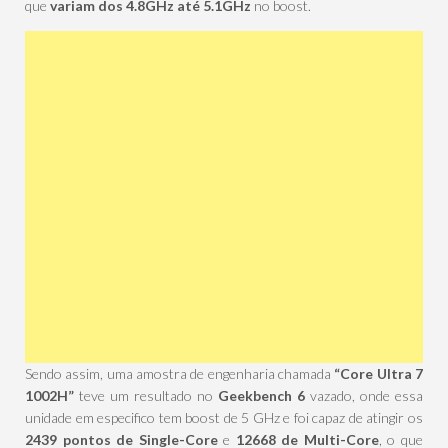
que
variam dos 4.8GHz até 5.1GHz
no boost.
Sendo assim, uma amostra de engenharia chamada
“Core Ultra 7
1002H”
teve um resultado no
Geekbench 6
vazado, onde essa
unidade em especifico tem boost de 5 GHz e foi capaz de atingir os
2439 pontos de Single-Core
e
12668 de Multi-Core
, o que