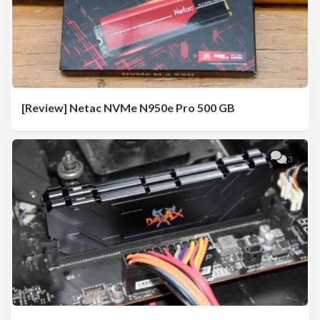
[Review] Netac NVMe N950e Pro 500 GB
3