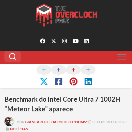
Pular
para
o
conteúdo
Benchmark do Intel Core Ultra 7 1002H
“Meteor Lake” aparece
POR
GIANCARLO C. DALMEDICO "NOMS"
SETEMBRO 14, 2023
·
NOTÍCIAS