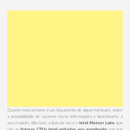
Quanto mais próximo é um lançamento de algum hardware, maior
a probabilidade de vazarem novas informações e benchmarks a
seu respeito, dito isso, a bola da vez é o
Intel Meteor Lake
, que
são as
futuras CPUs Intel voltadas aos notebooks
, em que