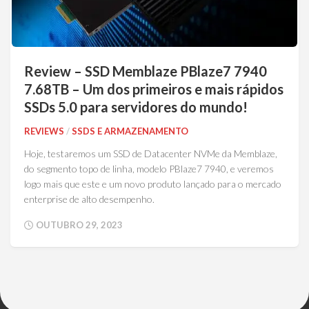
Review – SSD Memblaze PBlaze7 7940
7.68TB – Um dos primeiros e mais rápidos
SSDs 5.0 para servidores do mundo!
REVIEWS
/
SSDS E ARMAZENAMENTO
Hoje, testaremos um SSD de Datacenter NVMe da Memblaze,
do segmento topo de linha, modelo PBlaze7 7940, e veremos
logo mais que este e um novo produto lançado para o mercado
enterprise de alto desempenho.
OUTUBRO 29, 2023