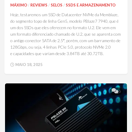
MÁXIMO
/
REVIEWS
/
SELOS
/
SSDS E ARMAZENAMENTO
Hoje, testaremos um SSD de Datacenter NVMe da Memblaze,
do segmento topo de linha Gen5, modelo PBlaze7 7940, que é
um dos SSDs que eles oferecem no formato U.2. Ele vem em
um formato diferenciado chamado de U.2, que se aparenta com
o antigo conector SATA de 2.5″, porém, com um barramento de
128Gbps, ou seja, 4 linhas PCIe 5.0, protocolo NVMe 2.0
e capacidades que variam desde 3.84TB até 30.72TB.
MAIO 18, 2025
0