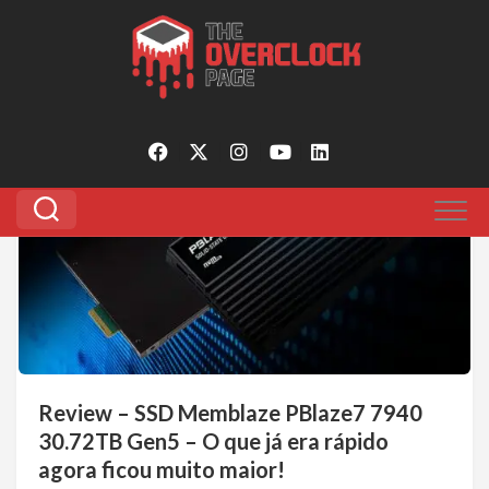
Pular
para
Tagged:
pblaze7 7940
o
conteúdo
0
Review – SSD Memblaze PBlaze7 7940
30.72TB Gen5 – O que já era rápido
agora ficou muito maior!