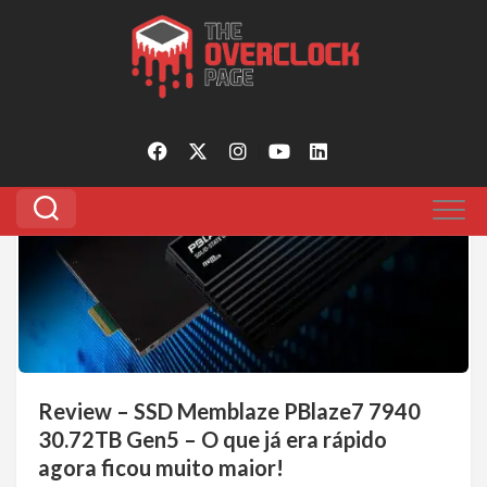
Pular
para
Tagged:
review memblaze 30.72TB
o
conteúdo
0
Review – SSD Memblaze PBlaze7 7940
30.72TB Gen5 – O que já era rápido
agora ficou muito maior!