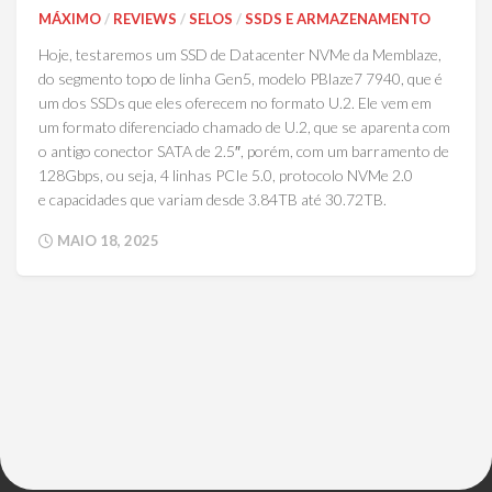
MÁXIMO
/
REVIEWS
/
SELOS
/
SSDS E ARMAZENAMENTO
Hoje, testaremos um SSD de Datacenter NVMe da Memblaze,
do segmento topo de linha Gen5, modelo PBlaze7 7940, que é
um dos SSDs que eles oferecem no formato U.2. Ele vem em
um formato diferenciado chamado de U.2, que se aparenta com
o antigo conector SATA de 2.5″, porém, com um barramento de
128Gbps, ou seja, 4 linhas PCIe 5.0, protocolo NVMe 2.0
e capacidades que variam desde 3.84TB até 30.72TB.
MAIO 18, 2025